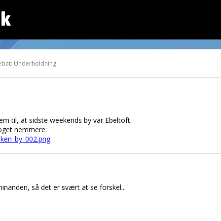
dk
ebat: Underholdning
em til, at sidste weekends by var Ebeltoft.
noget nemmere:
ilken_by_002.png
hinanden, så det er svært at se forskel...