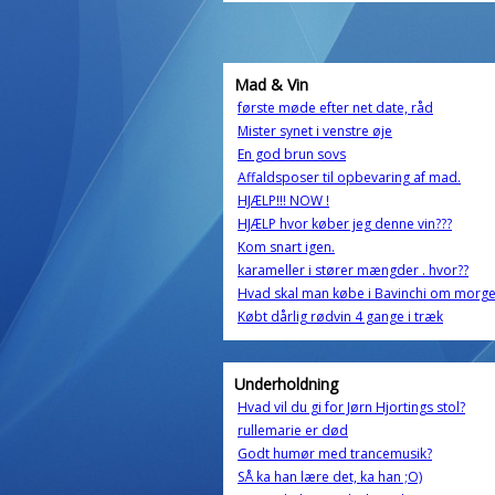
Mad & Vin
første møde efter net date, råd
Mister synet i venstre øje
En god brun sovs
Affaldsposer til opbevaring af mad.
HJÆLP!!! NOW !
HJÆLP hvor køber jeg denne vin???
Kom snart igen.
karameller i stører mængder . hvor??
Hvad skal man købe i Bavinchi om morg
Købt dårlig rødvin 4 gange i træk
Underholdning
Hvad vil du gi for Jørn Hjortings stol?
rullemarie er død
Godt humør med trancemusik?
SÅ ka han lære det, ka han ;O)