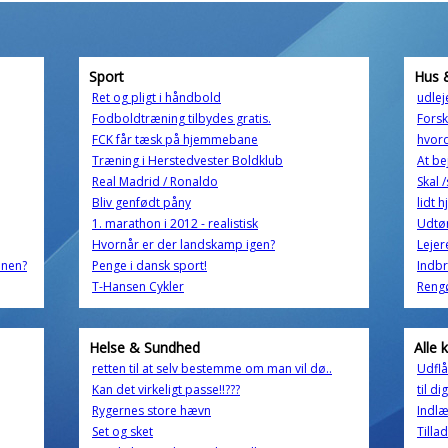
Sport
Hus 
Ret og pligt i håndbold
udlej
Fodboldtræning tilbydes gratis.
Forsk
FCK får tæsk på hjemmebane
hvord
Træning i Herstedvester Boldklub
At be
Real Madrid / Ronaldo
Skal 
Bliv genfødt påny
lidt 
1. marathon i 2012 - realistisk
Udtøm
Hvornår er der landskamp igen?
Lejer
enen?
Penge i dansk sport!
Indb
T-Hansen Cykler
Reng
Helse & Sundhed
Alle 
retten til at selv bestemme om man vil dø..
Udflå
Kan det virkeligt passe!!???
til di
Rygernes store hævn
Indlæ
Set og sket
Tilla