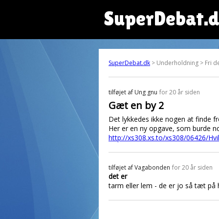
SuperDebat.
SuperDebat.dk
> Underholdning > Fri d
tilføjet af
Ung gnu
for 20 år siden
Gæt en by 2
Det lykkedes ikke nogen at finde fr
Her er en ny opgave, som burde 
http://xs308.xs.to/xs308/06426/Hv
tilføjet af
Vagabonden
for 20 år siden
det er
tarm eller lem - de er jo så tæt på 