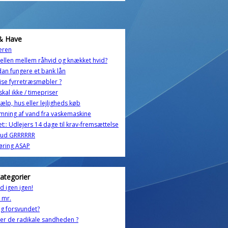
& Have
eren
ellen mellem råhvid og knækket hvid?
an fungere et bank lån
jse fyrretræsmøbler ?
/skal ikke / timepriser
hjælp, hus eller lejligheds køb
ning af vand fra vaskemaskine
et:: Udlejers 14 dage til krav-fremsættelse
rud GRRRRRR
øring ASAP
kategorier
d igen igen!
g mr.
g forsvundet?
der de radikale sandheden ?