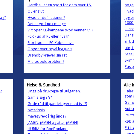
Hardball er en sport for dem over 16!
noge
OL er slut
Hvad 
dag?
Hvad er definationen?
jeg e
1000
Det er godtnok mange
kunst
Vi tipper CL-kampene skod venner C",)
Dansk
e
FCK - ud af RL eller hva??
Er U
Stor bøde til FC København
utøj i
Opgør over royal league's
Sasel
Brøndby kræver sin ret !
Skim
Mit fodboldproblem?
Pas 
Helse & Sundhed
Alle 
v2
Unge på drukrejse til Bulgarien.
Føler
som 
Gamle æg ????
Game
Gode råd til pandekager med is...??
Autis
overdosis
Prutt
mavesyre/dårlig ånde?
køb a
jAMEN, jAMEN og atter jAMEN!
Fri i
HURRA for BonBonland
Løn p