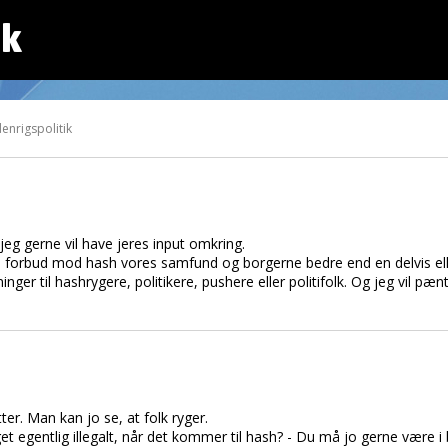
dk
enrigspolitik
eg gerne vil have jeres input omkring.
forbud mod hash vores samfund og borgerne bedre end en delvis eller
ninger til hashrygere, politikere, pushere eller politifolk. Og jeg vil p
ter. Man kan jo se, at folk ryger.
egentlig illegalt, når det kommer til hash? - Du må jo gerne være i b