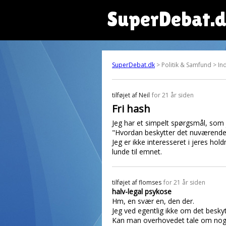
SuperDebat.
SuperDebat.dk
> Politik & Samfund > Ind
tilføjet af
Neil
for 21 år siden
Fri hash
Jeg har et simpelt spørgsmål, som j
"Hvordan beskytter det nuværende 
Jeg er ikke interesseret i jeres hold
lunde til emnet.
tilføjet af
flomses
for 21 år siden
halv-legal psykose
Hm, en svær en, den der.
Jeg ved egentlig ikke om det beskyt
Kan man overhovedet tale om noget 