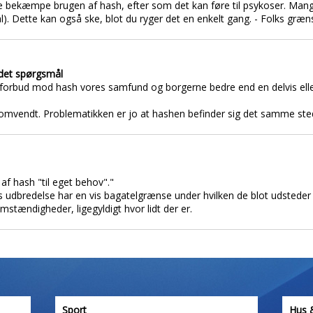
e bekæmpe brugen af hash, efter som det kan føre til psykoser. Mang
l). Dette kan også ske, blot du ryger det en enkelt gang. - Folks grænse
 det spørgsmål
orbud mod hash vores samfund og borgerne bedre end en delvis eller 
t omvendt. Problematikken er jo at hashen befinder sig det samme ste
af hash "til eget behov"."
ens udbredelse har en vis bagatelgrænse under hvilken de blot udsteder
stændigheder, ligegyldigt hvor lidt der er.
Sport
Hus 