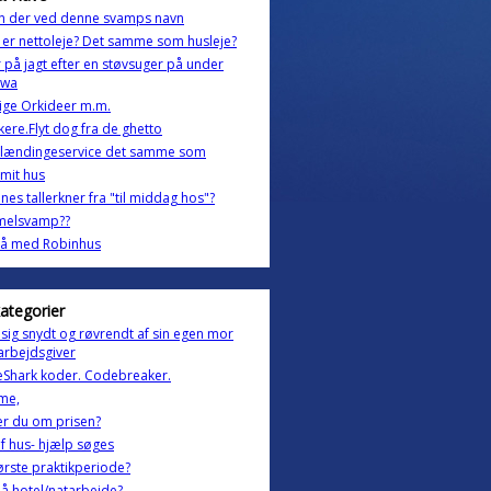
n der ved denne svamps navn
er nettoleje? Det samme som husleje?
r på jagt efter en støvsuger på under
 wa
ige Orkideer m.m.
ere.Flyt dog fra de ghetto
dlændingeservice det samme som
 mit hus
ines tallerkner fra "til middag hos"?
melsvamp??
på med Robinhus
kategorier
 sig snydt og røvrendt af sin egen mor
arbejdsgiver
Shark koder. Codebreaker.
me,
er du om prisen?
f hus- hjælp søges
 første praktikperiode?
å hotel/natarbejde?