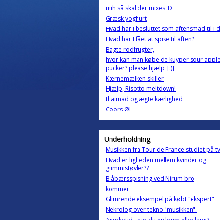
uuh så skal der mixes :D
Græsk yoghurt
Hvad har i besluttet som aftensmad til i 
Hvad har I fået at spise til aften?
Bagte rodfrugter,
hvor kan man købe de kuyper sour appl
pucker? please hjælp! [:)]
Kærnemælken skiller
Hjælp, Risotto meltdown!
thaimad og ægte kærlighed
Coors Øl
Underholdning
Musikken fra Tour de France studiet på t
Hvad er ligheden mellem kvinder og
gummistøvler??
Blåbærsspisning ved Nirum bro
kommer
Glimrende eksempel på købt "ekspert"
Nekrolog over tekno "musikken".
Agurketid - har du en krum eller lang?