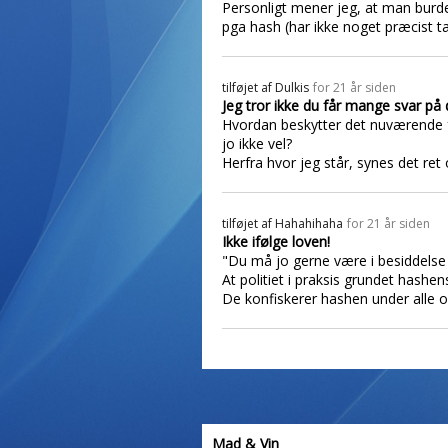
Personligt mener jeg, at man burd
pga hash (har ikke noget præcist ta
tilføjet af
Dulkis
for 21 år siden
Jeg tror ikke du får mange svar på
Hvordan beskytter det nuværende f
jo ikke vel?
Herfra hvor jeg står, synes det re
tilføjet af
Hahahihaha
for 21 år siden
Ikke ifølge loven!
"Du må jo gerne være i besiddelse 
At politiet i praksis grundet hash
De konfiskerer hashen under alle om
Mad & Vin