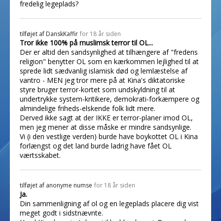
fredelig legeplads?
tilføjet af
DanskKaffir
for 18 år siden
Tror ikke 100% på muslimsk terror til OL...
Der er altid den sandsynlighed at tilhængere af "fredens
religion" benytter OL som en kærkommen lejlighed til at
sprede lidt sædvanlig islamisk død og lemlæstelse af
vantro - MEN jeg tror mere på at Kina's diktatoriske
styre bruger terror-kortet som undskyldning til at
undertrykke system-kritikere, demokrati-forkæmpere og
almindelige friheds-elskende folk lidt mere.
Derved ikke sagt at der IKKE er terror-planer imod OL,
men jeg mener at disse måske er mindre sandsynlige.
Vi (i den vestlige verden) burde have boykottet OL i Kina
forlængst og det land burde ladrig have fået OL
værtsskabet.
tilføjet af
anonyme numse
for 18 år siden
Ja.
Din sammenligning af ol og en legeplads placere dig vist
meget godt i sidstnævnte.