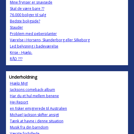
Mine frynser er snavsede
Skal de være bare ??
76.000 boliger til salg
Bedste boligside?
Stauder
Problem med peberplanter
Værelse i Horsens, Skanderborg eller Silkeborg
Led belysning i badeværelse
Krise - Hjælp.
RÅD ???
Underholdning
Hjælp Mig!
Jacksons comeback-album
Har du et hul mellem benene
Hej Report
en fisker emigrerede til Australien
Michael Jackson skifter ansigt
Tænk at havne i denne situation
Musik fra din barndom
Værste forbillede..