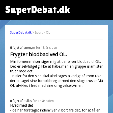
SuperDebat.dk
SuperDebat.dk
> Sport > OL
tilføjet af
anonym
for 18 år siden
Frygter blodbad ved OL.
Min fornemmelser siger mig at der bliver blodbad til OL.
Det er selvfølgelig ikke at håbe,men en gruppe islamister
truer med det.
Trusler fra den side skal altid tages alvorligt,så mon ikke
der er taget sine forholdsregler med den slags trusler.Må
OL afvikles i fred med sine omgivelser.Amen.
tilføjet af
dulkis
for 18 år siden
Hvad med det
- de har foretaget inden? Ser vi bort fra det, for at få en