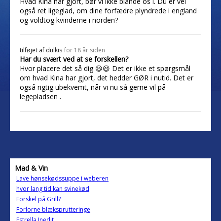
Hvad Kina har gjort, bør vi ikke blande os i. Du er vel
også ret ligeglad, om dine forfædre plyndrede i england
og voldtog kvinderne i norden?
tilføjet af
dulkis
for 18 år siden
Har du svært ved at se forskellen?
Hvor placere det så dig 😃😃 Det er ikke et spørgsmål
om hvad Kina har gjort, det hedder GØR i nutid. Det er
også rigtig ubekvemt, når vi nu så gerne vil på
legepladsen .
Mad & Vin
Lave hønsekødssuppe i weberen
hvor lang tid kan svinekød
Forskel på Grill?
Forlorne blæksprutteringe
Estrella Inedit