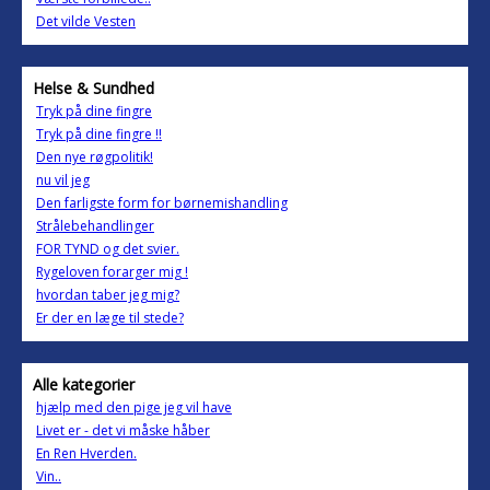
Det vilde Vesten
Helse & Sundhed
Tryk på dine fingre
Tryk på dine fingre !!
Den nye røgpolitik!
nu vil jeg
Den farligste form for børnemishandling
Strålebehandlinger
FOR TYND og det svier.
Rygeloven forarger mig !
hvordan taber jeg mig?
Er der en læge til stede?
Alle kategorier
hjælp med den pige jeg vil have
Livet er - det vi måske håber
En Ren Hverden.
Vin..