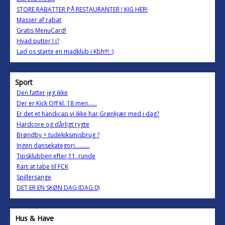
STORE RABATTER PÅ RESTAURANTER ! KIG HER!
Masser af rabat
Gratis MenuCard!
Hvad putter I i?
Lad os starte en madklub i Kbh!!! :)
Sport
Den fatter jeg ikke
Der er Kick Off kl. 18 men......
Er det et handicap vi ikke har Grønkjær med i dag?
Hardcore og dårligt rygte
Brøndby = tudekiksmisbrug ?
Ingen dansekategori..........
Tipsklubben efter 11. runde
Rart at tabe til FCK
Spillersange
DET ER EN SKØN DAG IDAG:0)
Hus & Have