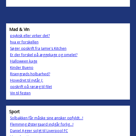
Mad & Vin
psykisk eller virker det?
hva er forskellen
Søger opskrift fra Jamie's Kitchen
Er der forskel på æggekage og omelet?
Halloween kage
Kinder Bueno
Risengrøds holbarhed?
Hovedret til nytår (:
opskrift på røræg til filet
Vin til festen
Sport
Solbakken får måske sine ønsker opfyldt...!
Flemming Østergaard indgår forlig...!
Daniel Agger solgt til Liverpool FC