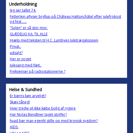
Underholdning
Jeg ser tallet 74.
Fetterlein aflyser bryllup på Château Hattonchâtel efter julefrokost
og fest .....
"Solen" er så stor mor.
GLÆDELIG JUL TIL ALLE
Hjælp med teksten til H.C. Lumbyes Juletrægaloppen
Privat..
udsalg?
Her er noget
Julesang med fløjt..
Frekvenser på radiostationerne ?
Helse & Sundhed
Er børns køn arveligt?
Skæv tånegl
Hver tredje vil ikke købe bolig af rygere
Har Niclas Bendtner taget stoffer?
hvad bør man egenlit stille op med kronisk sygdom?
AIDS.