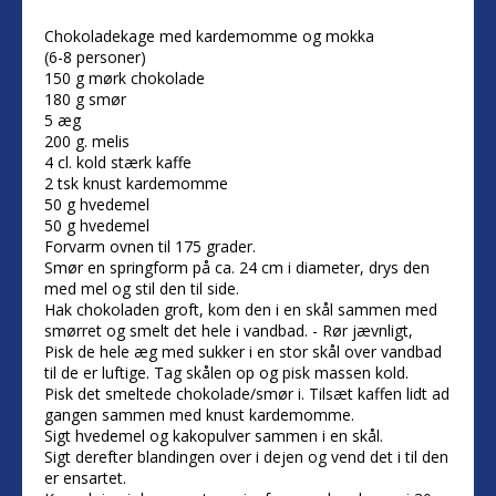
Chokoladekage med kardemomme og mokka
(6-8 personer)
150 g mørk chokolade
180 g smør
5 æg
200 g. melis
4 cl. kold stærk kaffe
2 tsk knust kardemomme
50 g hvedemel
50 g hvedemel
Forvarm ovnen til 175 grader.
Smør en springform på ca. 24 cm i diameter, drys den
med mel og stil den til side.
Hak chokoladen groft, kom den i en skål sammen med
smørret og smelt det hele i vandbad. - Rør jævnligt,
Pisk de hele æg med sukker i en stor skål over vandbad
til de er luftige. Tag skålen op og pisk massen kold.
Pisk det smeltede chokolade/smør i. Tilsæt kaffen lidt ad
gangen sammen med knust kardemomme.
Sigt hvedemel og kakopulver sammen i en skål.
Sigt derefter blandingen over i dejen og vend det i til den
er ensartet.