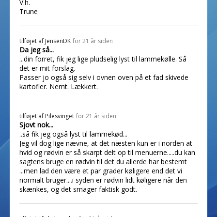
V.h.
Trune
tilføjet af
JensenDK
for 21 år siden
Da jeg så...
...din forret, fik jeg lige pludselig lyst til lammekølle. Så
det er mit forslag.
Passer jo også sig selv i ovnen oven på et fad skivede
kartofler. Nemt. Lækkert.
tilføjet af
Pilesvinget
for 21 år siden
Sjovt nok...
..så fik jeg også lyst til lammekød...
Jeg vil dog lige nævne, at det næsten kun er i norden at
hvid og rødvin er så skarpt delt op til menuerne.....du kan
sagtens bruge en rødvin til det du allerde har bestemt
...men lad den være et par grader køligere end det vi
normalt bruger....i syden er rødvin lidt køligere når den
skænkes, og det smager faktisk godt.