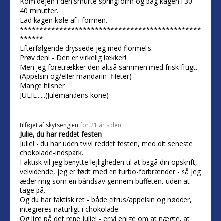
Kom dejen i den smurte springform og bag kagen i 30-
40 minutter.
Lad kagen køle af i formen.
**********************************************
******
Efterfølgende dryssede jeg med flormelis.
Prøv den! - Den er virkelig lækker!
Men jeg foretrækker den altså sammen med frisk frugt.
(Appelsin og/eller mandarin- filéter)
Mange hilsner
JULIE......(Julemandens kone)
tilføjet af
skytsenglen
for 21 år siden
Julie, du har reddet festen
Julie! - du har uden tvivl reddet festen, med dit seneste
chokolade-indspark.
Faktisk vil jeg benytte lejligheden til at begå din opskrift,
velvidende, jeg er født med en turbo-forbrænder - så jeg
æder mig som en båndsav gennem buffeten, uden at
tage på.
Og du har faktisk ret - både citrus/appelsin og nødder,
integreres naturligt i chokolade.
Og lige på det rene julie! - er vi enige om at nægte, at