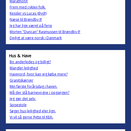
MarathonX
Frem med cyklen folk.
Kessler vs Lucas (Byd!)
Næse til Brøndby IF
Jeg har lige været på ferie
Morten "Duncan" Rasmussen til Brøndby IF
Dejligt at være norsk i Danmark
Hus & Have
Bo anderledes og billigt?
Mangler lejlighed
Havejord, hvor kan jeg købe mere?
Granitskærver
Min første forårsdag i haven.
Må der stå barnevogne i opgangen?
Jeg gør det selv.
Spisestole
Søger hus,lejlighed,eler lign.
Vi vil så gerne flytte til Kbh.