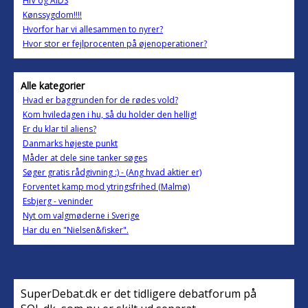
HIV og AIDS
Kønssygdom!!!!
Hvorfor har vi allesammen to nyrer?
Hvor stor er fejlprocenten på øjenoperationer?
Alle kategorier
Hvad er baggrunden for de rødes vold?
Kom hviledagen i hu, så du holder den hellig!
Er du klar til aliens?
Danmarks højeste punkt
Måder at dele sine tanker søges
Søger gratis rådgivning :) - (Ang hvad aktier er)
Forventet kamp mod ytringsfrihed (Malmø)
Esbjerg - veninder
Nyt om valgmøderne i Sverige
Har du en "Nielsen&fisker".
SuperDebat.dk er det tidligere debatforum på