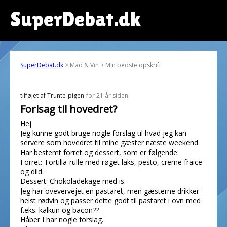
SuperDebat.dk
SuperDebat.dk
> Mad & Vin > Min bedste opskrift
tilføjet af
Trunte-pigen
for 21 år siden
Forlsag til hovedret?
Hej
Jeg kunne godt bruge nogle forslag til hvad jeg kan
servere som hovedret til mine gæster næste weekend.
Har bestemt forret og dessert, som er følgende:
Forret: Tortilla-rulle med røget laks, pesto, creme fraice
og dild.
Dessert: Chokoladekage med is.
Jeg har ovevervejet en pastaret, men gæsterne drikker
helst rødvin og passer dette godt til pastaret i ovn med
f.eks. kalkun og bacon??
Håber I har nogle forslag.