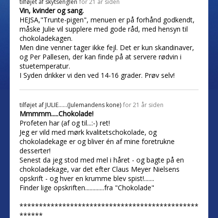
tilføjet af
skytsenglen
for 21 år siden
Vin, kvinder og sang.
HEJSA,"Trunte-pigen", menuen er på forhånd godkendt,
måske Julie vil supplere med gode råd, med hensyn til
chokoladekagen.
Men dine venner tager ikke fejl. Det er kun skandinaver,
og Per Pallesen, der kan finde på at servere rødvin i
stuetemperatur.
I Syden drikker vi den ved 14-16 grader. Prøv selv!
tilføjet af
JULIE......(Julemandens kone)
for 21 år siden
Mmmmm.....Chokolade!
Profeten har (af og til...:-) ret!
Jeg er vild med mørk kvalitetschokolade, og
chokoladekage er og bliver én af mine foretrukne
desserter!
Senest da jeg stod med mel i håret - og bagte på en
chokoladekage, var det efter Claus Meyer Nielsens
opskrift - og hver en krumme blev spist!.......
Finder lige opskriften.............fra "Chokolade"
**********************************************
******