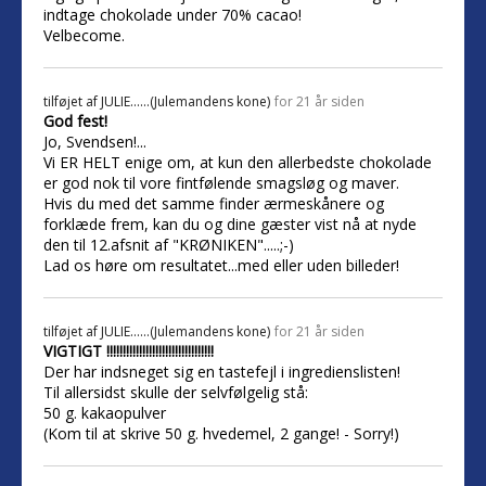
indtage chokolade under 70% cacao!
Velbecome.
tilføjet af
JULIE......(Julemandens kone)
for 21 år siden
God fest!
Jo, Svendsen!...
Vi ER HELT enige om, at kun den allerbedste chokolade
er god nok til vore fintfølende smagsløg og maver.
Hvis du med det samme finder ærmeskånere og
forklæde frem, kan du og dine gæster vist nå at nyde
den til 12.afsnit af "KRØNIKEN".....;-)
Lad os høre om resultatet...med eller uden billeder!
tilføjet af
JULIE......(Julemandens kone)
for 21 år siden
VIGTIGT !!!!!!!!!!!!!!!!!!!!!!!!!!!!!!!!!
Der har indsneget sig en tastefejl i ingredienslisten!
Til allersidst skulle der selvfølgelig stå:
50 g. kakaopulver
(Kom til at skrive 50 g. hvedemel, 2 gange! - Sorry!)