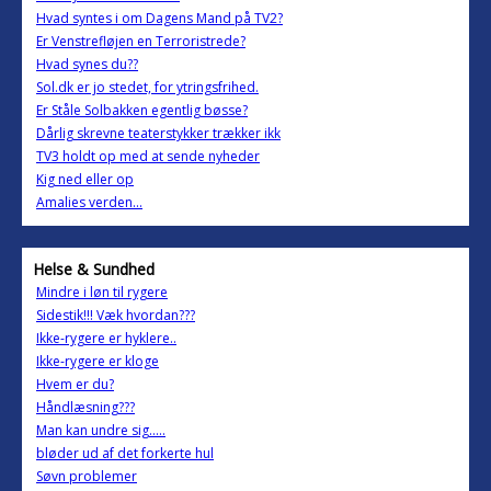
Hvad syntes i om Dagens Mand på TV2?
Er Venstrefløjen en Terroristrede?
Hvad synes du??
Sol.dk er jo stedet, for ytringsfrihed.
Er Ståle Solbakken egentlig bøsse?
Dårlig skrevne teaterstykker trækker ikk
TV3 holdt op med at sende nyheder
Kig ned eller op
Amalies verden...
Helse & Sundhed
Mindre i løn til rygere
Sidestik!!! Væk hvordan???
Ikke-rygere er hyklere..
Ikke-rygere er kloge
Hvem er du?
Håndlæsning???
Man kan undre sig.....
bløder ud af det forkerte hul
Søvn problemer