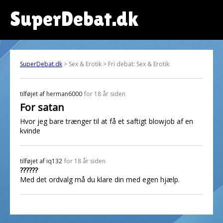
SuperDebat.dk
SuperDebat.dk
> Sex & Erotik > Fri debat: Sex & Erotik
tilføjet af
herman6000
for 18 år siden
For satan
Hvor jeg bare trænger til at få et saftigt blowjob af en
kvinde
tilføjet af
iq132
for 18 år siden
??????
Med det ordvalg må du klare din med egen hjælp.