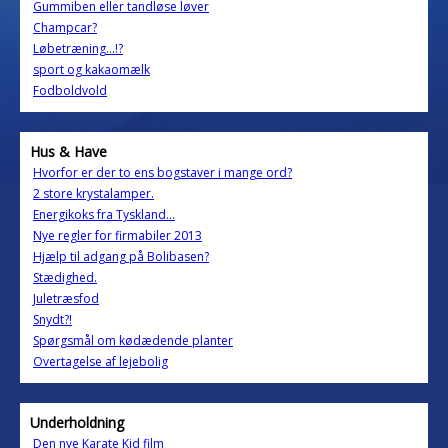
Gummiben eller tandløse løver
Champcar?
Løbetræning...!?
sport og kakaomælk
Fodboldvold
Hus & Have
Hvorfor er der to ens bogstaver i mange ord?
2 store krystalamper.
Energikoks fra Tyskland...
Nye regler for firmabiler 2013
Hjælp til adgang på Bolibasen?
Stædighed.
Juletræsfod
Snydt?!
Spørgsmål om kødædende planter
Overtagelse af lejebolig
Underholdning
Den nye Karate Kid film