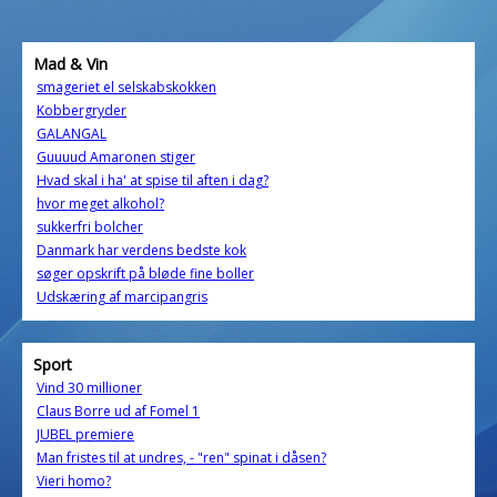
Mad & Vin
smageriet el selskabskokken
Kobbergryder
GALANGAL
Guuuud Amaronen stiger
Hvad skal i ha' at spise til aften i dag?
hvor meget alkohol?
sukkerfri bolcher
Danmark har verdens bedste kok
søger opskrift på bløde fine boller
Udskæring af marcipangris
Sport
Vind 30 millioner
Claus Borre ud af Fomel 1
JUBEL premiere
Man fristes til at undres, - "ren" spinat i dåsen?
Vieri homo?