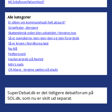
MCS/duftoverfølsomhed?
Alle kategorier
Er idéen om kommunehash helt absurd?
Grisefester, dengang
Skatteteknisk viden blev udvekslet i Venstres top
Så er svenskerne igen-igen-igen og igen forargede
Så er krisen i Nordkorea løst
Nu Må
Fedtprocent
Hackerangreb på NemId
kitty's nails
Oh Marie - tingene sættes på plads
SuperDebat.dk er det tidligere debatforum på
SOL.dk, som nu er skilt ud separat.