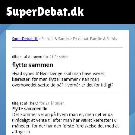
SuperDebat.dk
SuperDebat.dk
> Familie & Samliv > Fri debat: Familie & Samliv
tilføjet af
Anonym
for 21 år siden
flytte sammen
Hvad synes I? Hvor længe skal man have været
kærester, før man flytter sammen? Kan man
overhovedet sætte tid på? Hvornår er det for tidligt?
tilføjet af
The Q
for 21 år siden
Flytte sammen tid
Det kommer vel an på hvem man er, men det er da
tilrådeligt at vente til efter man har været kærester i 6
måneder, for der har den første forelskelse det med at
aftage :-)