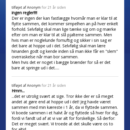
tilføjet af
Anonym
for 21 år siden
ingen regler!!!!
Der er ingen der kan fastlægge hvornår man er klar til at
flytte sammen, det kommer simpelhen an på hver enkelt
forhold. Selvfølig skal man lige tænke sig om og mærke
efter om man er klar til at slå pjalterne sammen. Men
hvis man er noglelunde fornuftig og sikker i sin sag er
det bare at hoppe ud i det. Selvfølig skal man lære
hinanden godt og kende inden så man ikke får en "slem"
overraskelse når man bor sammen.
Men hvis det er noget i bægge brænder for så er det
bare at springe ud i det.....
tilføjet af
Anonym
for 21 år siden
Hmm...
...det er utrolig svært at sige. Tror ikke der er så meget
andet at gøre end at hoppe ud i det! Jeg havde været
sammen med min kæreste i 1 år, da vi flyttede sammen.
Vi boede sammen i et halvt år og flyttede så hver for dig,
fordi vi fandt ud af at vi var alt for forskellige. Så derfor:
Det er meget svært. Vi troede at det skulle være os to
for altid.