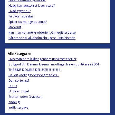
Løvens Kemiske giftfabrik.
Hvad kan forstørret lever være?
Hvad ryger du?
Fuldkorns pasta?
Spiser du mange peanuts?
Mareridt
Kan man komme krydderier på medisterpølse
Pårørende til alkoholmisbrugere - Min historie
Alle kategorier
Hvis man bare kikker gennem universets briller
Boligpolitik i Danmark e-mail modtaget fra en politikere i 2004
THE SIMS DOUBLE DELUXE!!!!!!!!!!!!!!!!!!
Del dit yndlingsordsprog med os...
Den sorte list?
DECO
Unge er unge!
Everton uden Gravesen
endelig!
Indflyttergave