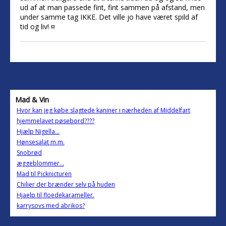
ud af at man passede fint, fint sammen på afstand, men
under samme tag IKKE. Det ville jo have været spild af
tid og liv! ¤
Mad & Vin
Hvor kan jeg købe slagtede kaniner i nærheden af Middelfart
hjemmelavet pøsebord????
Hjælp Nigella...
Hønsesalat m.m.
Snobrød
æggeblommer...
Mad til Picknicturen
Chilier der brænder selv på huden
Hjaelp til floedekarameller.
karrysovs med abrikos?