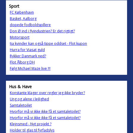
Sport
FC København
Basket, Aalborg
dopede fodboldspillere
Don Ø ind i flyindustrien? Er det rigtigt?
Motorsport
tja kvinder kan også tippe oddset - Flot kupon
Hurra for Viasat guld
Rykker Danmark ned?
Flot Ålborg DH
Følg Michael Maze live !!!
Hus & Have
Konstante klager over regler jeg ikke bryder?
Ung og alene i lejlighed
Samtaletoilet
Hvorfor må vi ikke ikke få et samtaletoilet?
Hvorfor må vi ikke ikke få et samtaletoilet?
Klejnsmed - Nyt projekt ?
Holder til glas til fyrfadslys