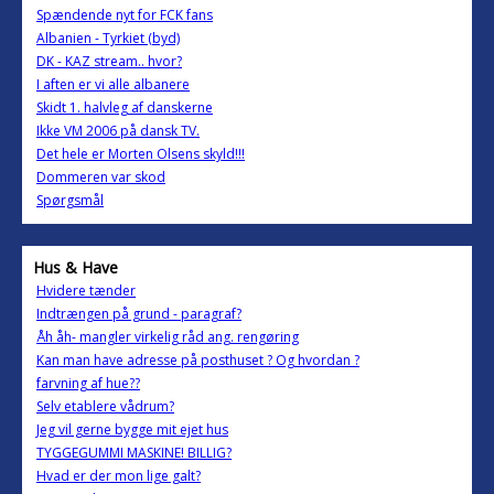
Spændende nyt for FCK fans
Albanien - Tyrkiet (byd)
DK - KAZ stream.. hvor?
I aften er vi alle albanere
Skidt 1. halvleg af danskerne
Ikke VM 2006 på dansk TV.
Det hele er Morten Olsens skyld!!!
Dommeren var skod
Spørgsmål
Hus & Have
Hvidere tænder
Indtrængen på grund - paragraf?
Åh åh- mangler virkelig råd ang. rengøring
Kan man have adresse på posthuset ? Og hvordan ?
farvning af hue??
Selv etablere vådrum?
Jeg vil gerne bygge mit ejet hus
TYGGEGUMMI MASKINE! BILLIG?
Hvad er der mon lige galt?