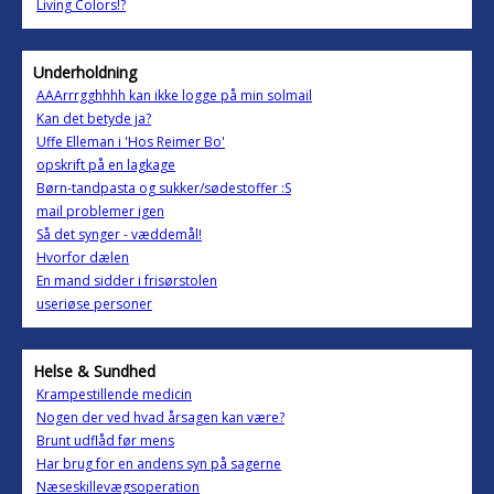
Living Colors!?
Underholdning
AAArrrgghhhh kan ikke logge på min solmail
Kan det betyde ja?
Uffe Elleman i 'Hos Reimer Bo'
opskrift på en lagkage
Børn-tandpasta og sukker/sødestoffer :S
mail problemer igen
Så det synger - væddemål!
Hvorfor dælen
En mand sidder i frisørstolen
useriøse personer
Helse & Sundhed
Krampestillende medicin
Nogen der ved hvad årsagen kan være?
Brunt udflåd før mens
Har brug for en andens syn på sagerne
Næseskillevægsoperation