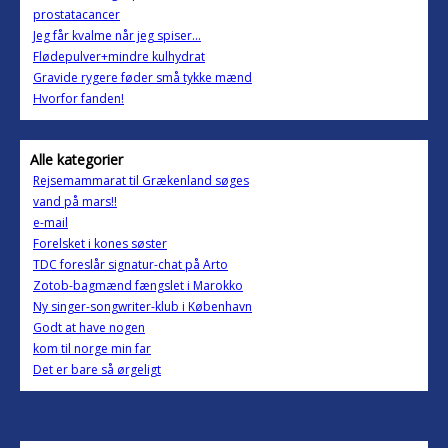
prostatacancer
Jeg får kvalme når jeg spiser...
Flødepulver+mindre kulhydrat
Gravide rygere føder små tykke mænd
Hvorfor fanden!
Alle kategorier
Rejsemammarat til Grækenland søges
vand på mars!!
e-mail
Forelsket i kones søster
TDC foreslår signatur-chat på Arto
Zotob-bagmænd fængslet i Marokko
Ny singer-songwriter-klub i København
Godt at have nogen
kom til norge min far
Det er bare så ørgeligt