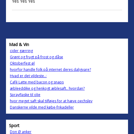
Yes Yes Yes
Mad & Vin
cider gærring
Grønt og frugt på frost og dåse
Oktoberfest øl
hvorfor handle folk på internet deres daligvare?
Hvad er det vildeste..:
Café Latte med bacon og snaps
æbleeddike og henkogt æblesaft.. hvordan?
Sprayflaske til olie
hvor meget saft skal tilføjes for at hæve oechslev
Danskerne vilde med købe-frikadeller
Sport
Don Ø anker