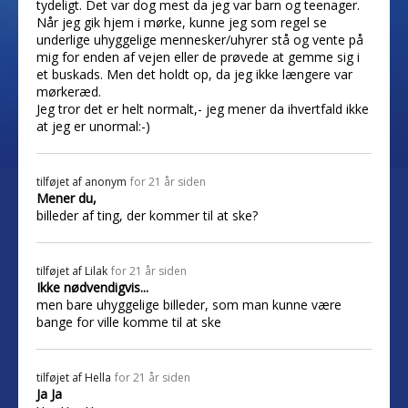
tydeligt. Det var dog mest da jeg var barn og teenager.
Når jeg gik hjem i mørke, kunne jeg som regel se
underlige uhyggelige mennesker/uhyrer stå og vente på
mig for enden af vejen eller de prøvede at gemme sig i
et buskads. Men det holdt op, da jeg ikke længere var
mørkeræd.
Jeg tror det er helt normalt,- jeg mener da ihvertfald ikke
at jeg er unormal:-)
tilføjet af
anonym
for 21 år siden
Mener du,
billeder af ting, der kommer til at ske?
tilføjet af
Lilak
for 21 år siden
Ikke nødvendigvis...
men bare uhyggelige billeder, som man kunne være
bange for ville komme til at ske
tilføjet af
Hella
for 21 år siden
Ja Ja