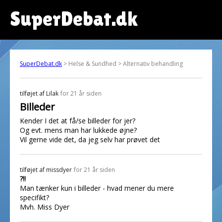
SuperDebat.dk
SuperDebat.dk
> Helse & Sundhed > Alternativ behandling
tilføjet af
Lilak
for 21 år siden
Billeder
Kender I det at få/se billeder for jer?
Og evt. mens man har lukkede øjne?
Vil gerne vide det, da jeg selv har prøvet det
tilføjet af
missdyer
for 21 år siden
?!!
Man tænker kun i billeder - hvad mener du mere
specifikt?
Mvh. Miss Dyer