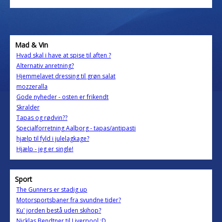
Mad & Vin
Hvad skal i have at spise til aften ?
Alternativ anretning?
Hjemmelavet dressing til grøn salat
mozzeralla
Gode nyheder - osten er frikendt
Skralder
Tapas og rødvin??
Specialforretning Aalborg - tapas/antipasti
hjælp til fyld i julelagkage?
Hjælp - jeg er single!
Sport
The Gunners er stadig up
Motorsportsbaner fra svundne tider?
Ku' jorden bestå uden skihop?
Nicklas Bendtner til Liverpool :D