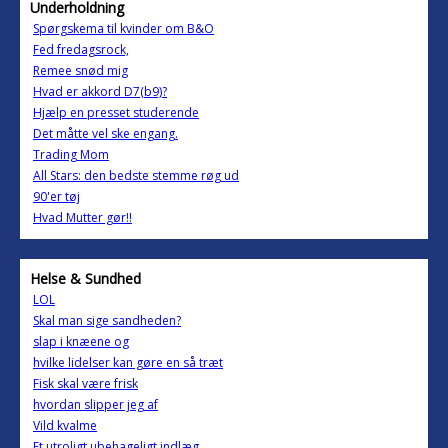
Underholdning
Spørgskema til kvinder om B&O
Fed fredagsrock,
Remee snød mig
Hvad er akkord D7(b9)?
Hjælp en presset studerende
Det måtte vel ske engang.
Trading Mom
All Stars: den bedste stemme røg ud
90'er tøj
Hvad Mutter gør!!
Helse & Sundhed
LOL
Skal man sige sandheden?
slap i knæene og
hvilke lidelser kan gøre en så træt
Fisk skal være frisk
hvordan slipper jeg af
Vild kvalme
Et utroligt ubehageligt indlæg