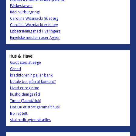
Påskestævne
Red Nürburgring!
Carolina Wozniacki fik et æg
Carolina Wozniacki er et æg
Løbetræning med Fivefingers
Engelske medier roser Agger
Hus & Have
Godt sted at søge
Greed
kreditforening eller bank
betale boliglån af kontant?
Hvad er reglerne
husholdnings råd
Timer (Tænd/sluk)
Har Du et stort gammelt hus?
Bo i et telt.
skal rodfrugter skrælles