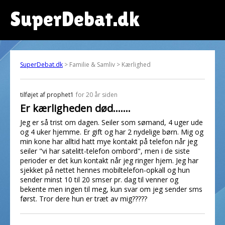
SuperDebat.dk
SuperDebat.dk
> Familie & Samliv > Kærlighed
tilføjet af
prophet1
for 20 år siden
Er kærligheden død.......
Jeg er så trist om dagen. Seiler som sømand, 4 uger ude
og 4 uker hjemme. Er gift og har 2 nydelige børn. Mig og
min kone har alltid hatt mye kontakt på telefon når jeg
seiler "vi har satelitt-telefon ombord", men i de siste
perioder er det kun kontakt når jeg ringer hjem. Jeg har
sjekket på nettet hennes mobiltelefon-opkall og hun
sender minst 10 til 20 smser pr. dag til venner og
bekente men ingen til meg, kun svar om jeg sender sms
først. Tror dere hun er træt av mig?????