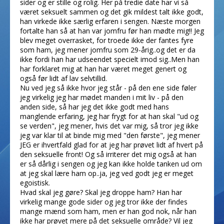
sider og er stille og rolig. Her på tredie date har vi så
været seksuelt sammen og det gik mildest talt ikke godt,
han virkede ikke særlig erfaren i sengen. Næste morgen
fortalte han så at han var jomfru før han mødte mig!! Jeg
blev meget overrasket, for troede ikke der fantes fyre
som ham, jeg mener jomfru som 29-årig..og det er da
ikke fordi han har udseendet specielt imod sig..Men han
har forklaret mig at han har været meget genert og
også før lidt af lav selvtillid.
Nu ved jeg så ikke hvor jeg står - på den ene side føler
jeg virkelig jeg har mødet manden i mit liv - på den
anden side, så har jeg det ikke godt med hans
manglende erfaring, jeg har frygt for at han skal "ud og
se verden", jeg mener, hvis det var mig, så tror jeg ikke
jeg var klar til at binde mig med "den første", jeg mener
JEG er ihvertfald glad for at jeg har prøvet lidt af hvert på
den seksuelle front! Og så irriterer det mig også at han
er så dårlig i sengen og jeg kan ikke holde tanken ud om
at jeg skal lære ham op..ja, jeg ved godt jeg er meget
egoistisk.
Hvad skal jeg gøre? Skal jeg droppe ham? Han har
virkelig mange gode sider og jeg tror ikke der findes
mange mænd som ham, men er han god nok, når han
ikke har prøvet mere på det seksuelle område? Vil jeg