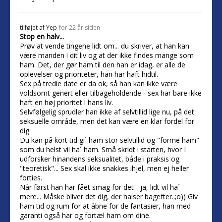
tilføjet af
Yep
for 22 år siden
Stop en halv...
Prøv at vende tingene lidt om... du skriver, at han kan
være manden i dit liv og at der ikke findes mange som
ham. Det, der gør ham til den han er idag, er alle de
oplevelser og prioriteter, han har haft hidtil.
Sex på tredie date er da ok, så han kan ikke være
voldsomt genert eller tilbageholdende - sex har bare ikke
haft en høj prioritet i hans liv.
Selvfølgelig sprudler han ikke af selvtillid lige nu, på det
seksuelle område, men det kan være en klar fordel for
dig.
Du kan på kort tid gi´ ham stor selvtillid og "forme ham"
som du helst vil ha´ ham. Små skridt i starten, hvor I
udforsker hinandens seksualitet, både i praksis og
"teoretisk"... Sex skal ikke snakkes ihjel, men ej heller
forties.
Når først han har fået smag for det - ja, lidt vil ha´
mere... Måske bliver det dig, der halser bagefter..;o)) Giv
ham tid og rum for at åbne for de fantasier, han med
garanti også har og fortæl ham om dine.