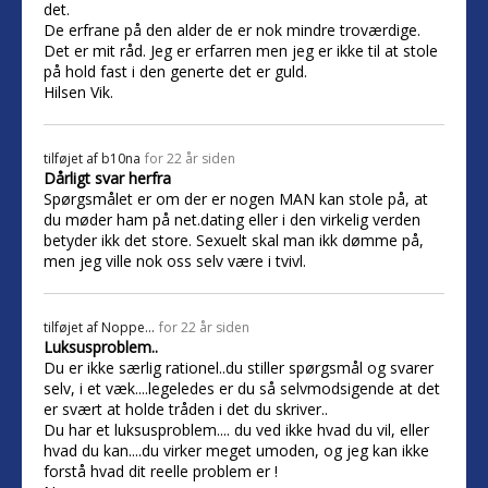
det.
De erfrane på den alder de er nok mindre troværdige.
Det er mit råd. Jeg er erfarren men jeg er ikke til at stole
på hold fast i den generte det er guld.
Hilsen Vik.
tilføjet af
b10na
for 22 år siden
Dårligt svar herfra
Spørgsmålet er om der er nogen MAN kan stole på, at
du møder ham på net.dating eller i den virkelig verden
betyder ikk det store. Sexuelt skal man ikk dømme på,
men jeg ville nok oss selv være i tvivl.
tilføjet af
Noppe...
for 22 år siden
Luksusproblem..
Du er ikke særlig rationel..du stiller spørgsmål og svarer
selv, i et væk....legeledes er du så selvmodsigende at det
er svært at holde tråden i det du skriver..
Du har et luksusproblem.... du ved ikke hvad du vil, eller
hvad du kan....du virker meget umoden, og jeg kan ikke
forstå hvad dit reelle problem er !