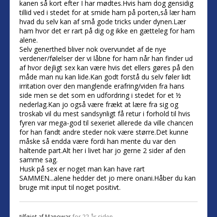
kanen så kort efter I har mødtes.Hvis ham dog gensidig
tillid ved i stedet for at smide ham på porten,så lær ham
hvad du selv kan af små gode tricks under dynen.Lær
ham hvor det er rart på dig og ikke en gætteleg for ham
alene.
Selv generthed bliver nok overvundet af de nye
verdener/følelser der vi låbne for ham når han finder ud
af hvor dejligt sex kan være hvis det ellers gøres på den
måde man nu kan lide.Kan godt forstå du selv føler lidt
irritation over den manglende erafring/viden fra hans
side men se det som en udfordring i stedet for et ½
nederlag.Kan jo også være frækt at lære fra sig og
troskab vil du mest sandsynligt få retur i forhold til hvis
fyren var mega-god til sexeriet allerede da ville chancen
for han fandt andre steder nok være større.Det kunne
måske så endda være fordi han mente du var den
haltende part.Alt her i livet har jo gerne 2 sider af den
samme sag.
Husk på sex er noget man kan have rart
SAMMEN...alene hedder det jo mere onani.Håber du kan
bruge mit input til noget positivt.
tilføjet af
Manowar
for 22 år siden