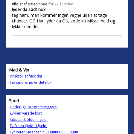
tilføjet af
paladinbee
for 22 år siden
lyder da sødt nok
tag ham, man kommer ingen vegne uden at tage
chancer. OG Han lyder da OK, søde kh Mikael held og
lykke med det
Mad & Vin
drukspillet fuck dig
Indvandre, nu er det nok
Sport
Underlige programlæggere.
Lykken varede kort
Jabulani bolden i guld.
Fz Forza Kjole - Hjælp!
Fyr Peter Sørensen nuuuuuuuuuuuuuuuu