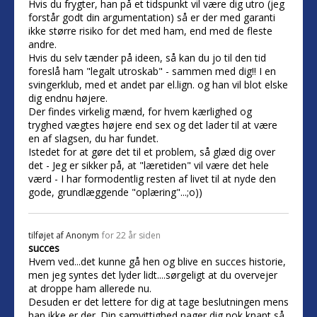
Hvis du frygter, han på et tidspunkt vil være dig utro (jeg
forstår godt din argumentation) så er der med garanti
ikke større risiko for det med ham, end med de fleste
andre.
Hvis du selv tænder på ideen, så kan du jo til den tid
foreslå ham "legalt utroskab" - sammen med dig!! I en
svingerklub, med et andet par el.lign. og han vil blot elske
dig endnu højere.
Der findes virkelig mænd, for hvem kærlighed og
tryghed vægtes højere end sex og det lader til at være
en af slagsen, du har fundet.
Istedet for at gøre det til et problem, så glæd dig over
det - Jeg er sikker på, at "læretiden" vil være det hele
værd - I har formodentlig resten af livet til at nyde den
gode, grundlæggende "oplæring"...;o))
tilføjet af
Anonym
for 22 år siden
succes
Hvem ved...det kunne gå hen og blive en succes historie,
men jeg syntes det lyder lidt....sørgeligt at du overvejer
at droppe ham allerede nu.
Desuden er det lettere for dig at tage beslutningen mens
han ikke er der. Din samvittighed nager dig nok knapt så