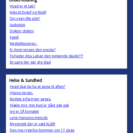
Hvad er et tab?
links til Dolpf og Wulff
Din egen lille plet?
Juubiiiiiiiii
Doktor doktor
ligetil
Negleklipperen..
Er Amin Jensen den eneste?
Forlader Abu Laban den synkende skude???
En sang der gør dig glad
Helse & Sundhed
Hvad skal du ha at spise til aften?
Hypno-terapi.
Bedste erfaringer søges.
Hjælp mig, min hud er gået gak gak
Jeg er SÅ fornølet
Lene Hansons metode
Myggestik der er væk KLØR
Den nye rygerlov kommer om 17 dage