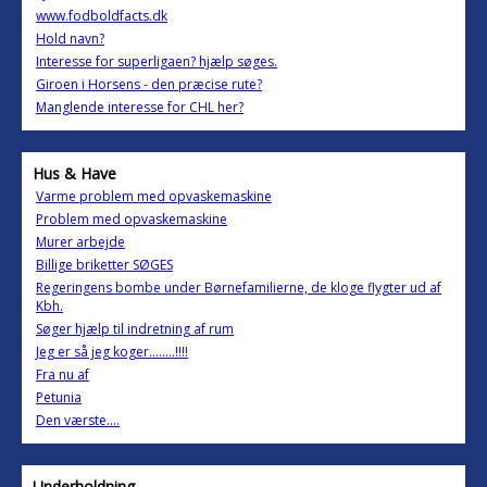
www.fodboldfacts.dk
Hold navn?
Interesse for superligaen? hjælp søges.
Giroen i Horsens - den præcise rute?
Manglende interesse for CHL her?
Hus & Have
Varme problem med opvaskemaskine
Problem med opvaskemaskine
Murer arbejde
Billige briketter SØGES
Regeringens bombe under Børnefamilierne, de kloge flygter ud af
Kbh.
Søger hjælp til indretning af rum
Jeg er så jeg koger........!!!!
Fra nu af
Petunia
Den værste....
Underholdning