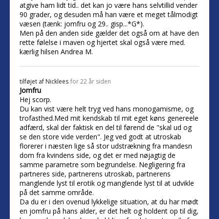
atgive ham lidt tid.. det kan jo være hans selvtillid vender
90 grader, og desuden må han være et meget tålmodigt
væsen (tænk: jomfru og 29.. gisp...*G*).
Men på den anden side gælder det også om at have den
rette følelse i maven og hjertet skal også være med.
kærlig hilsen Andrea M.
tilføjet af
Nicklees
for 22 år siden
Jomfru
Hej scorp.
Du kan vist være helt tryg ved hans monogamisme, og
trofasthed.Med mit kendskab til mit eget køns genereele
adfærd, skal der faktisk en del til førend de "skal ud og
se den store vide verden". Jeg ved godt at utroskab
florerer i næsten lige så stor udstrækning fra mandesn
dom fra kvindens side, og det er med nøjagtig de
samme parametre som begrundelse. Negligering fra
partneres side, partnerens utroskab, partnerens
manglende lyst til erotik og manglende lyst til at udvikle
på det samme område.
Da du er i den ovenud lykkelige situation, at du har mødt
en jomfru på hans alder, er det helt og holdent op til dig,