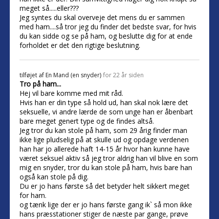
meget så.....eller???
Jeg syntes du skal overveje det mens du er sammen
med ham....så tror jeg du finder det bedste svar, for hvis
du kan sidde og se på ham, og beslutte dig for at ende
forholdet er det den rigtige beslutning.
tilføjet af
En Mand (en snyder)
for 22 år siden
Tro på ham...
Hej vil bare komme med mit råd.
Hvis han er din type så hold ud, han skal nok lære det
seksuelle, vi andre lærde de som unge han er åbenbart
bare meget genert type og de findes altså.
Jeg tror du kan stole på ham, som 29 årig finder man
ikke lige pludselig på at skulle ud og opdage verdenen
han har jo allerede haft 14-15 år hvor han kunne have
været seksuel aktiv så jeg tror aldrig han vil blive en som
mig en snyder, tror du kan stole på ham, hvis bare han
også kan stole på dig.
Du er jo hans første så det betyder helt sikkert meget
for ham.
og tænk lige der er jo hans første gang ik` så mon ikke
hans præsstationer stiger de næste par gange, prøve