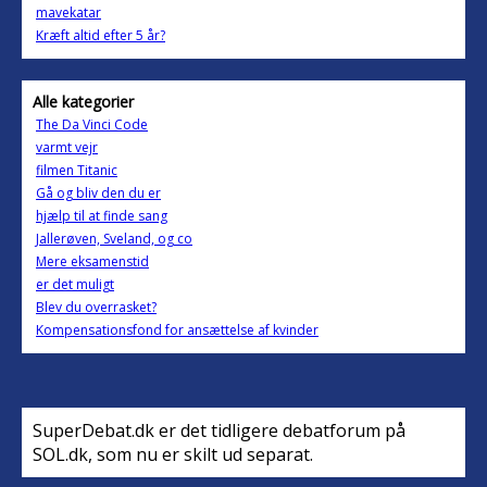
mavekatar
Kræft altid efter 5 år?
Alle kategorier
The Da Vinci Code
varmt vejr
filmen Titanic
Gå og bliv den du er
hjælp til at finde sang
Jallerøven, Sveland, og co
Mere eksamenstid
er det muligt
Blev du overrasket?
Kompensationsfond for ansættelse af kvinder
SuperDebat.dk er det tidligere debatforum på
SOL.dk, som nu er skilt ud separat.