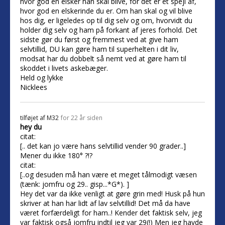
hvor god en elsker han skal blive, for det er et spejl af,
hvor god en elskerinde du er. Om han skal og vil blive
hos dig, er ligeledes op til dig selv og om, hvorvidt du
holder dig selv og ham på forkant af jeres forhold. Det
sidste gør du først og fremmest ved at give ham
selvtillid, DU kan gøre ham til superhelten i dit liv,
modsat har du dobbelt så nemt ved at gøre ham til
skoddet i livets askebæger.
Held og lykke
Nicklees
tilføjet af
M32
for 22 år siden
hey du
citat:
[.. det kan jo være hans selvtillid vender 90 grader..]
Mener du ikke 180° ?!?
citat:
[..og desuden må han være et meget tålmodigt væsen
(tænk: jomfru og 29.. gisp...*G*). ]
Hey det var da ikke venligt at gøre grin med! Husk på hun
skriver at han har lidt af lav selvtillid! Det må da have
været forfærdeligt for ham..! Kender det faktisk selv, jeg
var faktisk også jomfru indtil jeg var 29(!) Men jeg havde