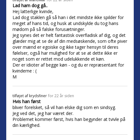
Lad ham dog gå..
Hej latterlige kvinde,
Lad dog staklen gå så han i det mindste ikke spilder for
meget af hans tid, og husk at undskylde du tog hans
mødom på så falske forusætninger.
Jeg synes det er helt fantastisk overfladisk af dig, og det
glæder mig at se de af din medsøskende, som ofte piver
over mænd er egoiske og ikke tager hensyn til deres
følelser, også har mulighed for at se at dette ikke er
noget som er rettet mod udelukkende et køn.
Der er idioter af begge køn - og du er repræsentant for
kvinderne : (
M
tilføjet af
krydsfiner
for 22 år siden
Hvis han først
bliver forelsket, så vil han elske dig som en sindsyg.
Jeg ved det, jeg har været der.
Problemet kommer først, hvis han begynder at tvivle på
din kærlighed.