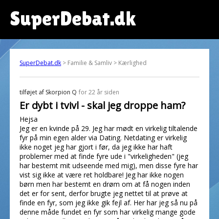
SuperDebat.dk
SuperDebat.dk
> Familie & Samliv > Kærlighed
tilføjet af
Skorpion Q
for 22 år siden
Er dybt i tvivl - skal jeg droppe ham?
Hejsa
Jeg er en kvinde på 29. Jeg har mødt en virkelig tiltalende
fyr på min egen alder via Dating. Netdating er virkelig
ikke noget jeg har gjort i før, da jeg ikke har haft
problemer med at finde fyre ude i "virkeligheden" (jeg
har bestemt mit udseende med mig), men disse fyre har
vist sig ikke at være ret holdbare! Jeg har ikke nogen
børn men har bestemt en drøm om at få nogen inden
det er for sent, derfor brugte jeg nettet til at prøve at
finde en fyr, som jeg ikke gik fejl af. Her har jeg så nu på
denne måde fundet en fyr som har virkelig mange gode