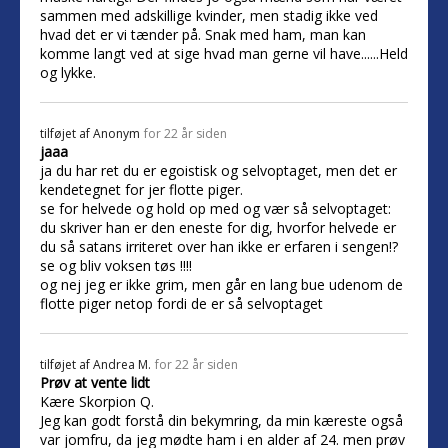
sammen med adskillige kvinder, men stadig ikke ved
hvad det er vi tænder på. Snak med ham, man kan
komme langt ved at sige hvad man gerne vil have......Held
og lykke.
tilføjet af
Anonym
for 22 år siden
jaaa
ja du har ret du er egoistisk og selvoptaget, men det er
kendetegnet for jer flotte piger.
se for helvede og hold op med og vær så selvoptaget:
du skriver han er den eneste for dig, hvorfor helvede er
du så satans irriteret over han ikke er erfaren i sengen!?
se og bliv voksen tøs !!!!
og nej jeg er ikke grim, men går en lang bue udenom de
flotte piger netop fordi de er så selvoptaget
tilføjet af
Andrea M.
for 22 år siden
Prøv at vente lidt
Kære Skorpion Q.
Jeg kan godt forstå din bekymring, da min kæreste også
var jomfru, da jeg mødte ham i en alder af 24. men prøv