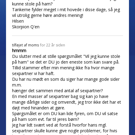
kunne stole på ham?
Tankerne fylder meget i mit hovede i disse dage, så jeg
vil utrolig gerne høre andres mening!
Hilsen
Skorpion Q'en
tilføjet af
moms
for 22 år siden
hmmm
Du slutter med at stille spørgsmålet "Vil jeg kunne stole
på ham" se det er DU jo den eneste som kan svare på.
Tillid stammer efter min mening ikke fra hvor mange
sexpartner vi har haft.
Du har nu mødt en som du siger har mange gode sider
m.m.
hænger det sammen med antal af sexpartner?
En med masser af sexpartner bag sig kan jo have
mange dårlige sider og omvendt, jeg tror ikke det har et
døjt med hinanden at gøre.
Spørgsmålet er om DU kan lide fyren, om DU vil satse
på ham som evt. far til jeres børn?
Jeg har lidt svært ved at forstå hvorfor hans mgl.
sexpartner skulle kunne give nogle problemer, for hvis