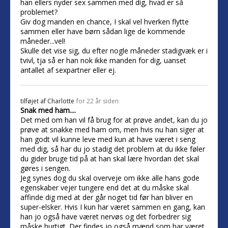
han ellers nyder sex sammen med dig, hvad er så
problemet?
Giv dog manden en chance, I skal vel hverken flytte
sammen eller have børn sådan lige de kommende
måneder...vel!
Skulle det vise sig, du efter nogle måneder stadigvæk er i
tvivl, tja så er han nok ikke manden for dig, uanset
antallet af sexpartner eller ej.
tilføjet af
Charlotte
for 22 år siden
Snak med ham....
Det med om han vil få brug for at prøve andet, kan du jo
prøve at snakke med ham om, men hvis nu han siger at
han godt vil kunne leve med kun at have været i seng
med dig, så har du jo stadig det problem at du ikke føler
du gider bruge tid på at han skal lære hvordan det skal
gøres i sengen.
Jeg synes dog du skal overveje om ikke alle hans gode
egenskaber vejer tungere end det at du måske skal
affinde dig med at der går noget tid før han bliver en
super-elsker. Hvis I kun har været sammen en gang, kan
han jo også have været nervøs og det forbedrer sig
måske hurtigt. Der findes jo også mænd som har været