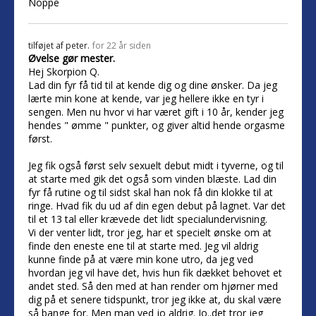
Noppe
tilføjet af
peter.
for 22 år siden
Øvelse gør mester.
Hej Skorpion Q.
Lad din fyr få tid til at kende dig og dine ønsker. Da jeg
lærte min kone at kende, var jeg hellere ikke en tyr i
sengen. Men nu hvor vi har været gift i 10 år, kender jeg
hendes " ømme " punkter, og giver altid hende orgasme
først.
Jeg fik også først selv sexuelt debut midt i tyverne, og til
at starte med gik det også som vinden blæste. Lad din
fyr få rutine og til sidst skal han nok få din klokke til at
ringe. Hvad fik du ud af din egen debut på lagnet. Var det
til et 13 tal eller krævede det lidt specialundervisning.
Vi der venter lidt, tror jeg, har et specielt ønske om at
finde den eneste ene til at starte med. Jeg vil aldrig
kunne finde på at være min kone utro, da jeg ved
hvordan jeg vil have det, hvis hun fik dækket behovet et
andet sted. Så den med at han render om hjørner med
dig på et senere tidspunkt, tror jeg ikke at, du skal være
så bange for. Men man ved jo aldrig. Jo..det tror jeg