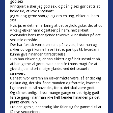
god sex
Principielt elsker jeg god sex, og dårlig sex gør det til at
holde ud, at leve i "cølibat".
Jeg vil dog gerne spørge dig om en ting, elsker du ham
????
Hvis ja, er det min erfaring at det psykologiske, det at du
virkelig elsker ham ogsatser på ham, helt sikkert
overvinder hans manglende tekniske kundskaber på det
sexuelle område.
Der har faktisk været en serie på tv-zulu, hvor han og
sikker du også kunne have fået et par tips til, hvordan i
kunne give hinanden tilfredstillelse.
Hvis han elsker dig, er han sikkert også helt indstillet på,
at han gerne vil gøre, hvad der står i hans magt for at
give dig den størt mulige glæde, ved det sexuelle
samværd.
Uanset hvor erfaren en elsker måtte være, så er det dig
og kun dig, der skal åbne munden og fortælle, hvordan
lige præcis du vil have det, for at det skal være godt.
Og så helt ærligt - hvor mange gange er det rigtig godt
første gang - når man ikke helt kender hinanden på det
punkt endnu ????
Fra den gamle, der stadig ikke føler sig for gammel til at
få nye sexpartnere.