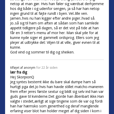
netop at man gør. Hvis han føler sig værdsat derhjemme
hos dig både i og udenfor sengen, ja så har han netop
ingen grund til at føjte rundt i byen. Vel..lille ven.
Jamen..hvis nu han kigger efter andre piger..hvad så.
Jo..så sig til ham om aften at sådan som han samlede
appetit tidligere på dagen, så er det vist på tide at han
får en 3 retter's menu af mor her. Man skal yde for at
kunne nyde siger et gammelt ordsprog. Ellers som jeg
plejer at udtrykke det: Viljen til at ville, giver evnen til at
kunne.
God vind og sommer til dig og sheiken.
tilføjet af
anonym
for 22 år siden
lær fra dig
Hej SkorpionQ
Jeg syntes bestemt ikke du bare skal dumpe ham så
hurtigt pga det.Jo hvis han havde stillet matcho-maneren
frem efter jeres første sextur og bildt sig selv ind han var
guds gave til kvinderne.Det gjorde han åbenbart ikke.Han
valgte i stedet,ærligt at sige tingene som de var og fordi
han har hæmsko som generthed og deraf manglende
erfaring viser blot han holder meget af dig siden I kom i