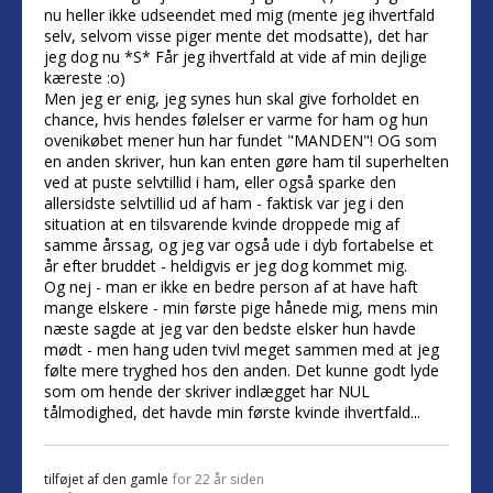
nu heller ikke udseendet med mig (mente jeg ihvertfald
selv, selvom visse piger mente det modsatte), det har
jeg dog nu *S* Får jeg ihvertfald at vide af min dejlige
kæreste :o)
Men jeg er enig, jeg synes hun skal give forholdet en
chance, hvis hendes følelser er varme for ham og hun
ovenikøbet mener hun har fundet "MANDEN"! OG som
en anden skriver, hun kan enten gøre ham til superhelten
ved at puste selvtillid i ham, eller også sparke den
allersidste selvtillid ud af ham - faktisk var jeg i den
situation at en tilsvarende kvinde droppede mig af
samme årssag, og jeg var også ude i dyb fortabelse et
år efter bruddet - heldigvis er jeg dog kommet mig.
Og nej - man er ikke en bedre person af at have haft
mange elskere - min første pige hånede mig, mens min
næste sagde at jeg var den bedste elsker hun havde
mødt - men hang uden tvivl meget sammen med at jeg
følte mere tryghed hos den anden. Det kunne godt lyde
som om hende der skriver indlægget har NUL
tålmodighed, det havde min første kvinde ihvertfald...
tilføjet af
den gamle
for 22 år siden