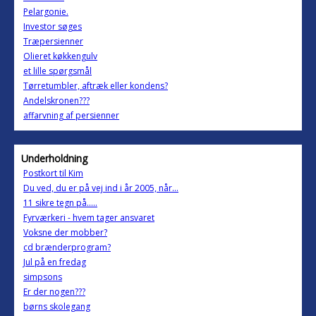
Pelargonie.
Investor søges
Træpersienner
Olieret køkkengulv
et lille spørgsmål
Tørretumbler, aftræk eller kondens?
Andelskronen???
affarvning af persienner
Underholdning
Postkort til Kim
Du ved, du er på vej ind i år 2005, når…
11 sikre tegn på.....
Fyrværkeri - hvem tager ansvaret
Voksne der mobber?
cd brænderprogram?
Jul på en fredag
simpsons
Er der nogen???
børns skolegang