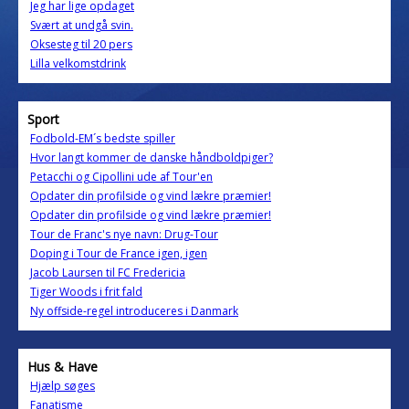
Jeg har lige opdaget
Svært at undgå svin.
Oksesteg til 20 pers
Lilla velkomstdrink
Sport
Fodbold-EM´s bedste spiller
Hvor langt kommer de danske håndboldpiger?
Petacchi og Cipollini ude af Tour'en
Opdater din profilside og vind lækre præmier!
Opdater din profilside og vind lækre præmier!
Tour de Franc's nye navn: Drug-Tour
Doping i Tour de France igen, igen
Jacob Laursen til FC Fredericia
Tiger Woods i frit fald
Ny offside-regel introduceres i Danmark
Hus & Have
Hjælp søges
Fanatisme