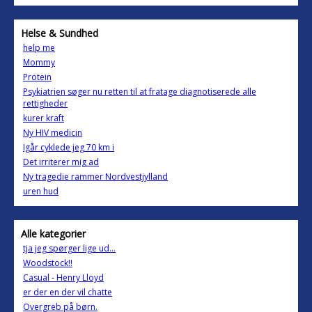
Helse & Sundhed
help me
Mommy
Protein
Psykiatrien søger nu retten til at fratage diagnotiserede alle
rettigheder
kurer kraft
Ny HIV medicin
Igår cyklede jeg 70 km i
Det irriterer mig ad
Ny tragedie rammer Nordvestjylland
uren hud
Alle kategorier
tja jeg spørger lige ud...
Woodstock!!
Casual - Henry Lloyd
er der en der vil chatte
Overgreb på børn.