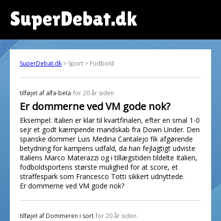
SuperDebat.dk
SuperDebat.dk
> Sport > Fodbold
tilføjet af
alfa-beta
for 20 år siden
Er dommerne ved VM gode nok?
Eksempel: Italien er klar til kvartfinalen, efter en smal 1-0
sejr et godt kæmpende mandskab fra Down Under. Den
spanske dommer Luis Medina Cantalejo fik afgørende
betydning for kampens udfald, da han fejlagtigt udviste
Italiens Marco Materazzi og i tillægstiden tildelte Italien,
fodboldsportens største mulighed for at score, et
straffespark som Francesco Totti sikkert udnyttede.
Er dommerne ved VM gode nok?
tilføjet af
Dommeren i sort
for 20 år siden