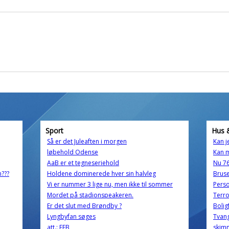
Sport
Hus 
Så er det Juleaften i morgen
Kan j
løbehold Odense
Kan m
AaB er et tegneseriehold
Nu 76
???
Holdene dominerede hver sin halvleg
Bruse
Vi er nummer 3 lige nu, men ikke til sommer
Perso
Mordet på stadionspeakeren.
Terro
Er det slut med Brøndby ?
Bolig
Lyngbyfan søges
Tvan
att.: EFB
skimm