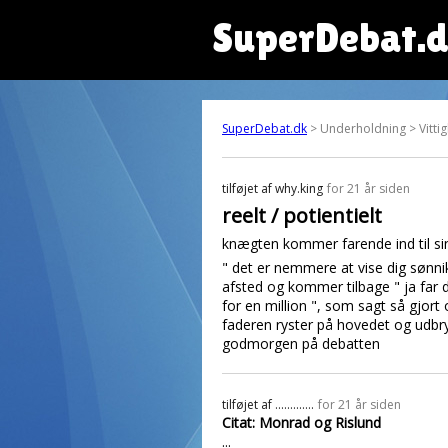
SuperDebat.
SuperDebat.dk
> Underholdning > Vitti
tilføjet af
why.king
for 21 år siden
reelt / potientielt
knægten kommer farende ind til sin 
" det er nemmere at vise dig sønnik
afsted og kommer tilbage " ja far de
for en million ", som sagt så gjor
faderen ryster på hovedet og udbryde
godmorgen på debatten
tilføjet af
.............
for 21 år siden
Citat: Monrad og Rislund
...