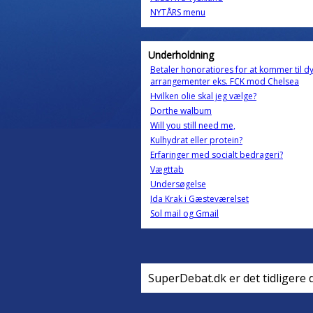
NYTÅRS menu
Underholdning
Betaler honoratiores for at kommer til d
arrangementer eks. FCK mod Chelsea
Hvilken olie skal jeg vælge?
Dorthe walbum
Will you still need me,
Kulhydrat eller protein?
Erfaringer med socialt bedrageri?
Vægttab
Undersøgelse
Ida Krak i Gæsteværelset
Sol mail og Gmail
SuperDebat.dk er det tidligere 