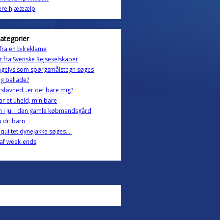
ere hjææælp
kategorier
fra en bilreklame
r fra Svenske Rejseselskaber
agelys som spørgsmålstegn søges
og ballade?
rsløvhed...er det bare mig?
ar et uheld, min bare
n i Jul i den gamle købmandsgård
u dit barn
quiltet dynejakke søges....
af week-ends