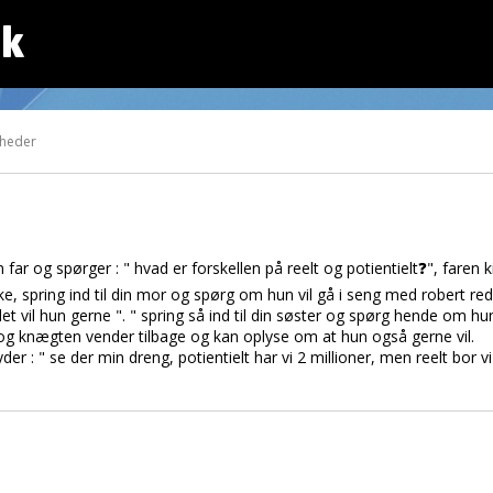
dk
gheder
far og spørger : " hvad er forskellen på reelt og potientielt❓", faren
e, spring ind til din mor og spørg om hun vil gå i seng med robert red
t vil hun gerne ". " spring så ind til din søster og spørg hende om hun
t og knægten vender tilbage og kan oplyse om at hun også gerne vil.
r : " se der min dreng, potientielt har vi 2 millioner, men reelt bor vi