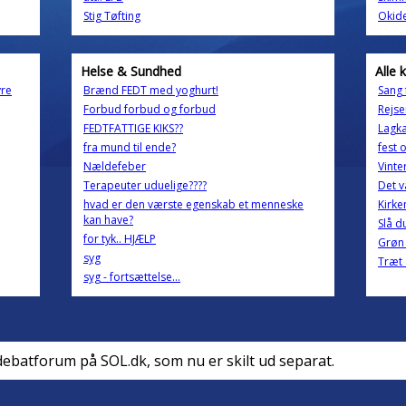
Stig Tøfting
Okid
Helse & Sundhed
Alle 
yre
Brænd FEDT med yoghurt!
Sang 
Forbud forbud og forbud
Rejse
FEDTFATTIGE KIKS??
Lagk
fra mund til ende?
fest 
Nældefeber
Vinte
Terapeuter uduelige????
Det v
hvad er den værste egenskab et menneske
Kirke
kan have?
Slå d
for tyk.. HJÆLP
Grøn 
syg
Træt 
syg - fortsættelse...
debatforum på SOL.dk, som nu er skilt ud separat.