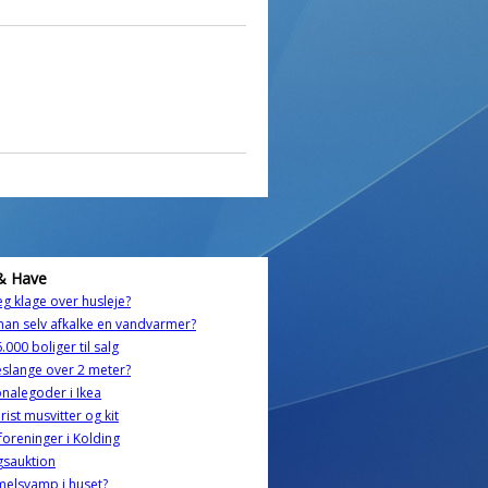
& Have
eg klage over husleje?
an selv afkalke en vandvarmer?
.000 boliger til salg
slange over 2 meter?
nalegoder i Ikea
rist musvitter og kit
foreninger i Kolding
gsauktion
elsvamp i huset?