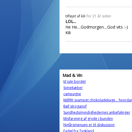
tilføjet af
kili
for 21 år siden
LOL...
He He....Godmorgen....God vits :-)
Kili
Mad & Vin
til jule bordet
Svinekæber
campagne
MØRK svampet chokoladekage... hvordan
Bøf stroganof
Sundhedsmyndighedernes anbefalinger
Misfarvning af gryde i bunden
Nytårsmenuen er til diskussion
Fadøl fra Tyskland