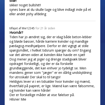
svar!
sikker noget bullshit!!
synes bare at du skulle tage og blive indlagt inde på et
eller andet pshy afdeling
tilføjet af
Mie12345
for 21 år siden
Hvornår?
Tiden har jo ændret sig, der er idag både beton-lebber
og bløde bøsser, hårde karriere kvinder og mandlige
pædagog-medhjælpere. Derfor er det vigtigt at stille
spørgsmålet, i hvilket tidsrum spørger du om? Engang
var det almen viden at kvinden ikke havde en sjæl!
Dog mener jeg at piger og drenge stadigvæk bliver
opdraget forskelligt, og der er da forskelle
grundlæggende, det kan enhver jo tydeligt se. Men
mandens gener som "jæger" er en dårlig undskyldning
for utroskab! Der skal to til tango!
Heldigvis lever vi i en tidsalder hvor kvinder og mænd,
ihvertfald på papiret, er lige. Mænd kan være følsomme,
og kvinder kan være hårde!
Der er forskellige måder at vise følelser på.
Hilsner Mie