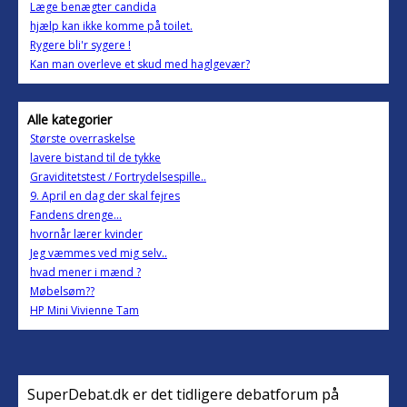
Læge benægter candida
hjælp kan ikke komme på toilet.
Rygere bli'r sygere !
Kan man overleve et skud med haglgevær?
Alle kategorier
Største overraskelse
lavere bistand til de tykke
Graviditetstest / Fortrydelsespille..
9. April en dag der skal fejres
Fandens drenge...
hvornår lærer kvinder
Jeg væmmes ved mig selv..
hvad mener i mænd ?
Møbelsøm??
HP Mini Vivienne Tam
SuperDebat.dk er det tidligere debatforum på