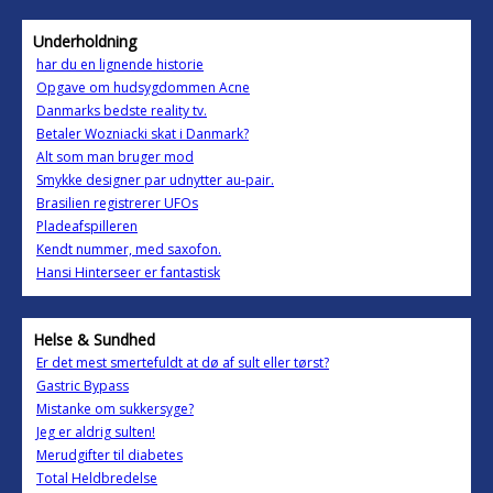
Underholdning
har du en lignende historie
Opgave om hudsygdommen Acne
Danmarks bedste reality tv.
Betaler Wozniacki skat i Danmark?
Alt som man bruger mod
Smykke designer par udnytter au-pair.
Brasilien registrerer UFOs
Pladeafspilleren
Kendt nummer, med saxofon.
Hansi Hinterseer er fantastisk
Helse & Sundhed
Er det mest smertefuldt at dø af sult eller tørst?
Gastric Bypass
Mistanke om sukkersyge?
Jeg er aldrig sulten!
Merudgifter til diabetes
Total Heldbredelse