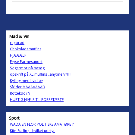
Mad & Vin
rugbrød
Chokolademuffins
HJÆÆÆLP
Fryse Parmesanost
Svigermor på besøg
opskrift på XL muffins ..anyone???!!!!!
Kylling med hvidløg
Så' der MAAAAAAAD
Rottekød???
HURTIG HJÆLP TIL PORRETÆRTE
Sport
WADA EN FLOK POLITISKE AMATØRE ?
Kite-Surfing - hvilket udstyr