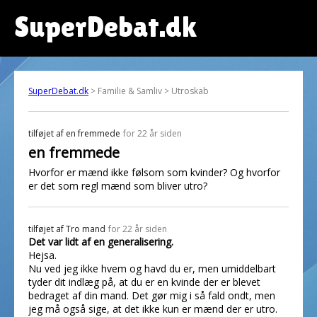
SuperDebat.dk
SuperDebat.dk
> Familie & Samliv > Utroskab
tilføjet af
en fremmede
for 22 år siden
en fremmede
Hvorfor er mænd ikke følsom som kvinder? Og hvorfor
er det som regl mænd som bliver utro?
tilføjet af
Tro mand
for 22 år siden
Det var lidt af en generalisering.
Hejsa.
Nu ved jeg ikke hvem og havd du er, men umiddelbart
tyder dit indlæg på, at du er en kvinde der er blevet
bedraget af din mand. Det gør mig i så fald ondt, men
jeg må også sige, at det ikke kun er mænd der er utro.