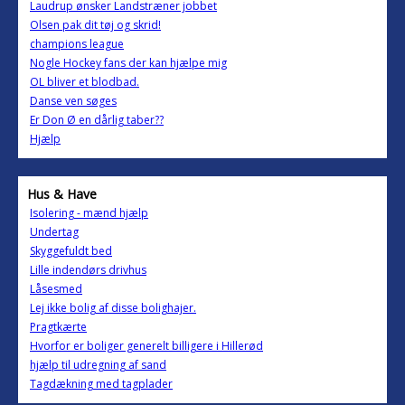
Laudrup ønsker Landstræner jobbet
Olsen pak dit tøj og skrid!
champions league
Nogle Hockey fans der kan hjælpe mig
OL bliver et blodbad.
Danse ven søges
Er Don Ø en dårlig taber??
Hjælp
Hus & Have
Isolering - mænd hjælp
Undertag
Skyggefuldt bed
Lille indendørs drivhus
Låsesmed
Lej ikke bolig af disse bolighajer.
Pragtkærte
Hvorfor er boliger generelt billigere i Hillerød
hjælp til udregning af sand
Tagdækning med tagplader