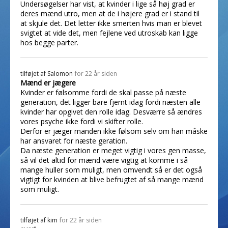
Undersøgelser har vist, at kvinder i lige så høj grad er
deres mænd utro, men at de i højere grad er i stand til
at skjule det. Det letter ikke smerten hvis man er blevet
svigtet at vide det, men fejlene ved utroskab kan ligge
hos begge parter.
tilføjet af
Salomon
for 22 år siden
Mænd er jægere
Kvinder er følsomme fordi de skal passe på næste
generation, det ligger bare fjernt idag fordi næsten alle
kvinder har opgivet den rolle idag. Desværre så ændres
vores psyche ikke fordi vi skifter rolle.
Derfor er jæger manden ikke følsom selv om han måske
har ansvaret for næste geration.
Da næste generation er meget vigtig i vores gen masse,
så vil det altid for mænd være vigtig at komme i så
mange huller som muligt, men omvendt så er det også
vigtigt for kvinden at blive befrugtet af så mange mænd
som muligt.
tilføjet af
kim
for 22 år siden