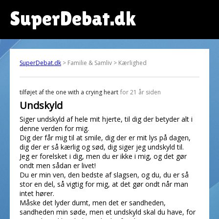
SuperDebat.dk
SuperDebat.dk
> Familie & Samliv > Kærlighed
tilføjet af
the one with a crying heart
for 21 år siden
Undskyld
Siger undskyld af hele mit hjerte, til dig der betyder alt i
denne verden for mig.
Dig der får mig til at smile, dig der er mit lys på dagen,
dig der er så kærlig og sød, dig siger jeg undskyld til.
Jeg er forelsket i dig, men du er ikke i mig, og det gør
ondt men sådan er livet!
Du er min ven, den bedste af slagsen, og du, du er så
stor en del, så vigtig for mig, at det gør ondt når man
intet hører.
Måske det lyder dumt, men det er sandheden,
sandheden min søde, men et undskyld skal du have, for