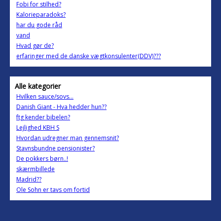
Fobi for stilhed?
Kalorieparadoks?
har du gode råd
vand
Hvad gør de?
erfaringer med de danske vægtkonsulenter(DDV)???
Alle kategorier
Hvilken sauce/sovs...
Danish Giant - Hva hedder hun??
ftg kender bibelen?
Lejlighed KBH S
Hvordan udregner man gennemsnit?
Stavnsbundne pensionister?
De pokkers børn..!
skærmbillede
Madrid??
Ole Sohn er tavs om fortid