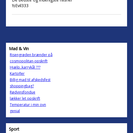
½Evil333
Mad & Vin
Risengrøden brænder på
cosmopolitan-opskrift
Hjælp..karrykål ???
Kartofler
Billig mad til afskedsfest
shoppingbag?
Rødvinsfondue
lækker let opskrift
Temperatur i min ovn
genial
Sport