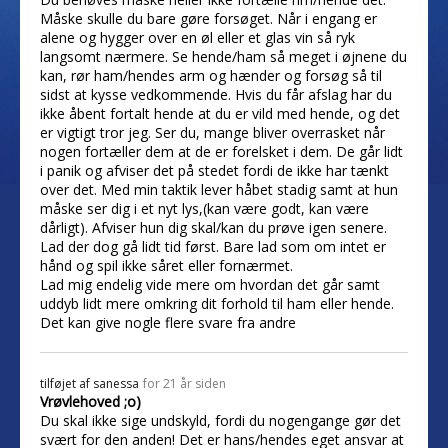
Måske skulle du bare gøre forsøget. Når i engang er
alene og hygger over en øl eller et glas vin så ryk
langsomt nærmere. Se hende/ham så meget i øjnene du
kan, rør ham/hendes arm og hænder og forsøg så til
sidst at kysse vedkommende. Hvis du får afslag har du
ikke åbent fortalt hende at du er vild med hende, og det
er vigtigt tror jeg. Ser du, mange bliver overrasket når
nogen fortæller dem at de er forelsket i dem. De går lidt
i panik og afviser det på stedet fordi de ikke har tænkt
over det. Med min taktik lever håbet stadig samt at hun
måske ser dig i et nyt lys,(kan være godt, kan være
dårligt). Afviser hun dig skal/kan du prøve igen senere.
Lad der dog gå lidt tid først. Bare lad som om intet er
hånd og spil ikke såret eller fornærmet.
Lad mig endelig vide mere om hvordan det går samt
uddyb lidt mere omkring dit forhold til ham eller hende.
Det kan give nogle flere svare fra andre
tilføjet af
sanessa
for 21 år siden
Vrøvlehoved ;o)
Du skal ikke sige undskyld, fordi du nogengange gør det
svært for den anden! Det er hans/hendes eget ansvar at