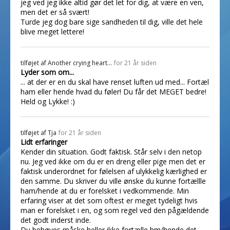
jeg ved jeg ikke altid gør det let for dig, at være en ven,
men det er så svært!
Turde jeg dog bare sige sandheden til dig, ville det hele
blive meget lettere!
tilføjet af
Another crying heart...
for 21 år siden
Lyder som om...
... at der er en du skal have renset luften ud med... Fortæl
ham eller hende hvad du føler! Du får det MEGET bedre!
Held og Lykke! :)
tilføjet af
Tja
for 21 år siden
Lidt erfaringer
Kender din situation. Godt faktisk. Står selv i den netop
nu. Jeg ved ikke om du er en dreng eller pige men det er
faktisk underordnet for følelsen af ulykkelig kærlighed er
den samme. Du skriver du ville ønske du kunne fortællle
ham/hende at du er forelsket i vedkommende. Min
erfaring viser at det som oftest er meget tydeligt hvis
man er forelsket i en, og som regel ved den pågældende
det godt inderst inde.
Du behøves måske heller ikke fortælle hm/hende det.