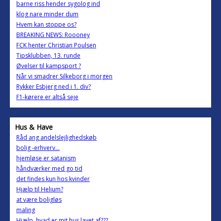
barne riss hender sygolog ind
klog nare minder dum
Hvem kan stoppe os?
BREAKING NEWS: Roooney
FCK henter Christian Poulsen
Tipsklubben, 13. runde
Øvelser til kampsport ?
Når vi smadrer Silkeborg i morgen
Rykker Esbjerg ned i 1. div?
F1-kørere er altså seje
Hus & Have
Råd ang andelslejlighedskøb
bolig -erhverv...
hjemløse er satanism
håndværker med go tid
det findes kun hos kvinder
Hjælp til Helium?
at være boligløs
maling
Hjælp, hvad er mit hus lavet af???