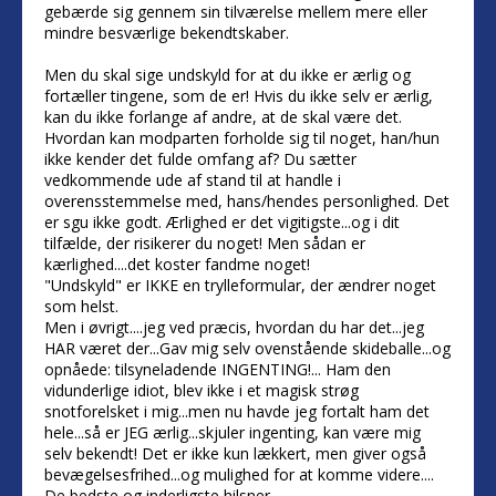
gebærde sig gennem sin tilværelse mellem mere eller
mindre besværlige bekendtskaber.
Men du skal sige undskyld for at du ikke er ærlig og
fortæller tingene, som de er! Hvis du ikke selv er ærlig,
kan du ikke forlange af andre, at de skal være det.
Hvordan kan modparten forholde sig til noget, han/hun
ikke kender det fulde omfang af? Du sætter
vedkommende ude af stand til at handle i
overensstemmelse med, hans/hendes personlighed. Det
er sgu ikke godt. Ærlighed er det vigitigste...og i dit
tilfælde, der risikerer du noget! Men sådan er
kærlighed....det koster fandme noget!
"Undskyld" er IKKE en trylleformular, der ændrer noget
som helst.
Men i øvrigt....jeg ved præcis, hvordan du har det...jeg
HAR været der...Gav mig selv ovenstående skideballe...og
opnåede: tilsyneladende INGENTING!... Ham den
vidunderlige idiot, blev ikke i et magisk strøg
snotforelsket i mig...men nu havde jeg fortalt ham det
hele...så er JEG ærlig...skjuler ingenting, kan være mig
selv bekendt! Det er ikke kun lækkert, men giver også
bevægelsesfrihed...og mulighed for at komme videre....
De bedste og inderligste hilsner