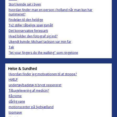
Stort kvinde set i byen
hvordan finder man en person i holland når man kun har
nummeret?
Findeløn til den heldige
Tv2 stiller tåbelige spørgsmål!
Det konservative ferieparti
Hvad bilder den fotograf sig ind?
Ukendt kvinde: Michael Jackson var min far
Tak
"let your fingers do the walking" som ringetone
Helse & Sundhed
Hvordan finder jeg motivationen til at stoppe?
HJÆLP
undertøj/badetøj ti bryst oppereret
Tilbagelevering af medicin?
Råcreme
dårlig vane
motionscenter på Sydsjælland
topmave