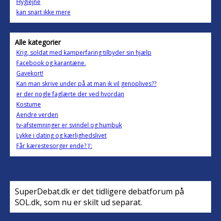
Hygiejne
kan snart ikke mere
Alle kategorier
Krig, soldat med kamperfaring tilbyder sin hjælp
Facebook og karantæne.
Gavekort!
Kan man skrive under på at man ik vil genoplives??
er der nogle faglærte der ved hvordan
Kostume
Aendre verden
tv-afstemninger er svindel og humbuk
Lykke i dating og kærlighedslivet
Får kærestesorger ende? )':
SuperDebat.dk er det tidligere debatforum på
SOL.dk, som nu er skilt ud separat.