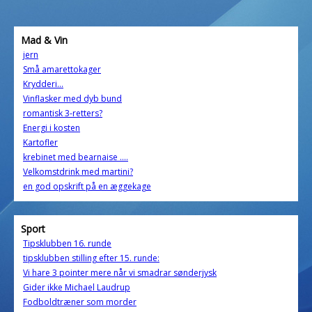
Mad & Vin
jern
Små amarettokager
Krydderi...
Vinflasker med dyb bund
romantisk 3-retters?
Energi i kosten
Kartofler
krebinet med bearnaise ....
Velkomstdrink med martini?
en god opskrift på en æggekage
Sport
Tipsklubben 16. runde
tipsklubben stilling efter 15. runde:
Vi hare 3 pointer mere når vi smadrar sønderjysk
Gider ikke Michael Laudrup
Fodboldtræner som morder