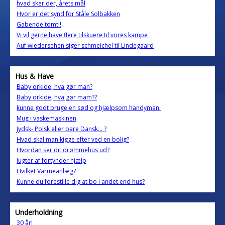
hvad sker der, årets mål
Hvor er det synd for Ståle Solbakken
Gabende tomt!!
Vi vil gerne have flere tilskuere til vores kampe
Auf wiedersehen siger schmeichel til Lindegaard
Hus & Have
Baby orkide, hva gør man?
Baby orkide, hva gør mam??
kunne godt bruge en sød og hjælpsom handyman.
Mug i vaskemaskinen
Jydsk- Polsk eller bare Dansk... ?
Hvad skal man kigge efter ved en bolig?
Hvordan ser dit drømmehus ud?
lugter af fortynder hjælp
Hvilket Varmeanlæg?
Kunne du forestille dig at bo i andet end hus?
Underholdning
30 år!