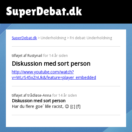
SuperDebat.dk
SuperDebat.dk
> Underholdning > Fri debat: Underholdning
tilføjet af
Rustynail
for 14 år siden
Diskussion med sort person
http://www.youtube.com/watch?
v=WLrS45xZnUk&feature=player_embedded
tilføjet af
trådløse-Anna
for 14 år siden
Diskussion med sort person
Har du flere goe´ lille racist, 😉 [(:] [f]