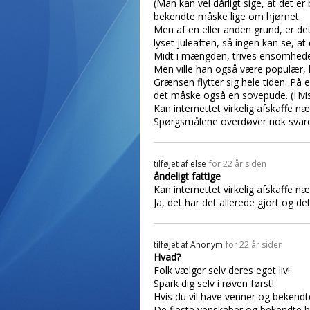
(Man kan vel dårligt sige, at det 
bekendte måske lige om hjørnet.
Men af en eller anden grund, er det
lyset juleaften, så ingen kan se, at d
Midt i mængden, trives ensomheden
Men ville han også være populær, h
Grænsen flytter sig hele tiden. På 
det måske også en sovepude. (Hvis 
Kan internettet virkelig afskaffe næ
Spørgsmålene overdøver nok svare
tilføjet af
else
for 22 år siden
åndeligt fattige
Kan internettet virkelig afskaffe n
Ja, det har det allerede gjort og d
tilføjet af
Anonym
for 22 år siden
Hvad?
Folk vælger selv deres eget liv!
Spark dig selv i røven først!
Hvis du vil have venner og bekendt
De fleste venskaber og bekendte b