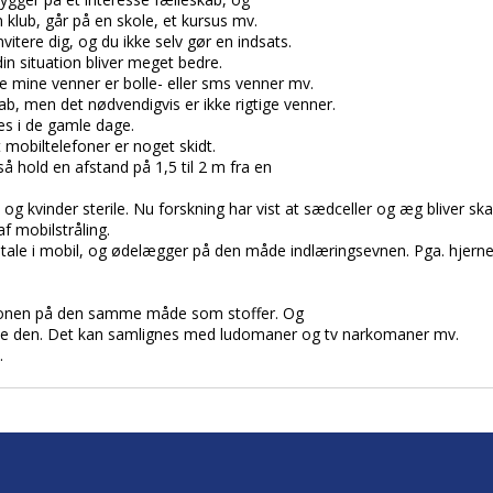
n klub, går på en skole, et kursus mv.
nvitere dig, og du ikke selv gør en indsats.
din situation bliver meget bedre.
le mine venner er bolle- eller sms venner mv.
ab, men det nødvendigvis er ikke rigtige venner.
s i de gamle dage.
 mobiltelefoner er noget skidt.
 så hold en afstand på 1,5 til 2 m fra en
og kvinder sterile. Nu forskning har vist at sædceller og æg bliver ska
f mobilstråling.
 at tale i mobil, og ødelægger på den måde indlæringsevnen. Pga. hjern
efonen på den samme måde som stoffer. Og
lemte den. Det kan samlignes med ludomaner og tv narkomaner mv.
.