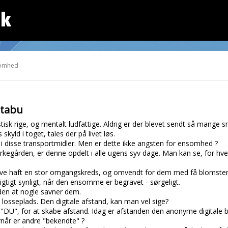
dk
somhed
 tabu
alistisk rige, og mentalt ludfattige. Aldrig er der blevet sendt så man
skyld i toget, tales der på livet løs.
e i disse transportmidler. Men er dette ikke angsten for ensomhed ?
rkegården, er denne opdelt i alle ugens syv dage. Man kan se, for hv
 haft en stor omgangskreds, og omvendt for dem med få blomster
rigtigt synligt, når den ensomme er begravet - sørgeligt.
den at nogle savner dem.
losseplads. Den digitale afstand, kan man vel sige?
DU", for at skabe afstand. Idag er afstanden den anonyme digitale be
når er andre "bekendte" ?