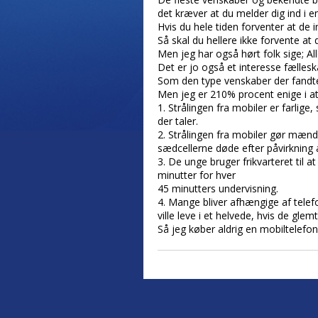
det kræver at du melder dig ind i e
Hvis du hele tiden forventer at de i
Så skal du hellere ikke forvente at 
Men jeg har også hørt folk sige; Al
Det er jo også et interesse fællesk
Som den type venskaber der fandte
Men jeg er 210% procent enige i at
1. Strålingen fra mobiler er farlige,
der taler.
2. Strålingen fra mobiler gør mænd 
sædcellerne døde efter påvirkning a
3. De unge bruger frikvarteret til
minutter for hver
45 minutters undervisning.
4. Mange bliver afhængige af tel
ville leve i et helvede, hvis de g
Så jeg køber aldrig en mobiltelefon