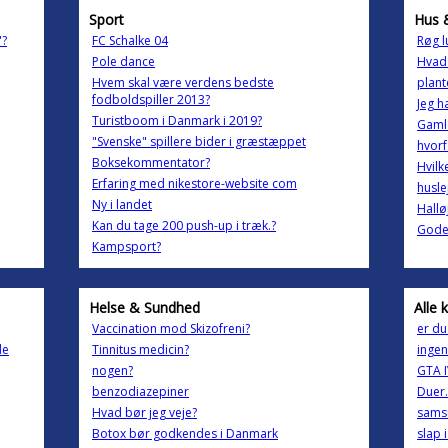
Sport
Hus 
'?
FC Schalke 04
Røg l
Pole dance
Hvad
Hvem skal være verdens bedste
plant
fodboldspiller 2013?
Jeg h
Turistboom i Danmark i 2019?
Gaml
"Svenske" spillere bider i græstæppet
hvorf
Boksekommentator?
Hvilk
Erfaring med nikestore-website com
husle
Ny i landet
Hallø
Kan du tage 200 push-up i træk.?
Gode 
Kampsport?
Helse & Sundhed
Alle 
Vaccination mod Skizofreni?
er du
de
Tinnitus medicin?
ingen
nogen?
GTA IV
benzodiazepiner
Duer.
Hvad bør jeg veje?
sams
Botox bør godkendes i Danmark
slap 