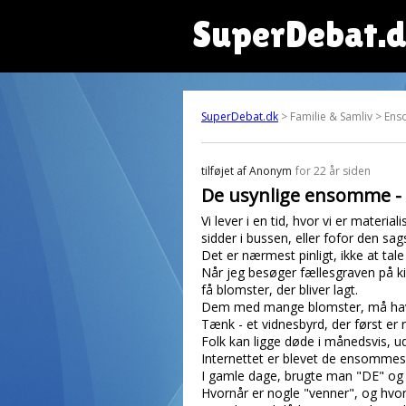
SuperDebat.
SuperDebat.dk
> Familie & Samliv > En
tilføjet af
Anonym
for 22 år siden
De usynlige ensomme -
Vi lever i en tid, hvor vi er materi
sidder i bussen, eller fofor den sags 
Det er nærmest pinligt, ikke at tal
Når jeg besøger fællesgraven på ki
få blomster, der bliver lagt.
Dem med mange blomster, må have
Tænk - et vidnesbyrd, der først er 
Folk kan ligge døde i månedsvis, u
Internettet er blevet de ensommes 
I gamle dage, brugte man "DE" og "
Hvornår er nogle "venner", og hvor