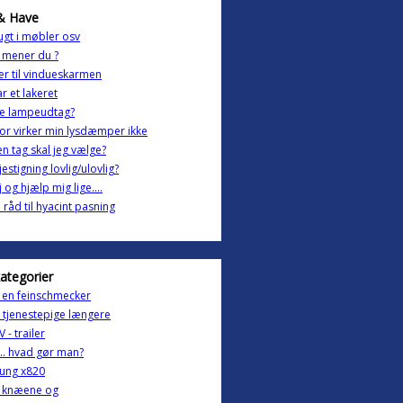
& Have
ugt i møbler osv
 mener du ?
er til vindueskarmen
ar et lakeret
e lampeudtag?
or virker min lysdæmper ikke
en tag skal jeg vælge?
jestigning lovlig/ulovlig?
j og hjælp mig lige....
råd til hyacint pasning
kategorier
 en feinschmecker
 tjenestepige længere
 - trailer
.. hvad gør man?
ung x820
i knæene og