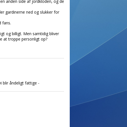
den anden side af jordkloden, og de
ler gardinerne ned og slukker for
 fans.
t og billigt. Men samtidig bliver
e at troppe personligt op?
lir åndeligt fattige -