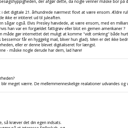
er besøgshyppigheden, der afgør dette, da nogle venner måske bor på 
 i det digitale 21. århundrede nærmest flovt at være ensom. Ældre rul
e ikke er intiteret ud til juleaften.
 sågar også. Elvis Presley hævdede, at være ensom, med en milliard
vis han var en forgældet fattigrøv eller blot en gemen amerikaner ?
en måde gør internettet det muligt at komme "vidt omkring" både hurtig
bessemor får en hyggelig mail, bliver hun glad). Men er det ikke bedr
rheden, eller er denne blevet digitaliseret for længst.
ne - måske nogle derude har dem, lad høre!
ærheden?
et blir meget værre. De mellemmenneskelige realationer udvandes og vi b
e, så kræver det din egen indsats.
ygger på et interesse fælleskab, og