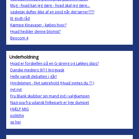
Mug - hvad kan jeg gøre - hvad skal jeg gøre...
vasketøj dufter ikke af en pind når det tørrer????
Et godt råd
Kæmpe Kinavaser - købes hvor?
Hvad hedder denne blomst?
Beocom 4
Underholdning
Hvad er forskellen på en G-streng og Løkkes slips?
Danske mediers 9/11 krogvask
Helle vandt debatten i går!
Hyrdetimen - Nyt satirehold (Hvad syntes du ?? )
nyt nyt
Fru Blank skubber sin mand ind i valgkampen
Nazi-pia fra udansk folkeparti er lige dumpet
HJÆLP MIG
politifiq
se her