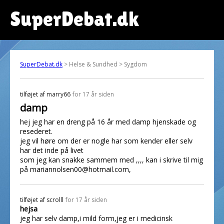
SuperDebat.dk
SuperDebat.dk
> Helse & Sundhed > Sygdom
tilføjet af
marry66
for 17 år siden
damp
hej jeg har en dreng på 16 år med damp hjenskade og
resederet.
jeg vil høre om der er nogle har som kender eller selv
har det inde på livet
som jeg kan snakke sammem med ,,,, kan i skrive til mig
på mariannolsen00@hotmail.com,
tilføjet af
scrolll
for 17 år siden
hejsa
jeg har selv damp,i mild form,jeg er i medicinsk