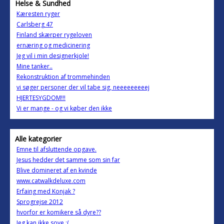
Helse & Sundhed
Kæresten ryger
Carlsberg 47
Finland skærper rygeloven
ernæring og medicinering
Jeg vil i min designerkjole!
Mine tanker..
Rekonstruktion af trommehinden
vi søger personer der vil tabe sig, neeeeeeeeej
HJERTESYGDOM!!!
Vi er mange - og vi køber den ikke
Alle kategorier
Emne til afsluttende opgave.
Jesus hedder det samme som sin far
Blive domineret af en kvinde
www.catwalkdeluxe.com
Erfaing med Konjak ?
Sprogrejse 2012
hvorfor er komikere så dyre??
Jeg kan ikke sove :(