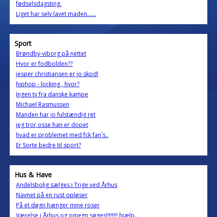
fødselsdagsting.
Liget har selv lavet maden......
Sport
Brøndby-viborg på nettet
Hvor er fodbolden??
jesper christiansen er jo skod!
hiphop - locking , hvor?
Ingen tv fra danske kampe
Michael Rasmussen
Manden har jo fulstændig ret
jeg tror osse han er dopet
hvad er problemet med fck fan`s..
Er Sorte bedre til sport?
Hus & Have
Andelsbolig sælges i Trige ved Århus
Navnet på en rust opløser
På et døgn hænger mine roser
Værelse i Århus og omegn søges!!!!!!!! hjælp..