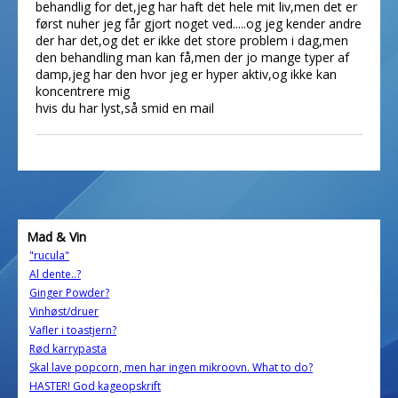
behandlig for det,jeg har haft det hele mit liv,men det er
først nuher jeg får gjort noget ved.....og jeg kender andre
der har det,og det er ikke det store problem i dag,men
den behandling man kan få,men der jo mange typer af
damp,jeg har den hvor jeg er hyper aktiv,og ikke kan
koncentrere mig
hvis du har lyst,så smid en mail
Mad & Vin
"rucula"
Al dente..?
Ginger Powder?
Vinhøst/druer
Vafler i toastjern?
Rød karrypasta
Skal lave popcorn, men har ingen mikroovn. What to do?
HASTER! God kageopskrift