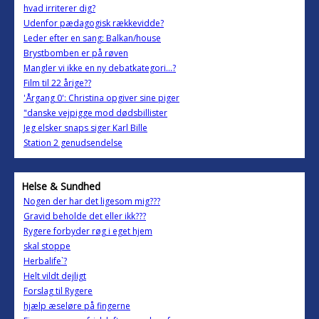
hvad irriterer dig?
Udenfor pædagogisk rækkevidde?
Leder efter en sang: Balkan/house
Brystbomben er på røven
Mangler vi ikke en ny debatkategori...?
Film til 22 årige??
'Årgang 0': Christina opgiver sine piger
"danske vejpigge mod dødsbillister
Jeg elsker snaps siger Karl Bille
Station 2 genudsendelse
Helse & Sundhed
Nogen der har det ligesom mig???
Gravid beholde det eller ikk???
Rygere forbyder røg i eget hjem
skal stoppe
Herbalife`?
Helt vildt dejligt
Forslag til Rygere
hjælp æseløre på fingerne