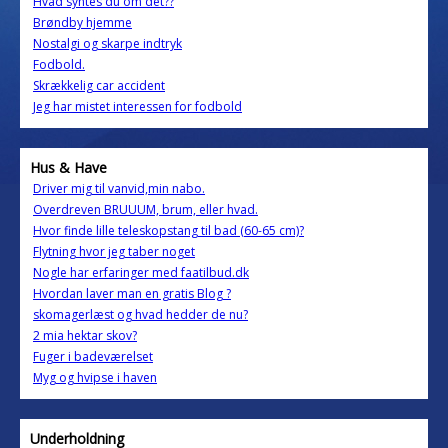
Hvad syntes du om det??
Brøndby hjemme
Nostalgi og skarpe indtryk
Fodbold.
Skrækkelig car accident
Jeg har mistet interessen for fodbold
Hus & Have
Driver mig til vanvid,min nabo.
Overdreven BRUUUM, brum, eller hvad.
Hvor finde lille teleskopstang til bad (60-65 cm)?
Flytning hvor jeg taber noget
Nogle har erfaringer med faatilbud.dk
Hvordan laver man en gratis Blog ?
skomagerlæst og hvad hedder de nu?
2 mia hektar skov?
Fuger i badeværelset
Myg og hvipse i haven
Underholdning