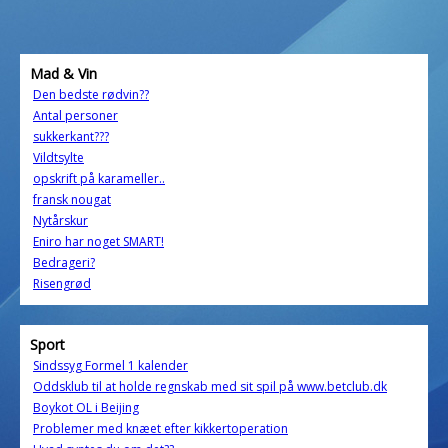
Mad & Vin
Den bedste rødvin??
Antal personer
sukkerkant???
Vildtsylte
opskrift på karameller..
fransk nougat
Nytårskur
Eniro har noget SMART!
Bedrageri?
Risengrød
Sport
Sindssyg Formel 1 kalender
Oddsklub til at holde regnskab med sit spil på www.betclub.dk
Boykot OL i Beijing
Problemer med knæet efter kikkertoperation