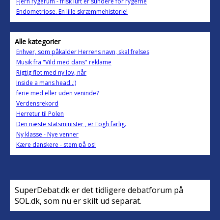
Fjern rygerum - frisk luft er sundere for rygerne
Endometriose. En lille skræmmehistorie!
Alle kategorier
Enhver, som påkalder Herrens navn, skal frelses
Musik fra "Vild med dans" reklame
Rigtig flot med ny lov, når
Inside a mans head..:)
ferie med eller uden veninde?
Verdensrekord
Herretur til Polen
Den næste statsminister , er Fogh farlig.
Ny klasse - Nye venner
Kære danskere - stem på os!
SuperDebat.dk er det tidligere debatforum på
SOL.dk, som nu er skilt ud separat.