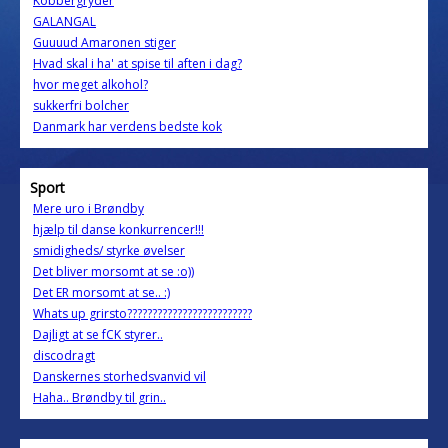
Kobbergryder
GALANGAL
Guuuud Amaronen stiger
Hvad skal i ha' at spise til aften i dag?
hvor meget alkohol?
sukkerfri bolcher
Danmark har verdens bedste kok
Sport
Mere uro i Brøndby
hjælp til danse konkurrencer!!!
smidigheds/ styrke øvelser
Det bliver morsomt at se :o))
Det ER morsomt at se.. :)
Whats up grirsto?????????????????????????
Dajligt at se fCK styrer..
discodragt
Danskernes storhedsvanvid vil
Haha.. Brøndby til grin..