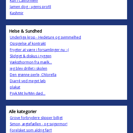
Kun i Californien!
Jamen dog - ugens profil
Kashmir
Helse & Sundhed
Underlige krop - Hedeture og svimmelhed
Opsigelse af kontrakt
Frygter at være i forsamlinger nu :-(
Slidgigt & diskus i ryggen
Væksthormon fra mælk...
jeg blev drillet i skolen
Den grønne perle, Chlorella
Diarré ved meget løb
plakat
Psyk.Mit liv/Min død...
Alle kategorier
Grove forbrydere slipper billigt
Simon, ægtefællen - og svigermor!
Forelsket som aldrig før!!