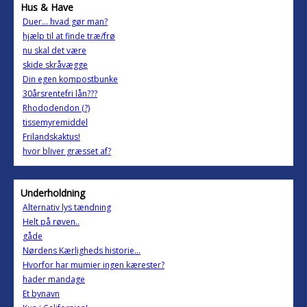
Hus & Have
Duer... hvad gør man?
hjælp til at finde træ/frø
nu skal det være
skide skråvægge
Din egen kompostbunke
30årsrentefri lån???
Rhododendon (?)
tissemyremiddel
Frilandskaktus!
hvor bliver græsset af?
Underholdning
Alternativ lys tændning
Helt på røven..
gåde
Nørdens Kærligheds historie...
Hvorfor har mumier ingen kærester?
hader mandage
Et bynavn