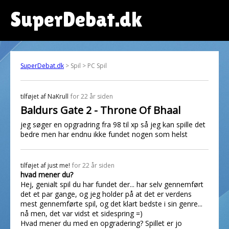
SuperDebat.dk
SuperDebat.dk
> Spil > PC Spil
tilføjet af
NaKrull
for 22 år siden
Baldurs Gate 2 - Throne Of Bhaal
jeg søger en opgradring fra 98 til xp så jeg kan spille det
bedre men har endnu ikke fundet nogen som helst
tilføjet af
just me!
for 22 år siden
hvad mener du?
Hej, genialt spil du har fundet der... har selv gennemført
det et par gange, og jeg holder på at det er verdens
mest gennemførte spil, og det klart bedste i sin genre...
nå men, det var vidst et sidespring =)
Hvad mener du med en opgradering? Spillet er jo