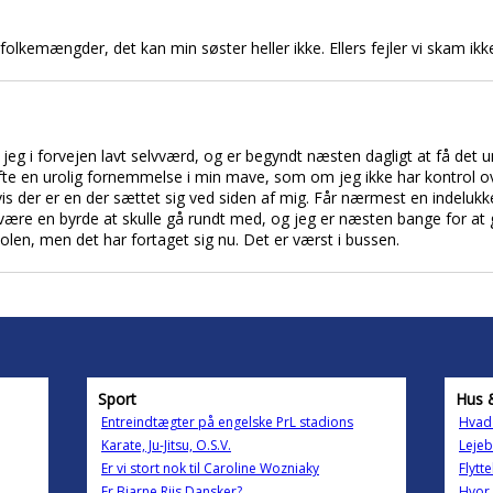
 folkemængder, det kan min søster heller ikke. Ellers fejler vi skam ik
jeg i forvejen lavt selvværd, og er begyndt næsten dagligt at få det 
 ofte en urolig fornemmelse i min mave, som om jeg ikke har kontrol 
 hvis der er en der sættet sig ved siden af mig. Får nærmest en indel
re en byrde at skulle gå rundt med, og jeg er næsten bange for at g
olen, men det har fortaget sig nu. Det er værst i bussen.
Sport
Hus 
Entreindtægter på engelske PrL stadions
Hvad 
Karate, Ju-Jitsu, O.S.V.
Lejeb
Er vi stort nok til Caroline Wozniaky
Flytt
Er Bjarne Riis Dansker?
Hvor 