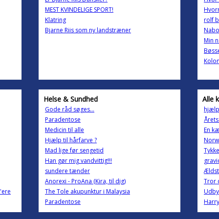
MEST KVINDELIGE SPORT!
Hvorn
Klatring
rolf 
Bjarne Riis som ny landstræner
Nabo 
Min n
Bøss
Kolon
Helse & Sundhed
Alle 
Gode råd søges...
hjælp
Paradentose
Årets
Medicin til alle
En kæ
Hjælp til hårfarve ?
Norwi
Mad lige før sengetid
Tykke
Han gør mig vandvittig!!!
gravi
sundere tænder
Ældst
Anorexi - ProAna (Kira, til dig)
Tror 
'ere
The Tole akupunktur i Malaysia
Udbyt
Paradentose
Harry