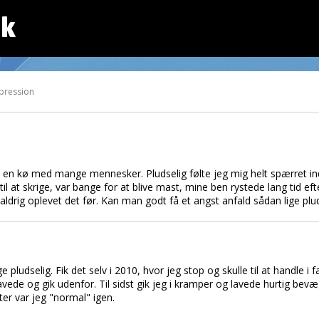
dk
pression
g i en kø med mange mennesker. Pludselig følte jeg mig helt spærret in
 til at skrige, var bange for at blive mast, mine ben rystede lang tid 
ldrig oplevet det før. Kan man godt få et angst anfald sådan lige plu
 pludselig. Fik det selv i 2010, hvor jeg stop og skulle til at handle i 
vede og gik udenfor. Til sidst gik jeg i kramper og lavede hurtig bevæ
er var jeg "normal" igen.