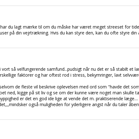
.. har du lagt mærke til om du måske har været meget streeset for tide
ser på din vejrtrækning. Hvis du kan styre den, kan du ofte styre din a
vort så velfungerende samfund...pudsigt når nu det er så stabilt et lan
kellige faktorer og har oftest rod i stress, bekymringer, lavt selvvær
gt, selvom de fleste vil beskrive oplevelsen med ord som "havde det som
et ned, kigge på sit liv og se om der kunne være noget man skulle tag
 hyppighed er det en god ide lige at vende det m. praktiserende læge....
 det,,,mindsker også muligheden for yderligere angst når du taler åbe