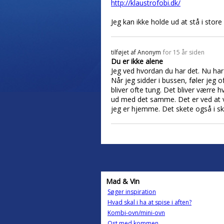
http://klaustrofobi.dk/
Jeg kan ikke holde ud at stå i store
tilføjet af
Anonym
for 15 år siden
Du er ikke alene
Jeg ved hvordan du har det. Nu har 
Når jeg sidder i bussen, føler jeg
bliver ofte tung. Det bliver værre
ud med det samme. Det er ved at væ
jeg er hjemme. Det skete også i sk
Mad & Vin
Søger inspiration
Hvad skal i ha at spise i aften?
Kombi-ovn/mini-ovn
Ost med kommen