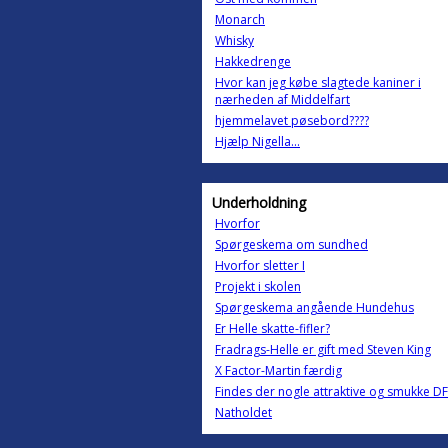
Monarch
Whisky
Hakkedrenge
Hvor kan jeg købe slagtede kaniner i
nærheden af Middelfart
hjemmelavet pøsebord????
Hjælp Nigella...
Underholdning
Hvorfor
Spørgeskema om sundhed
Hvorfor sletter I
Projekt i skolen
Spørgeskema angående Hundehus
Er Helle skatte-fifler?
Fradrags-Helle er gift med Steven King
X Factor-Martin færdig
Findes der nogle attraktive og smukke DF
Natholdet