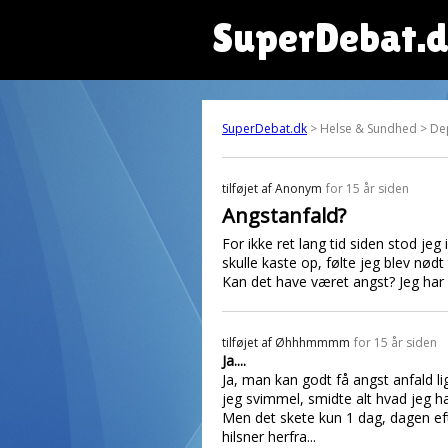
SuperDebat.
SuperDebat.dk
> Helse & Sundhed > De
tilføjet af
Anonym
for 15 år siden
Angstanfald?
For ikke ret lang tid siden stod je
skulle kaste op, følte jeg blev nødt
Kan det have været angst? Jeg har a
tilføjet af
Øhhhmmmm
for 15 år siden
Ja....
Ja, man kan godt få angst anfald lige
jeg svimmel, smidte alt hvad jeg ha
Men det skete kun 1 dag, dagen eft
hilsner herfra...