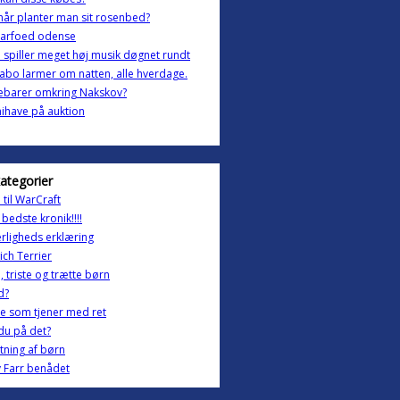
år planter man sit rosenbed?
barfoed odense
spiller meget høj musik døgnet rundt
abo larmer om natten, alle hverdage.
ebarer omkring Nakskov?
ihave på auktion
kategorier
 til WarCraft
 bedste kronik!!!!
rligheds erklæring
ch Terrier
, triste og trætte børn
d?
e som tjener med ret
du på det?
ning af børn
 Farr benådet