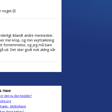
ke noget.😉
underligt iblandt andre mennesker.
over min krop, og min vejrtrækning
ukket fornemmelse, og jeg må bare
å ud. Det sker godt nok aldrig når
& Have
er det nu den hedder?
olig.org
ehjælp - Midtjylland
kan disse købes?