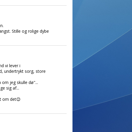
n.
ngst. Stille og rolige dybe
d vi lever i
d, undertrykt sorg, store
 om jeg skulle dø"...
e sig af...
nt om det😉