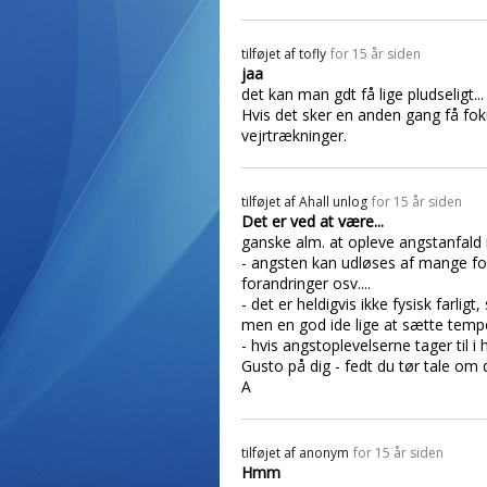
tilføjet af
tofly
for 15 år siden
jaa
det kan man gdt få lige pludseligt.
Hvis det sker en anden gang få foku
vejrtrækninger.
tilføjet af
Ahall unlog
for 15 år siden
Det er ved at være...
ganske alm. at opleve angstanfald i 
- angsten kan udløses af mange fors
forandringer osv....
- det er heldigvis ikke fysisk farli
men en god ide lige at sætte tempo
- hvis angstoplevelserne tager til i
Gusto på dig - fedt du tør tale om
A
tilføjet af
anonym
for 15 år siden
Hmm