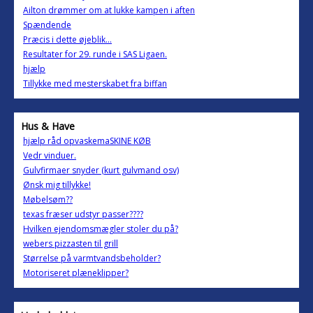
Ailton drømmer om at lukke kampen i aften
Spændende
Præcis i dette øjeblik...
Resultater for 29. runde i SAS Ligaen.
hjælp
Tillykke med mesterskabet fra biffan
Hus & Have
hjælp råd opvaskemaSKINE KØB
Vedr vinduer.
Gulvfirmaer snyder (kurt gulvmand osv)
Ønsk mig tillykke!
Møbelsøm??
texas fræser udstyr passer????
Hvilken ejendomsmægler stoler du på?
webers pizzasten til grill
Størrelse på varmtvandsbeholder?
Motoriseret plæneklipper?