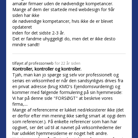
amatør firmaer uden de nødvendige kompetancer.
Mange af dem der startede med webdesign for 9år
siden har ikke
de nødvendige kompetancer, hvis ikke de er blevet
opdateret
inden for det sidste 2-3 år.
Det er fandme uhyggeligt do, men det er ikke desto
mindre sandt!
tilføjet af
professorweb
for 22 år siden
Kontroller, kontroller og kontroller.
Tjah, man kan jo spørge sig selv vor professionelt og
seriøs en virksomhed er når den sandsynligvis drives fra
en privat adresse (brug KMD's Ejendomsvurdering) og
kommer med følgende formulering på sin hjemmeside:
Vi har på denne side "FORSØGT" at beskrive vores
firma,....
Mange af referencerne er lukket ned/eksisterer ikke (det
er derfor efter min mening ikke særlig smart at opgi dem
som referencer.). På enkelte referencer som han har
opgivet, ser det ud til at navnet på virksomhederne der
har udviklet hjemmesiderne er noget helt andre.