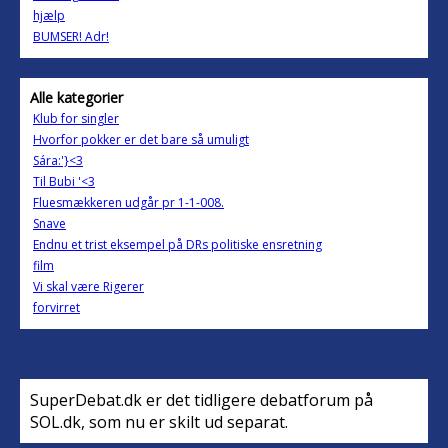
hjælp
BUMSER! Adr!
Alle kategorier
Klub for singler
Hvorfor pokker er det bare så umuligt
Sára:'}<3
Til Bubi '<3
Fluesmækkeren udgår pr 1-1-008.
Snave
Endnu et trist eksempel på DRs politiske ensretning
film
Vi skal være Rigerer
forvirret
SuperDebat.dk er det tidligere debatforum på
SOL.dk, som nu er skilt ud separat.