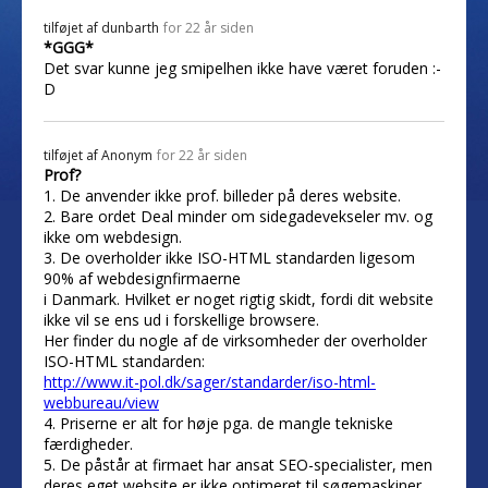
tilføjet af
dunbarth
for 22 år siden
*GGG*
Det svar kunne jeg smipelhen ikke have været foruden :-
D
tilføjet af
Anonym
for 22 år siden
Prof?
1. De anvender ikke prof. billeder på deres website.
2. Bare ordet Deal minder om sidegadevekseler mv. og
ikke om webdesign.
3. De overholder ikke ISO-HTML standarden ligesom
90% af webdesignfirmaerne
i Danmark. Hvilket er noget rigtig skidt, fordi dit website
ikke vil se ens ud i forskellige browsere.
Her finder du nogle af de virksomheder der overholder
ISO-HTML standarden:
http://www.it-pol.dk/sager/standarder/iso-html-
webbureau/view
4. Priserne er alt for høje pga. de mangle tekniske
færdigheder.
5. De påstår at firmaet har ansat SEO-specialister, men
deres eget website er ikke optimeret til søgemaskiner.