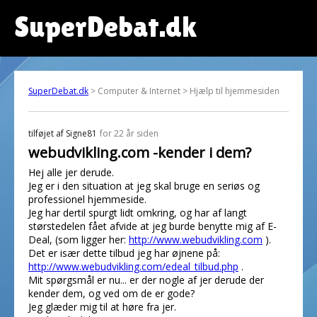
SuperDebat.dk
SuperDebat.dk
> Computer & Internet > Hjælp til hjemmesiden
tilføjet af
Signe81
for 22 år siden
webudvikling.com -kender i dem?
Hej alle jer derude.
Jeg er i den situation at jeg skal bruge en seriøs og
professionel hjemmeside.
Jeg har dertil spurgt lidt omkring, og har af langt
størstedelen fået afvide at jeg burde benytte mig af E-
Deal, (som ligger her:
http://www.webudvikling.com
).
Det er især dette tilbud jeg har øjnene på:
http://www.webudvikling.com/edeal_tilbud.php
.
Mit spørgsmål er nu... er der nogle af jer derude der
kender dem, og ved om de er gode?
Jeg glæder mig til at høre fra jer.