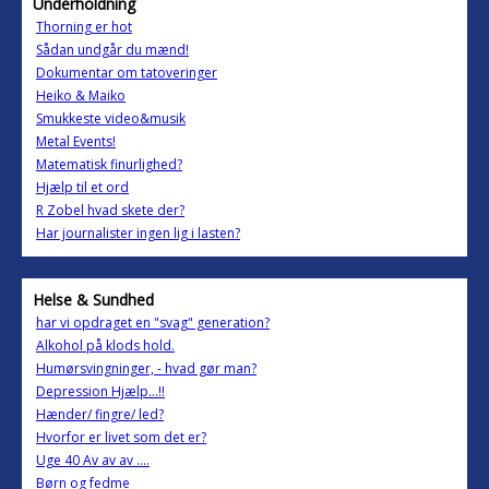
Underholdning
Thorning er hot
Sådan undgår du mænd!
Dokumentar om tatoveringer
Heiko & Maiko
Smukkeste video&musik
Metal Events!
Matematisk finurlighed?
Hjælp til et ord
R Zobel hvad skete der?
Har journalister ingen lig i lasten?
Helse & Sundhed
har vi opdraget en "svag" generation?
Alkohol på klods hold.
Humørsvingninger, - hvad gør man?
Depression Hjælp...!!
Hænder/ fingre/ led?
Hvorfor er livet som det er?
Uge 40 Av av av ....
Børn og fedme