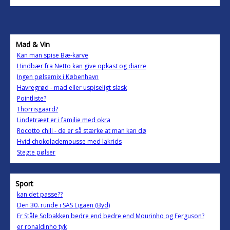
Mad & Vin
Kan man spise Bæ-karve
Hindbær fra Netto kan give opkast og diarre
Ingen pølsemix i København
Havregrød - mad eller uspiseligt slask
Pointliste?
Thorrisgaard?
Lindetræet er i familie med okra
Rocotto chili - de er så stærke at man kan dø
Hvid chokolademousse med lakrids
Stegte pølser
Sport
kan det passe??
Den 30. runde i SAS Ligaen (Byd)
Er Ståle Solbakken bedre end bedre end Mourinho og Ferguson?
er ronaldinho tyk