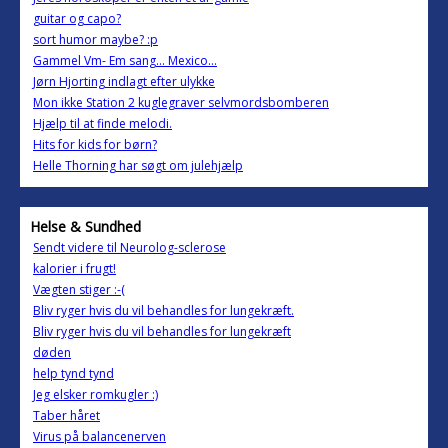
guitar og capo?
sort humor maybe? :p
Gammel Vm- Em sang... Mexico...
Jørn Hjorting indlagt efter ulykke
Mon ikke Station 2 kuglegraver selvmordsbomberen
Hjælp til at finde melodi.
Hits for kids for børn?
Helle Thorning har søgt om julehjælp
Helse & Sundhed
Sendt videre til Neurolog-sclerose
kalorier i frugt!
Vægten stiger :-(
Bliv ryger hvis du vil behandles for lungekræft.
Bliv ryger hvis du vil behandles for lungekræft
døden
help tynd tynd
Jeg elsker romkugler :)
Taber håret
Virus på balancenerven