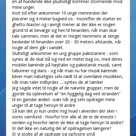
en af hundende ikke pludseligt kommer stormende mod
mine unger.
Kort tid efter ankommer 10 unge mennesker der
placerer sig 4 meter bagved os - hvorefter de starter en
ghetto-blaster og i øvrigt mener at der ikke er nogen
grund til at bevæge sig hen til hinanden, når man skal
tale sammen, men at det er meget nemmere at skrige
beskeder til hinanden over 20 - 30 meters afstande, når
nogle af dem går i vandet.
Slutteligt ankommer en ung gruppe pakistanere - som
synes at de skal slå sig ned en meter bag os, med deres
mobiler kørende på højttaler og pakistansk musik, samt
taburiner og dans - og når man nu har musik kørende
bliver man naturligvis selv nødt til at overdøve musikken,
når man taler indbyrdes .....syntes de at tænke!
Jeg sagde intet til nogle af de nævnte grupper, men de
gjorde da oplevelsen af "en hyggelig dag ved stranden"
til en ganske anden -især når jeg selv opdrager mine
unger til at tage hensyn til andre
Så kan det jo kun undre mig hvad i alverden der sker i
vores samfund - hvorfor tror alle at de er de eneste i
verden og hvorfor lærer de ikke at tage hensyn til andre?
Er det ikke en naturlig del af opdragelsen længere?
Er vi stolte af at opdrage og opfostre små