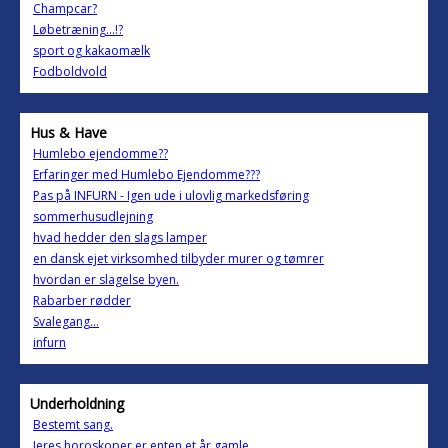
Champcar?
Løbetræning...!?
sport og kakaomælk
Fodboldvold
Hus & Have
Humlebo ejendomme??
Erfaringer med Humlebo Ejendomme???
Pas på INFURN - Igen ude i ulovlig markedsføring
sommerhusudlejning
hvad hedder den slags lamper
en dansk ejet virksomhed tilbyder murer og tømrer
hvordan er slagelse byen.
Rabarber rødder
Svalegang...
infurn
Underholdning
Bestemt sang.
Jeres horoskoper er enten et år gamle