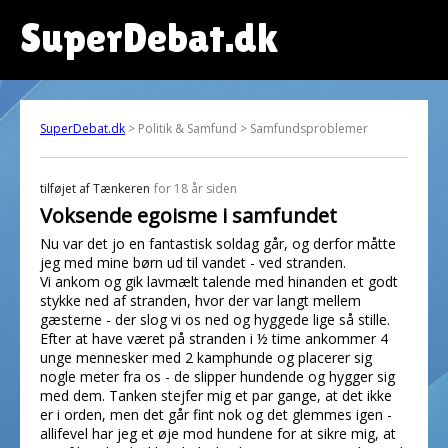
SuperDebat.dk
SuperDebat.dk
> Politik & Samfund > Samfundsproblemer
tilføjet af
Tænkeren
for 18 år siden
Voksende egoisme i samfundet
Nu var det jo en fantastisk soldag går, og derfor måtte
jeg med mine børn ud til vandet - ved stranden.
Vi ankom og gik lavmælt talende med hinanden et godt
stykke ned af stranden, hvor der var langt mellem
gæsterne - der slog vi os ned og hyggede lige så stille.
Efter at have været på stranden i ½ time ankommer 4
unge mennesker med 2 kamphunde og placerer sig
nogle meter fra os - de slipper hundende og hygger sig
med dem. Tanken stejfer mig et par gange, at det ikke
er i orden, men det går fint nok og det glemmes igen -
allifevel har jeg et øje mod hundene for at sikre mig, at