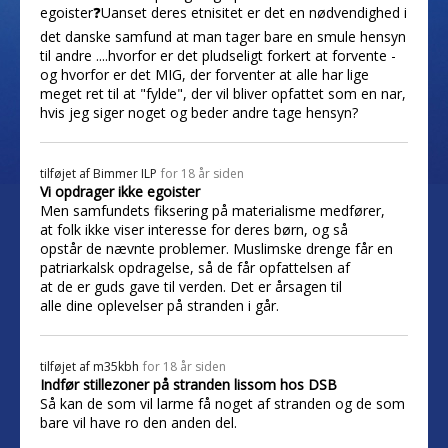
egoister❓Uanset deres etnisitet er det en nødvendighed i
det danske samfund at man tager bare en smule hensyn
til andre ....hvorfor er det pludseligt forkert at forvente -
og hvorfor er det MIG, der forventer at alle har lige
meget ret til at "fylde", der vil bliver opfattet som en nar,
hvis jeg siger noget og beder andre tage hensyn?
tilføjet af
Bimmer ILP
for 18 år siden
Vi opdrager ikke egoister
Men samfundets fiksering på materialisme medfører,
at folk ikke viser interesse for deres børn, og så
opstår de nævnte problemer. Muslimske drenge får en
patriarkalsk opdragelse, så de får opfattelsen af
at de er guds gave til verden. Det er årsagen til
alle dine oplevelser på stranden i går.
tilføjet af
m35kbh
for 18 år siden
Indfør stillezoner på stranden lissom hos DSB
Så kan de som vil larme få noget af stranden og de som
bare vil have ro den anden del.