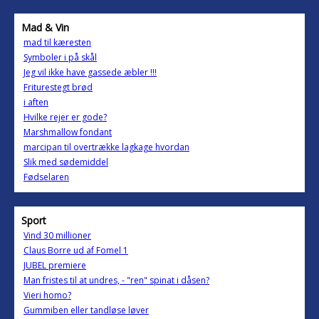
Mad & Vin
mad til kæresten
Symboler i på skål
Jeg vil ikke have gassede æbler !!!
Friturestegt brød
i aften
Hvilke rejer er gode?
Marshmallow fondant
marcipan til overtrække lagkage hvordan
Slik med sødemiddel
Fødselaren
Sport
Vind 30 millioner
Claus Borre ud af Fomel 1
JUBEL premiere
Man fristes til at undres, - "ren" spinat i dåsen?
Vieri homo?
Gummiben eller tandløse løver