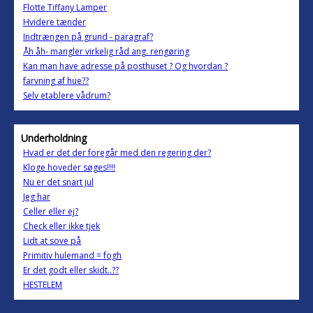
Flotte Tiffany Lamper
Hvidere tænder
Indtrængen på grund - paragraf?
Åh åh- mangler virkelig råd ang. rengøring
Kan man have adresse på posthuset ? Og hvordan ?
farvning af hue??
Selv etablere vådrum?
Underholdning
Hvad er det der foregår med den regering der?
Kloge hoveder søges!!!!
Nu er det snart jul
Jeg har
Celler eller ej?
Check eller ikke tjek
Lidt at sove på
Primitiv hulemand = fogh
Er det godt eller skidt..??
HESTELEM