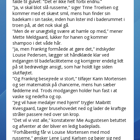
falde til gulvet: ”Det er ikke helt forbi endnu.”
”Ja, vi skal blot slå russerne,” siger Trine Troelsen og
kommer med et skævt smil, mens hun finder sin
badekam i sin taske, inden hun lister ind i baderummet i
troen på, at det nok skal gå.
”Men de er unægtelig svære at hamle op med,” mener
Mette Meldgaard, lukker for hanen og kommer
shampoo i det våde hår.
”Ja, men Frankrig formåede at gøre det,” indskyder
Louise Pedersen, lægger sit håndklæde klar ved
indgangen til badefaciliteterne og korrigerer endelig lidt
på sit bedrøvelige ansigt, som har holdt lige siden
slutfløjtet.
”Og Frankrig besejrede vi stort,” tilføjer Karin Mortensen
og ser matematisk på chancerne, mens hun sæber
fødderne ind. Trods modgangen holder hun fast i at
vaske sig nedefra og op.
”Jeg vil have medaljer med hjem!” trygler Maibritt
Kviesgaard, tager brusehovedet ned og lader de kraftige
stråler passere ned over sin krop.
”Det vil vi vist alle,” konstaterer Mie Augustesen betuttet
og afventer at der bliver en ledig badeplads.
”Forhåbentlig får vi Louise Mortensen med mod
russerne,” ønsker Lene Lund Karlsen og bøjer sig ned