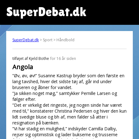
SuperDebat.dk
SuperDebat.dk
> Sport > Håndbold
tilføjet af
Kjeld Bothe
for 16 år siden
Angola
”Øv, øv, øv!” Susanne Kastrup bryder som den første en
lang tavshed, hiver det sidste tøj af, går ind under
bruseren og åbner for vandet.
”Ja sikken noget møg,” samtykker Pernille Larsen og
følger efter.
”Det er virkelig det ringeste, jeg nogen sinde har været
med til,” konstaterer Christina Pedersen og hiver den kun
lidt svedige bluse og bh af, men falder så atter i
resignation på bænken.
”Vi har stadig en mulighed,” indskyder Camilla Dalby,
rejser sig optimistisk og lader bukserne og trusserne