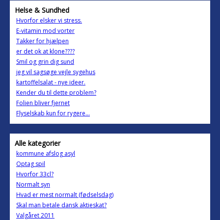
Helse & Sundhed
Hvorfor elsker vi stress.
E-vitamin mod vorter
Takker for hjælpen
er det ok at klone????
Smil og grin dig sund
jeg vil sagsøge vejle sygehus
kartoffelsalat - nye ideer.
Kender du til dette problem?
Folien bliver fjernet
Flyselskab kun for rygere...
Alle kategorier
kommune afslog asyl
Optag spil
Hvorfor 33cl?
Normalt syn
Hvad er mest normalt (fødselsdag)
Skal man betale dansk aktieskat?
Valgåret 2011