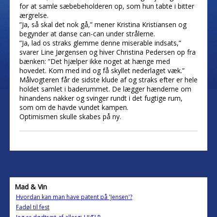
for at samle sæbebeholderen op, som hun tabte i bitter
ærgrelse.
”Ja, så skal det nok gå,” mener Kristina Kristiansen og
begynder at danse can-can under strålerne.
”Ja, lad os straks glemme denne miserable indsats,”
svarer Line Jørgensen og hiver Christina Pedersen op fra
bænken: ”Det hjælper ikke noget at hænge med
hovedet. Kom med ind og få skyllet nederlaget væk.”
Målvogteren får de sidste klude af og straks efter er hele
holdet samlet i baderummet. De lægger hænderne om
hinandens nakker og svinger rundt i det fugtige rum,
som om de havde vundet kampen.
Optimismen skulle skabes på ny.
Mad & Vin
Hvordan kan man have patent på 'Jensen'?
Fadøl til fest