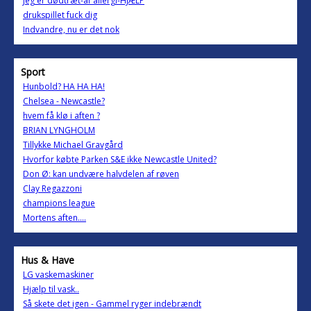
Jeg er dødtræt-af allergi-HJÆLP
drukspillet fuck dig
Indvandre, nu er det nok
Sport
Hunbold? HA HA HA!
Chelsea - Newcastle?
hvem få klø i aften ?
BRIAN LYNGHOLM
Tillykke Michael Gravgård
Hvorfor købte Parken S&E ikke Newcastle United?
Don Ø: kan undvære halvdelen af røven
Clay Regazzoni
champions league
Mortens aften....
Hus & Have
LG vaskemaskiner
Hjælp til vask..
Så skete det igen - Gammel ryger indebrændt