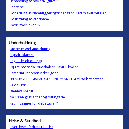
Behandling af høvlede gulve.?
Fontæne
Udbedring af klamhugger "gør det selv". Hvem skal betale?
Udskiftning af vandhane
Hvor, hvor, hvor???
Underholdning
Die neue Weltanordnung
signalreklamer
Løgnedetektor... ;-)))
Skjulte racistiske budskaber i SWIFT-koder
Santorini knappen virker godt
BÆNNYS PROGRAMERKLÆRING/MANIFEST til solbetjentene
Se og Hør
Bænnys MANIFEST
Ny 100% gratis chat og datingside
Retningslinier for debattører?
Helse & Sundhed
Overdose Efedrin/Ephedra