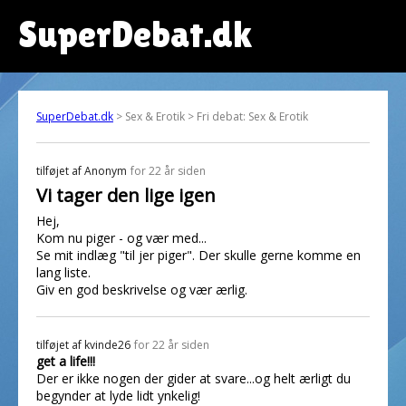
SuperDebat.dk
SuperDebat.dk
> Sex & Erotik > Fri debat: Sex & Erotik
tilføjet af
Anonym
for 22 år siden
Vi tager den lige igen
Hej,
Kom nu piger - og vær med...
Se mit indlæg "til jer piger". Der skulle gerne komme en
lang liste.
Giv en god beskrivelse og vær ærlig.
tilføjet af
kvinde26
for 22 år siden
get a life!!!
Der er ikke nogen der gider at svare...og helt ærligt du
begynder at lyde lidt ynkelig!