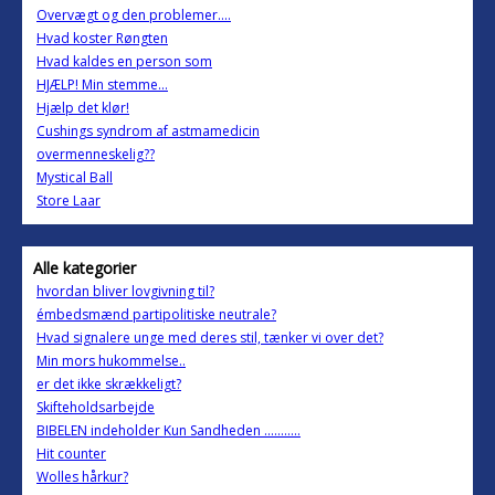
Overvægt og den problemer....
Hvad koster Røngten
Hvad kaldes en person som
HJÆLP! Min stemme...
Hjælp det klør!
Cushings syndrom af astmamedicin
overmenneskelig??
Mystical Ball
Store Laar
Alle kategorier
hvordan bliver lovgivning til?
émbedsmænd partipolitiske neutrale?
Hvad signalere unge med deres stil, tænker vi over det?
Min mors hukommelse..
er det ikke skrækkeligt?
Skifteholdsarbejde
BIBELEN indeholder Kun Sandheden ...........
Hit counter
Wolles hårkur?