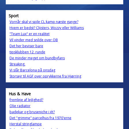
Sport
Vornår skal vi spile CL kamp næste gange?
Hvem er bedst? Clijsters, Wozzy eller Williams
"Team Lux" er en realitet
Vil vinder med snilde over OB
Det her beviser bare
tipsklubben 12. runde
De minder meget om bundbyfans
Streaking.
Vi slår Barcelona på onsdag
Storsejr til AGF over oprykkerne fra Hjørring
Hus & Have
fremleje af lejlighed?
Olie radiator
badekar og bruseniche i ét?
Det "grimme" parcelhus fra 1970'erne
Herstal stringlampe