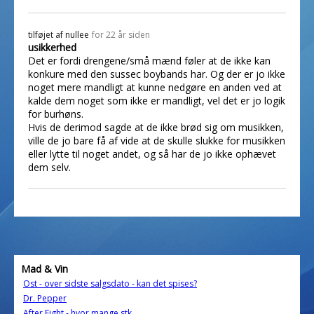
tilføjet af
nullee
for 22 år siden
usikkerhed
Det er fordi drengene/små mænd føler at de ikke kan
konkure med den sussec boybands har. Og der er jo ikke
noget mere mandligt at kunne nedgøre en anden ved at
kalde dem noget som ikke er mandligt, vel det er jo logik
for burhøns.
Hvis de derimod sagde at de ikke brød sig om musikken,
ville de jo bare få af vide at de skulle slukke for musikken
eller lytte til noget andet, og så har de jo ikke ophævet
dem selv.
Mad & Vin
Ost - over sidste salgsdato - kan det spises?
Dr. Pepper
After Eight - hvor mange stk.