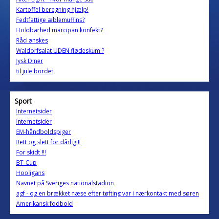
Kartoffel beregning hjælp!
Fedtfattige æblemuffins?
Holdbarhed marcipan konfekt?
Råd ønskes
Waldorfsalat UDEN flødeskum ?
Jysk Diner
til jule bordet
Sport
Internetsider
Internetsider
EM-håndboldspiger
Rett og slett for dårlig!!!
For skidt !!!
BT-Cup
Hooligans
Navnet på Sveriges nationalstadion
agf - og en brækket næse efter tøfting var i nærkontakt med søren
Amerikansk fodbold