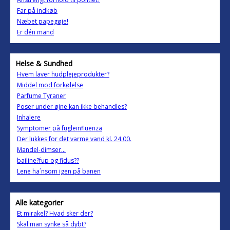
Far på indkøb
Næbet papegøje!
Er dén mand
Helse & Sundhed
Hvem laver hudplejeprodukter?
Middel mod forkølelse
Parfume Tyraner
Poser under øjne kan ikke behandles?
Inhalere
Symptomer på fugleinfluenza
Der lukkes for det varme vand kl. 24.00.
Mandel-dimser...
bailine?fup og fidus??
Lene ha´nsom igen på banen
Alle kategorier
Et mirakel? Hvad sker der?
Skal man synke så dybt?