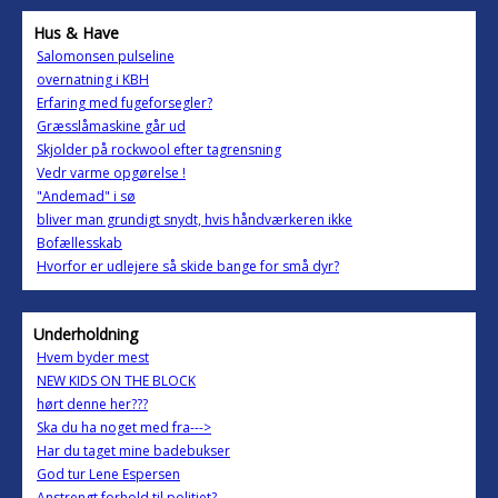
Hus & Have
Salomonsen pulseline
overnatning i KBH
Erfaring med fugeforsegler?
Græsslåmaskine går ud
Skjolder på rockwool efter tagrensning
Vedr varme opgørelse !
"Andemad" i sø
bliver man grundigt snydt, hvis håndværkeren ikke
Bofællesskab
Hvorfor er udlejere så skide bange for små dyr?
Underholdning
Hvem byder mest
NEW KIDS ON THE BLOCK
hørt denne her???
Ska du ha noget med fra--->
Har du taget mine badebukser
God tur Lene Espersen
Anstrengt forhold til politiet?