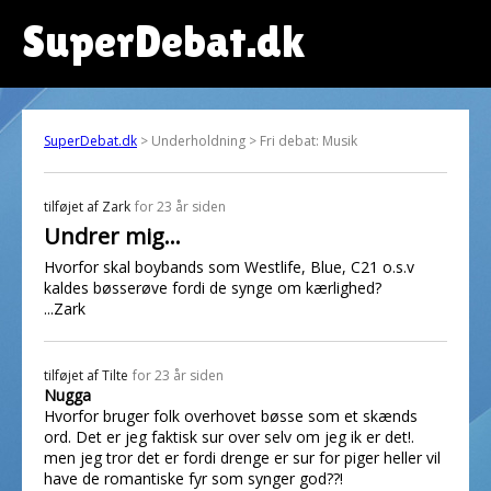
SuperDebat.dk
SuperDebat.dk
> Underholdning > Fri debat: Musik
tilføjet af
Zark
for 23 år siden
Undrer mig...
Hvorfor skal boybands som Westlife, Blue, C21 o.s.v
kaldes bøsserøve fordi de synge om kærlighed?
...Zark
tilføjet af
Tilte
for 23 år siden
Nugga
Hvorfor bruger folk overhovet bøsse som et skænds
ord. Det er jeg faktisk sur over selv om jeg ik er det!.
men jeg tror det er fordi drenge er sur for piger heller vil
have de romantiske fyr som synger god??!