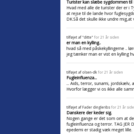
Turister kan slæbe sygdommen til
Hvad med alle de turister der er i
at rejse til de lande hvor fugles
DK.Så det skulle ikke undre mig,at 
tilføjet af
"ditte"
for 21 år siden
er man en kylling..
hvad så med påskekyllingerne .. lør
jeg tænker man er vist en kylling hv
tilføjet af
olsen-dk
for 21 år siden
Fugleinfluenza...
... Aids, terror, sunami, jordskælv, a
Hvorfor lægger vi os ikke alle sa
tilføjet af
Fader dingleribs
for 21 år sid
Danskere der keder sig.
Nogen gange er det som om at der ik
fugleinfluenza og terror. TAG JE
epedemi er stadig væk meget lille.