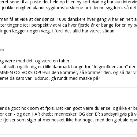
ret sene til at puste det hele op til en ny sort død og har kun intervi
o ikke enighed blandt sygdomsforskerne om denne sygdom, så det 
man få at vide at der dør ca. 1000 danskere hver gang vi har en helt 
ter tingene idt i perspektiv at vi ca hver fjerde år er bange for en ny 
 ingen lægger nogen vægt i fordi det altid har været sådan.
den
d dog være med det, og være en taber..
af sult, og lille dig er i lille danmark bange for "fulgeinfluenzaen" d
AMMEN OG VOKS OP! Hvis den kommer, så kommer den, og så dør vi? Hv
nerne da sars var i udbrud, gå rundt med maske på?
yder da godt nok som et fjols. Det kan godt være du er sej og ikke er b
or den - og den HAR dræbt mennesker. OG den ER sandsynligvis på ve
de fjolser som siger at mennesket ikke har noget med den globale op