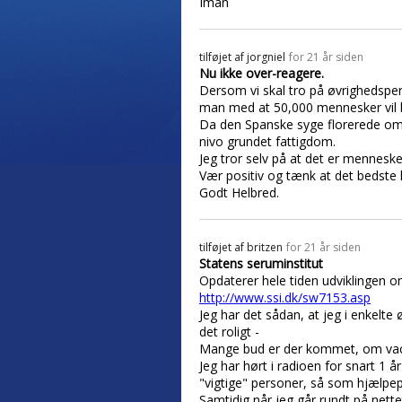
Iman
tilføjet af
jorgniel
for 21 år siden
Nu ikke over-reagere.
Dersom vi skal tro på øvrighedspers
man med at 50,000 mennesker vil
Da den Spanske syge florerede om
nivo grundet fattigdom.
Jeg tror selv på at det er menneske
Vær positiv og tænk at det bedste 
Godt Helbred.
tilføjet af
britzen
for 21 år siden
Statens seruminstitut
Opdaterer hele tiden udviklingen o
http://www.ssi.dk/sw7153.asp
Jeg har det sådan, at jeg i enkelt
det roligt -
Mange bud er der kommet, om vac
Jeg har hørt i radioen for snart 1 
"vigtige" personer, så som hjælpep
Samtidig når jeg går rundt på nett