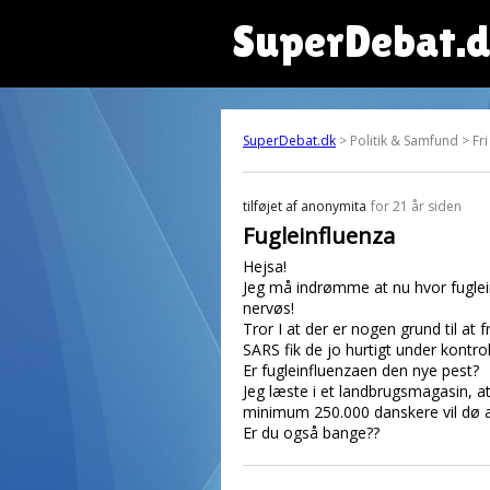
SuperDebat.
SuperDebat.dk
> Politik & Samfund > Fri
tilføjet af
anonymita
for 21 år siden
Fugleinfluenza
Hejsa!
Jeg må indrømme at nu hvor fuglein
nervøs!
Tror I at der er nogen grund til at
SARS fik de jo hurtigt under kontrol
Er fugleinfluenzaen den nye pest?
Jeg læste i et landbrugsmagasin, 
minimum 250.000 danskere vil dø af d
Er du også bange??