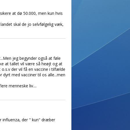
isikere at dø 50.000, men kun hvis
landet skal de jo selvfølgelig væk,
...Men jeg begynder også at føle
 at tallet vil være så heøjt og at
.s.v der vil få en vaccine i tilfælde
 dyrt med vacciner til os alle...men
ere menneske liv....
 influenza, der " kun" dræber