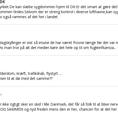
 DK
 Tyrkiet.De kan slæbe sygdommen hjem til DK.Er det smart at gøre det?
ygdommen findes.Selvom der er streng kontrol i diverse lufthavne,k
vi også rammes af det her i landet.
dagskyllinger er vist så imune de har været frosne længe før der var n
is man tror på alt det medier køre det hele op til om fugleinfluenza...
lderdom, kræft, trafikdrab, flystyrt ....
mmen til at dø med det samme??
en
ke rigtigt sker en skid I lille Danmark, det får så folk til at blive n
R DOG SAMMEN og nyd freden mens den er her, chancen for at det he