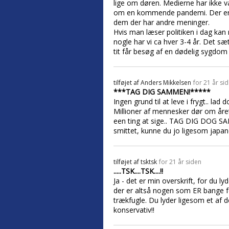
lige om døren. Medierne har ikke væ
om en kommende pandemi. Der er j
dem der har andre meninger.
Hvis man læser politiken i dag kan 
nogle har vi ca hver 3-4 år. Det sæt
tit får besøg af en dødelig sygdom
tilføjet af
Anders Mikkelsen
for 21 år si
***TAG DIG SAMMEN!*****
Ingen grund til at leve i frygt.. la
Millioner af mennesker dør om året 
een ting at sige.. TAG DIG DOG S
smittet, kunne du jo ligesom japa
tilføjet af
tsktsk
for 21 år siden
.....TSK....TSK....!!
Ja - det er min overskrift, for du l
der er altså nogen som ER bange f
trækfugle. Du lyder ligesom et af 
konservativ!!