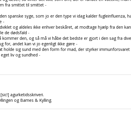
 fra smittet til smittet -
en spanske syge, som jo er den type vi idag kalder fugleinfluenza, ha
e -
iklet og aldeles ikke enhver beskåret, at modtage hjælp fra den kan
le de dødsfald -
mmer den, og så må vi håbe det bedste er gjort i den sag fra diver
g for, andet kan vi jo egenligt ikke gøre -
 at holde sig sund med den form for mad, der styrker immunforsvaret e
 eget liv og sundhed -
sic!] agurketidsskriveri.
yllingen og Bames & Kylling.