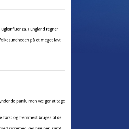
Fugleinfluenza. I England regner
folkesundheden på et meget lavt
egyndende panik, men vælger at tage
de først og fremmest bruges til de
n med sikkerhed ved hjælper, samt