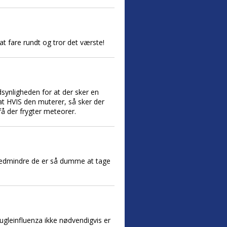
at fare rundt og tror det værste!
dsynligheden for at der sker en
 at HVIS den muterer, så sker der
få der frygter meteorer.
medmindre de er så dumme at tage
gleinfluenza ikke nødvendigvis er