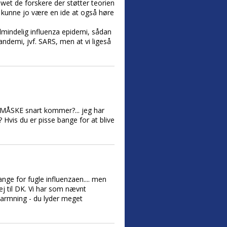
ewet de forskere der støtter teorien
kunne jo være en ide at også høre
almindelig influenza epidemi, sådan
pandemi, jvf. SARS, men at vi ligeså
er MÅSKE snart kommer?... jeg har
is du er pisse bange for at blive
ange for fugle influenzaen.... men
j til DK. Vi har som nævnt
varmning - du lyder meget