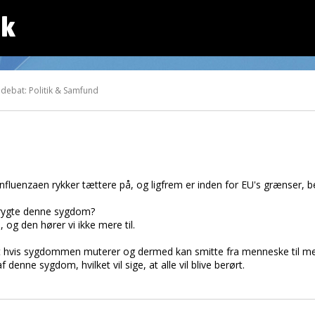
dk
 debat: Politik & Samfund
fluenzaen rykker tættere på, og ligfrem er inden for EU's grænser, b
 frygte denne sygdom?
, og den hører vi ikke mere til.
at hvis sygdommen muterer og dermed kan smitte fra menneske til men
enne sygdom, hvilket vil sige, at alle vil blive berørt.