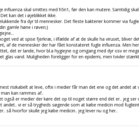
 influenza skal smittes med h5n1, før den kan mutere. Samtidig skal v
et kan det i øjeblikket ikke.
elukkende fra dyr til mennesker. Det fleste bakterier kommer via fugl
 din gamle høne i røven;)
iejne...
oget ved at spise fjerkræ, i ilfælde af at de skulle ha viruset, bliver 
t, af de mennesker der har fået konstateret fugle influenza. Men her
mittet, det er lande, hvor bl.a hygiejne og omgang med dyr osv er meg
et glas vand. Muligheden foreligger for en epidemi, men tvivler stærkt
est risikabelt at leve, ofte i medier får man det ene og det andet at v
t man kan rammes af..
 det også er medier der køre det op til noget større end det er.. jeg se
et andet.. vi er så trygheds søgende som at købe medicin mod fugleinfl
. så hvorfor skulle jeg købe medicin.. jeg lever nu og her..