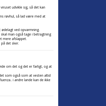
iruset udvikle sig, så det kan
ens røvhul, så lad være med at
det ødelagt ved opvarmning.
 skal man også tage i betragtning
et mere afslappet.
 på det sker.
ide om det og det er farligt, og at
r det som også som at vesten altid
uenza.. i andre lande kan de ikke