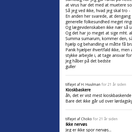
at virus har det med at muetere som
Så jeg ved ikke, hvad jeg skal tro -
En anden her svarede, at dengang d
generelle folkesundhed meget ring
Og lægevidenskaben ikke nær så udv
Og det har jo meget at sige mht. al
Summa sumarum, kommer den, så ko
hjælp og behandling vi måtte få bru
Panik hjælper ihvertfald ikke, men
stykke arbejde i, at tage ansvar for
Jeg håber på det bedste
guller
tilføjet af
H. Huulman
for 21 år siden
Kioskbaskere
åh, det er vist mest kioskbaskende [
Bare det ikke går ud over lørdagsk
tilføjet af
Choko
for 21 år siden
Ikke nervøs
Jeg er ikke spor nervøs...