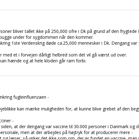
oner bliver tallet ikke på 250,000 ofre i Dk på grund af den frygtede 
 bugge under for sygdommen når den kommer.
kring 1ste Verdenskrig døde ca.25,000 mennesker i Dk. Dengang var 
r med et i forvejen dårligt helbred som det vil gå værst ud over.
kan hænde og at hele kloden går ram forbi.
mkring fugleinfluenzaen -
e øjeblikke kan mærke muligheden for, at kunne blive grebet af den b
ciner -
år siden, at der dengang var vaccine til 30.000 personer i Danmark og 
ersonale, men at der arbejdes på højtryk for at producerer mere -
et og læser, så virker det ikke som om, der er fundet en vaccine, ma