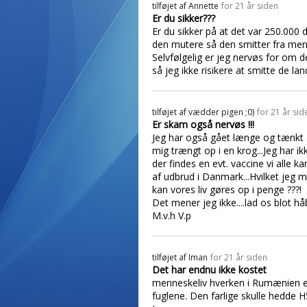
tilføjet af
Annette
for 21 år siden
Er du sikker???
Er du sikker på at det var 250.000 
den mutere så den smitter fra menn
Selvfølgelig er jeg nervøs for om d
så jeg ikke risikere at smitte de 
tilføjet af
vædder pigen ;0)
for 21 år sid
Er skam også nervøs !!!
Jeg har også gået længe og tænkt a
mig trængt op i en krog...Jeg har i
der findes en evt. vaccine vi alle k
af udbrud i Danmark...Hvilket jeg m
kan vores liv gøres op i penge ???!
Det mener jeg ikke....lad os blot 
M.v.h V.p
tilføjet af
Iman
for 21 år siden
Det har endnu ikke kostet
menneskeliv hverken i Rumænien ell
fuglene. Den farlige skulle hedde H