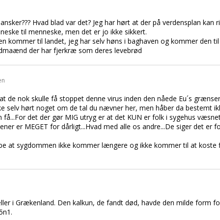
dansker??? Hvad blad var det? Jeg har hørt at der på verdensplan kan r
eske til menneske, men det er jo ikke sikkert.
en kommer til landet, jeg har selv høns i baghaven og kommer den til 
landmaænd der har fjerkræ som deres levebrød
en
t de nok skulle få stoppet denne virus inden den nåede Eu´s grænser
kke selv hørt noget om de tal du nævner her, men håber da bestemt ikke
an få...For det der gør MIG utryg er at det KUN er folk i sygehus væsnet o
ener er MEGET for dårligt...Hvad med alle os andre...De siger det er for
håbe at sygdommen ikke kommer længere og ikke kommer til at koste fl
er i Grækenland. Den kalkun, de fandt død, havde den milde form for
5n1.