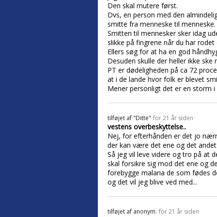
Den skal mutere først.
Dvs, en person med den almindelige
smitte fra menneske til menneske. D
Smitten til mennesker sker idag ud
slikke på fingrene når du har rodet
Ellers søg for at ha en god håndhyg
Desuden skulle der heller ikke ske n
PT er dødeligheden på ca 72 procen
at i de lande hvor folk er blevet s
Mener personligt det er en storm i 
tilføjet af
"Ditte"
for 21 år siden
vestens overbeskyttelse..
Nej, for efterhånden er det jo nærm
der kan være det ene og det ande
Så jeg vil leve videre og tro på at
skal forsikre sig mod det ene og d
forebygge malaria de som fødes der.
og det vil jeg blive ved med...
tilføjet af
anonym.
for 21 år siden