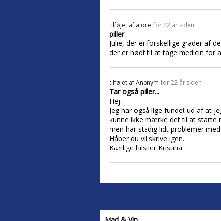
tilføjet af
alone
for 22 år siden
piller
Julie, der er forskellige grader af
der er nødt til at tage medicin for
tilføjet af
Anonym
for 22 år siden
Tar også piller...
Hej.
Jeg har også lige fundet ud af at j
kunne ikke mærke det til at starte 
men har stadig lidt problemer m
Håber du vil skrive igen.
Kærlige hilsner Kristina
Mad & Vin