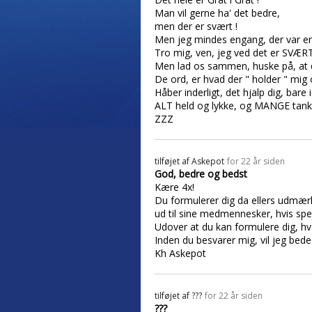
Man vil gerne ha' det bedre,
men der er svært !
Men jeg mindes engang, der var en d
Tro mig, ven, jeg ved det er SVÆRT
Men lad os sammen, huske på, at di
De ord, er hvad der " holder " mig 
Håber inderligt, det hjalp dig, bare 
ALT held og lykke, og MANGE tanker 
ZZZ
tilføjet af
Askepot
for 22 år siden
God, bedre og bedst
Kære 4x!
Du formulerer dig da ellers udmærke
ud til sine medmennesker, hvis spejl
Udover at du kan formulere dig, hv
Inden du besvarer mig, vil jeg bede d
Kh Askepot
tilføjet af
???
for 22 år siden
???