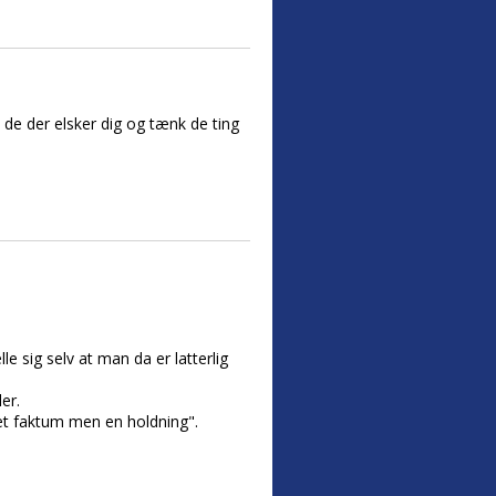
å de der elsker dig og tænk de ting
e sig selv at man da er latterlig
er.
 et faktum men en holdning".