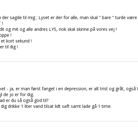
er sagde til mig ; Lyset er der for alle, man skal " bare " turde være 
 !
t og mit og alle andres LYS, nok skal skinne på vores vej !
oppe !
i et kort sekund !
til dig !
t - ja, er man først fanget i en depression, er alt trist og gråt, også
 de jo er for dig.
ad er du så også god til?
ig drikke 1 liter vand tilsat lidt saft samt lade gå 1 time.