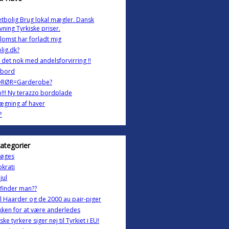
etbolig Brug lokal mægler. Dansk
vning Tyrkiske priser.
lomst har forladt mig
lig.dk?
 det nok med andelsforvirring !!
t-bord
RØR=Garderobe?
!!! Ny terazzo bordplade
ægning af haver
P
kategorier
søges
krati
jul
finder man??
l Haarder og de 2000 au pair-piger
ken for at være anderledes
ske tyrkere siger nej til Tyrkiet i EU!