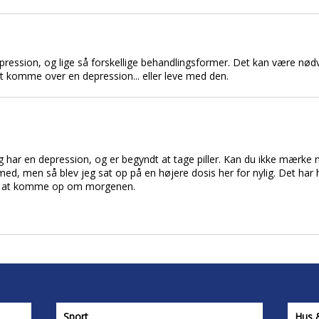
 depression, og lige så forskellige behandlingsformer. Det kan være nød
 at komme over en depression... eller leve med den.
eg har en depression, og er begyndt at tage piller. Kan du ikke mærke no
med, men så blev jeg sat op på en højere dosis her for nylig. Det har h
ed at komme op om morgenen.
Sport
Hus 