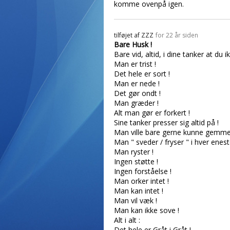
komme ovenpå igen.
tilføjet af
ZZZ
for 22 år siden
Bare Husk !
Bare vid, altid, i dine tanker at d
Man er trist !
Det hele er sort !
Man er nede !
Det gør ondt !
Man græder !
Alt man gør er forkert !
Sine tanker presser sig altid på !
Man ville bare gerne kunne gemme 
Man " sveder / fryser " i hver enest
Man ryster !
Ingen støtte !
Ingen forståelse !
Man orker intet !
Man kan intet !
Man vil væk !
Man kan ikke sove !
Alt i alt :
Det hele er Gråt i Gråt !