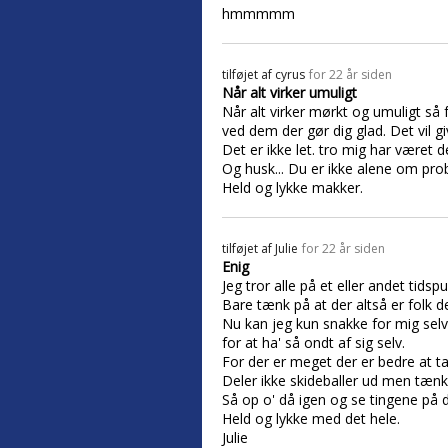
hmmmmm
tilføjet af
cyrus
for 22 år siden
Når alt virker umuligt
Når alt virker mørkt og umuligt så f
ved dem der gør dig glad. Det vil gi
Det er ikke let. tro mig har været
Og husk... Du er ikke alene om pro
Held og lykke makker.
tilføjet af
Julie
for 22 år siden
Enig
Jeg tror alle på et eller andet tidsp
Bare tænk på at der altså er folk 
Nu kan jeg kun snakke for mig selv 
for at ha' så ondt af sig selv.
For der er meget der er bedre at tage
Deler ikke skideballer ud men tænk
Så op o' då igen og se tingene på d
Held og lykke med det hele.
Julie