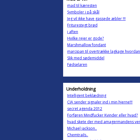
mad til kæresten
Symboler i på skål
Jeg vil ikke have gassede æbler !!!
Friturestegt brød
i aften
Hvilke rejer er gode?
Marshmallow fondant
marcipan til overtrække lagkage hvordan
Slik med sødemiddel
Fødselaren
Underholdning
Intelligent beklædning
CIA sender signaler ind i min hjerne!!!
secret agenda 2012
Forføren Mindfucker Kvinder eller hvad?
hvad skete der med amagermandens ven
Michael jackson..
Chemtrails..