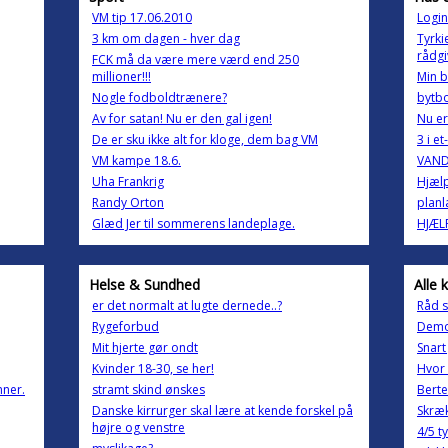
VM tip 17.06.2010
Login
3 km om dagen - hver dag
Tyrki
rådgi
FCK må da være mere værd end 250
millioner!!!
Min b
Nogle fodboldtrænere?
bytbo
Av for satan! Nu er den gal igen!
Nu er
De er sku ikke alt for kloge, dem bag VM
3 i e
VM kampe 18.6.
VAND
Uha Frankrig
Hjælp
Randy Orton
planl
Glæd Jer til sommerens landeplage.
HJÆL
Helse & Sundhed
Alle 
er det normalt at lugte dernede..?
Råd 
Rygeforbud
Demo
Mit hjerte gør ondt
Snart 
Kvinder 18-30, se her!
Hvor 
ner.
stramt skind ønskes
Berte
Danske kirrurger skal lære at kende forskel på
Skræk
højre og venstre
4/5 ty