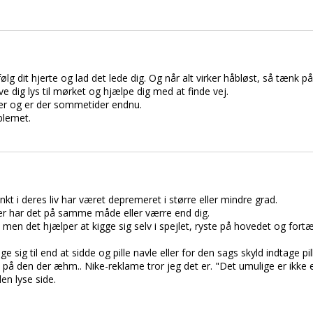
ølg dit hjerte og lad det lede dig. Og når alt virker håbløst, så tænk p
ve dig lys til mørket og hjælpe dig med at finde vej.
 der og er der sommetider endnu.
blemet.
unkt i deres liv har været depremeret i større eller mindre grad.
der har det på samme måde eller værre end dig.
men det hjælper at kigge sig selv i spejlet, ryste på hovedet og fortæll
 sig til end at sidde og pille navle eller for den sags skyld indtage pill
 på den der æhm.. Nike-reklame tror jeg det er. "Det umulige er ikke
en lyse side.