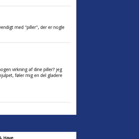
vendigt med "piller", der er nogle
gen virkning af dine piller? jeg
julpet, føler mig en del gladere
& Have