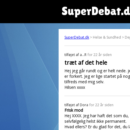
SuperDebat.
SuperDebat.dk
> Helse & Sundhed > De
tilføjet af
a...R
for 22 år siden
træt af det hele
Hej jeg går rundt og er helt nede. j
er forkert. Jeg er lige startet på n
tilfreds med mig selv.
Hilsen xxxx
tilføjet af
Dora
for 22 år siden
Frisk mod
Hej XXXX. Jeg har haft det som du, 
selvfølgelig helst ikke permanent.
Hvad ellers? Er du glad for det, du 