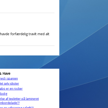
havde forfærdelig travlt med alt
& Have
ghed i spanien
et selv idioter
abo er en rocker
 bolig
else af tepletter på lamineret
enbordplade??
er en udlejening safgift??