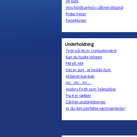
im nuts
Vins holdbarhed i uåbnet tilstand
friske figner
Pandekager
Underholdning
Tegn på du er computernørd
Kan du huske teksten
PM ell. AM
Det er surt , at hedde Kurt.
Afsløret-kuk-kuk!
AV... AV... AV.....
Anders Fogh som Teletubbie
Pia K er lækker
Dårlige undskyldninger
er du den perfekte vært/værtinde?