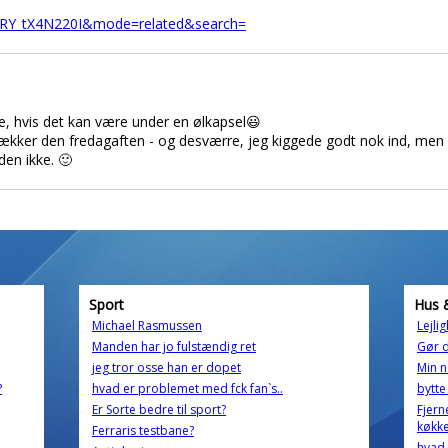
=RY_tX4N220I&mode=related&search=
e, hvis det kan være under en ølkapsel😃
ækker den fredagaften - og desværre, jeg kiggede godt nok ind, men 
den ikke. 🙂
Sport
Hus 
Michael Rasmussen
Lejli
Manden har jo fulstændig ret
Gør d
jeg tror osse han er dopet
Min n
?
hvad er problemet med fck fan`s..
bytte
Er Sorte bedre til sport?
Fjern
køkk
Ferraris testbane?
hvad 