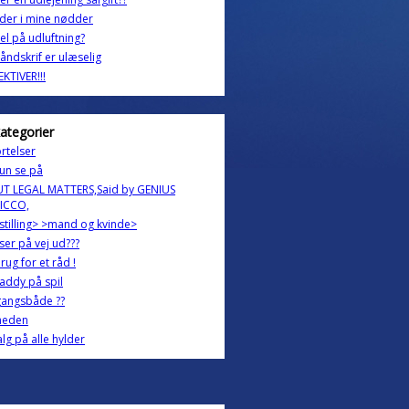
der i mine nødder
l på udluftning?
åndskrif er ulæselig
KTIVER!!!
kategorier
rtelser
un se på
T LEGAL MATTERS,Said by GENIUS
ICCO,
stilling> >mand og kvinde>
iser på vej ud???
rug for et råd !
addy på spil
gangsbåde ??
eden
alg på alle hylder