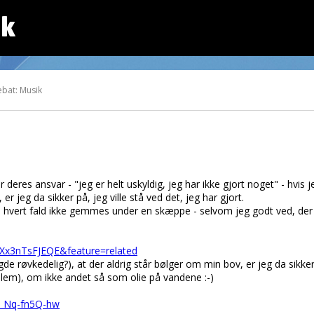
dk
ebat: Musik
 deres ansvar - "jeg er helt uskyldig, jeg har ikke gjort noget" - hvis
r jeg da sikker på, jeg ville stå ved det, jeg har gjort.
l da i hvert fald ikke gemmes under en skæppe - selvom jeg godt ved, de
Xx3nTsFJEQE&feature=related
de røvkedelig?), at der aldrig står bølger om min bov, er jeg da sikker
llem), om ikke andet så som olie på vandene :-)
=_Nq-fn5Q-hw