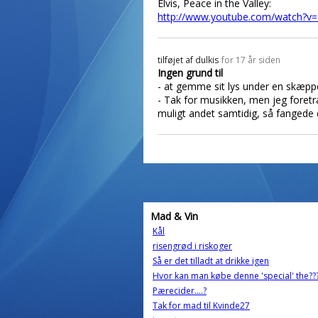
Elvis, Peace in the Valley:
http://www.youtube.com/watch?v
tilføjet af
dulkis
for 17 år siden
Ingen grund til
- at gemme sit lys under en skæpp
- Tak for musikken, men jeg foretr
muligt andet samtidig, så fangede 
Mad & Vin
Kål
risengrød i riskoger
Så er det tilladt at drikke igen
Hvor kan man købe denne 'special' the??
Pærecider....?
Tak for mad til Kvinde27