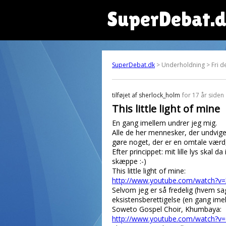
SuperDebat.
SuperDebat.dk
> Underholdning > Fri d
tilføjet af
sherlock_holm
for 17 år siden
This little light of mine
En gang imellem undrer jeg mig.
Alle de her mennesker, der undviger
gøre noget, der er en omtale værd, e
Efter princippet: mit lille lys ska
skæppe :-)
This little light of mine:
http://www.youtube.com/watch?v=
Selvom jeg er så fredelig (hvem sag
eksistensberettigelse (en gang ime
Soweto Gospel Choir, Khumbaya:
http://www.youtube.com/watch?v