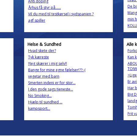
Anti doping
De bi
Århus få styr på......
Mange
Vil du med til testkørsel i sydspanien ?
min h
agf spiller
KOLLE
Helse & Sundhed
Alle 
Hvad skete der?
Forko
Tyk kæreste
Kan k
!!Jeg skærer i mig selv!!
ABOU
TOIW
Bange for mine egne følelser!??:-(
>Lige
vegetar med barn
Er av
Smerten indeni er for stor...
Har b
I den gode sags tjeneste...
Big D
No Smoking...
land
Hjælp til sundhed ...
Tomh
kampsport...
Frit v