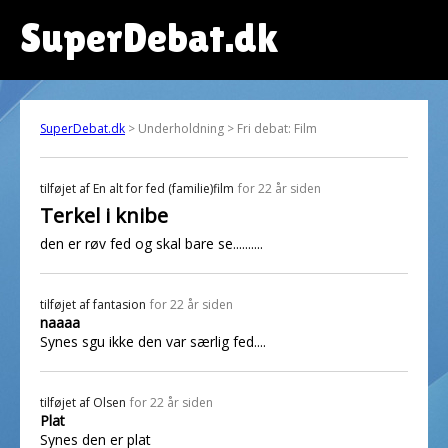
SuperDebat.dk
SuperDebat.dk
> Underholdning > Fri debat: Film
tilføjet af
En alt for fed (familie)film
for 22 år siden
Terkel i knibe
den er røv fed og skal bare se..........
tilføjet af
fantasion
for 22 år siden
naaaa
Synes sgu ikke den var særlig fed....
tilføjet af
Olsen
for 22 år siden
Plat
Synes den er plat