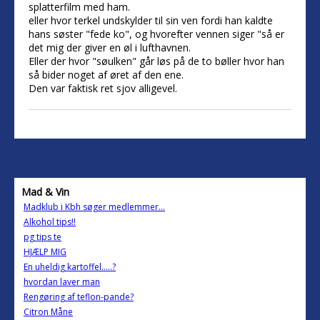
splatterfilm med ham.
eller hvor terkel undskylder til sin ven fordi han kaldte
hans søster "fede ko", og hvorefter vennen siger "så er
det mig der giver en øl i lufthavnen.
Eller der hvor "søulken" går løs på de to bøller hvor han
så bider noget af øret af den ene.
Den var faktisk ret sjov alligevel.
Mad & Vin
Madklub i Kbh søger medlemmer...
Alkohol tips!!
pg tips te
HJÆLP MIG
En uheldig kartoffel.....?
hvordan laver man
Rengøring af teflon-pande?
Citron Måne