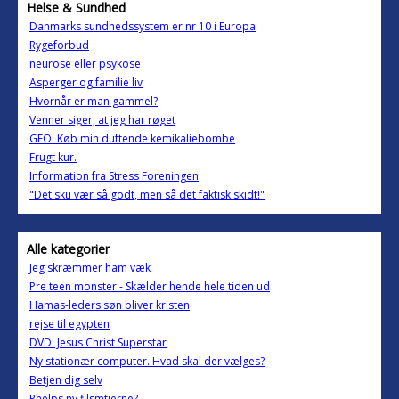
Helse & Sundhed
Danmarks sundhedssystem er nr 10 i Europa
Rygeforbud
neurose eller psykose
Asperger og familie liv
Hvornår er man gammel?
Venner siger, at jeg har røget
GEO: Køb min duftende kemikaliebombe
Frugt kur.
Information fra Stress Foreningen
"Det sku vær så godt, men så det faktisk skidt!"
Alle kategorier
Jeg skræmmer ham væk
Pre teen monster - Skælder hende hele tiden ud
Hamas-leders søn bliver kristen
rejse til egypten
DVD: Jesus Christ Superstar
Ny stationær computer. Hvad skal der vælges?
Betjen dig selv
Phelps ny filsmtjerne?