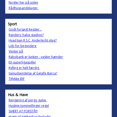
Nogler her på solen
Rådhuspandekager.
Sport
Godt forsøgt Kessler...
Randers' halve stadion?
Hvad kan R.S.C. Anderlecht idag?
Löb for begyndere
Venter på
Rabobank er lunken - vasker hænder
EX-superligaspiller
Kylling er helt færdig.
Genudsendelse af Getafe-Barca?
Tillykke BIF
Hus & Have
Rengøring af pergo gulve.
Husleje tommelfinger regel
SVÆRT AT FORSTÅ!!!
Hjælp til køkkenbordsplade!