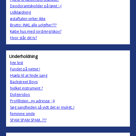
Deodorantskjolder på tøjet :-(
Udklædning
østaftalen virker ikke
Brutto: INKL alle udgifter???
Købe hus med jord/eng/skov?
Hvor står dit tv?
Underholdning
lige lest
Fundet på nettet !
Hjælp til at finde sang
Backstreet Boys
hvilket instrument ?
Didgeridoo
Profillisten...ny adresse ;-))
Søg sandheden så vidt det er muligt..!
feminine smile
SPAM SPAM SPAM..???