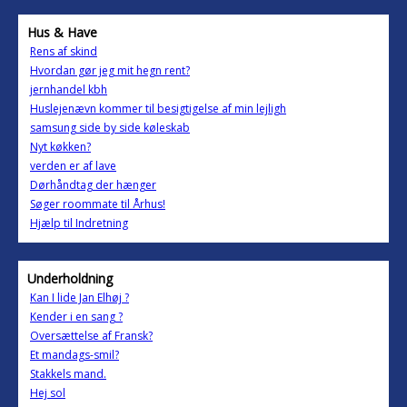
Hus & Have
Rens af skind
Hvordan gør jeg mit hegn rent?
jernhandel kbh
Huslejenævn kommer til besigtigelse af min lejligh
samsung side by side køleskab
Nyt køkken?
verden er af lave
Dørhåndtag der hænger
Søger roommate til Århus!
Hjælp til Indretning
Underholdning
Kan I lide Jan Elhøj ?
Kender i en sang ?
Oversættelse af Fransk?
Et mandags-smil?
Stakkels mand.
Hej sol