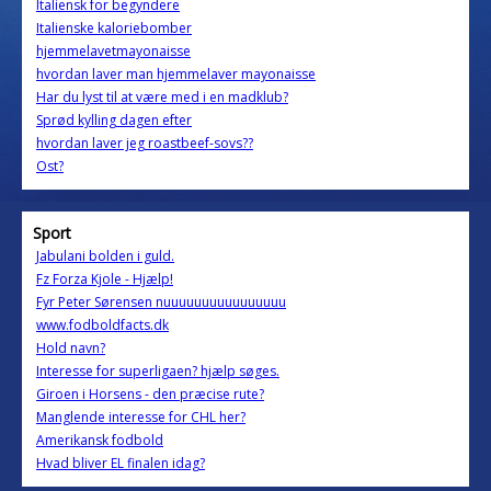
Italiensk for begyndere
Italienske kaloriebomber
hjemmelavetmayonaisse
hvordan laver man hjemmelaver mayonaisse
Har du lyst til at være med i en madklub?
Sprød kylling dagen efter
hvordan laver jeg roastbeef-sovs??
Ost?
Sport
Jabulani bolden i guld.
Fz Forza Kjole - Hjælp!
Fyr Peter Sørensen nuuuuuuuuuuuuuuuu
www.fodboldfacts.dk
Hold navn?
Interesse for superligaen? hjælp søges.
Giroen i Horsens - den præcise rute?
Manglende interesse for CHL her?
Amerikansk fodbold
Hvad bliver EL finalen idag?