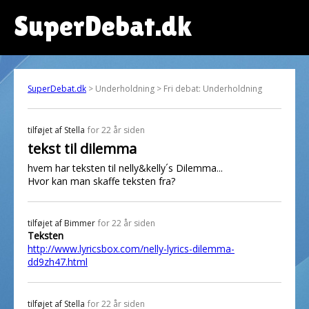
SuperDebat.dk
SuperDebat.dk
> Underholdning > Fri debat: Underholdning
tilføjet af
Stella
for 22 år siden
tekst til dilemma
hvem har teksten til nelly&kelly´s Dilemma...
Hvor kan man skaffe teksten fra?
tilføjet af
Bimmer
for 22 år siden
Teksten
http://www.lyricsbox.com/nelly-lyrics-dilemma-
dd9zh47.html
tilføjet af
Stella
for 22 år siden