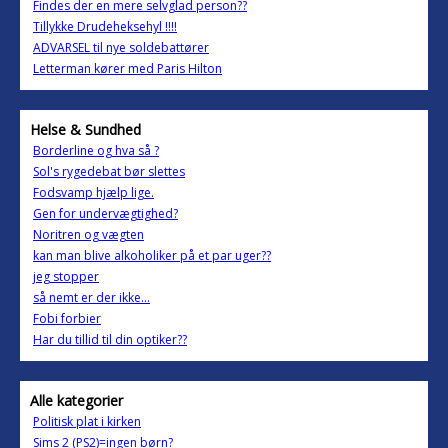
Findes der en mere selvglad person??
Tillykke Drudeheksehyl !!!!
ADVARSEL til nye soldebattører
Letterman kører med Paris Hilton
Helse & Sundhed
Borderline og hva så ?
Sol's rygedebat bør slettes
Fodsvamp hjælp lige.
Gen for undervægtighed?
Noritren og vægten
kan man blive alkoholiker på et par uger??
jeg stopper
så nemt er der ikke...
Fobi forbier
Har du tillid til din optiker??
Alle kategorier
Politisk plat i kirken
Sims 2 (PS2)=ingen børn?