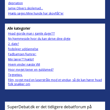
depriation
Jamie Olivers skolemad...
Hjælp søges Mine hunde har skovflåt"er
Alle kategorier
Hvad gjorde man i gamle dage???
Ny hjemmeside hvor du kan skrive dine digte
2. date?
fodplejer uddannelse
Fadbamsen fjumrer:
Min lærer?? hjælp!!
Hvem vinder næste VM
Hvor meget tjener en guldsmed?
Tegnetips.
Film, noget med en laserstråle mod et vindue, så de kan hører hvad
folk snakker om
SuperDebat.dk er det tidligere debatforum på