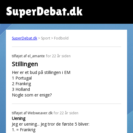
SuperDebat.dk
SuperDebat.dk
> Sport > Fodbold
tilføjet af
el_amante
for 22 år siden
Stillingen
Her er et bud på stillingen i EM
1 Portugal
2 Frankrig
3 Holland
Nogle som er enige?
tilføjet af
Webweaver.dk
for 22 år siden
Uening
Jeg er uening... Jeg tror de første 5 bliver:
1. = Frankrig