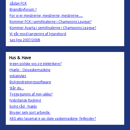
sådan FCK
Brøndbyforum ?
For vi er mestrerne, mestrerne, mestrerne.....
Kommer FCK i semifinalerne i Champions League?
Kommer Avarta i semifinalerne i Champions League?
Vi går mod tangering af ligarekord
sas liga 2007/2008
Hus & Have
Ingen polske vvs og elektrikere?
Hjælp - Opvaskemaskine
initiativløs
Boligindretningssoftware
Står du...
Tyggegummi af min jakke?
tysk/dansk flagning
bolig råd - hjælp
Bruger selv sort arbejde.
AEG øko lavamat e up date vaskemaskine, fejlkoder?