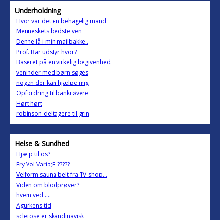
Underholdning
Hvor var det en behagelig mand
Menneskets bedste ven
Denne lå i min mailbakke..
Prof. Bar udstyr hvor?
Baseret på en virkelig begivenhed.
veninder med børn søges
nogen der kan hjælpe mig
Opfordring til bankrøvere
Hørt hørt
robinson-deltagere til grin
Helse & Sundhed
Hjælp til os?
Ery Vol Varia;B ?????
Velform sauna belt fra TV-shop...
Viden om blodprøver?
hvem ved ....
Agurkens tid
sclerose er skandinavisk