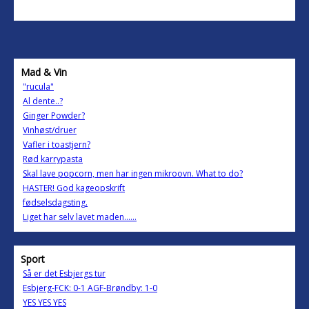
Mad & Vin
"rucula"
Al dente..?
Ginger Powder?
Vinhøst/druer
Vafler i toastjern?
Rød karrypasta
Skal lave popcorn, men har ingen mikroovn. What to do?
HASTER! God kageopskrift
fødselsdagsting.
Liget har selv lavet maden......
Sport
Så er det Esbjergs tur
Esbjerg-FCK: 0-1 AGF-Brøndby: 1-0
YES YES YES