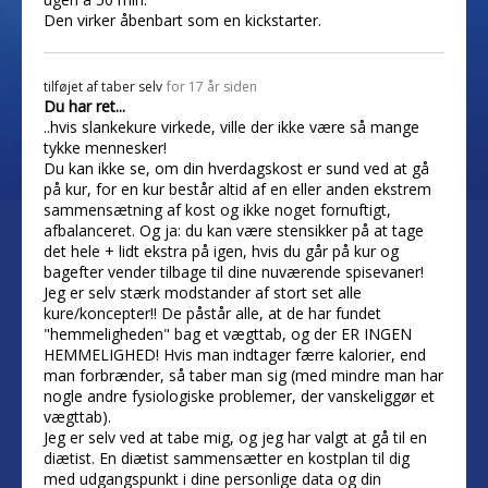
Den virker åbenbart som en kickstarter.
tilføjet af
taber selv
for 17 år siden
Du har ret...
..hvis slankekure virkede, ville der ikke være så mange
tykke mennesker!
Du kan ikke se, om din hverdagskost er sund ved at gå
på kur, for en kur består altid af en eller anden ekstrem
sammensætning af kost og ikke noget fornuftigt,
afbalanceret. Og ja: du kan være stensikker på at tage
det hele + lidt ekstra på igen, hvis du går på kur og
bagefter vender tilbage til dine nuværende spisevaner!
Jeg er selv stærk modstander af stort set alle
kure/koncepter!! De påstår alle, at de har fundet
"hemmeligheden" bag et vægttab, og der ER INGEN
HEMMELIGHED! Hvis man indtager færre kalorier, end
man forbrænder, så taber man sig (med mindre man har
nogle andre fysiologiske problemer, der vanskeliggør et
vægttab).
Jeg er selv ved at tabe mig, og jeg har valgt at gå til en
diætist. En diætist sammensætter en kostplan til dig
med udgangspunkt i dine personlige data og din