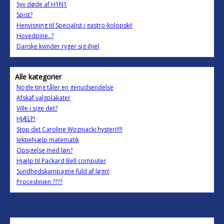
Syv døde af H1N1
Spist?
Henvisning til Specialist i gastro-kolopski!
Hovedpine..?
Danske kvinder ryger sig ihjel
Alle kategorier
Nogle ting tåler en genudsendelse
Afskaf valgplakater
Ville i sige det?
HJÆLP!
Stop det Caroline Wozniacki hysteri!!!!
lektiehjælp matematik
Opsigelse med løn?
Hjælp til Packard Bell computer
Sundhedskampagne fuld af løgn!
Proceslinien ????