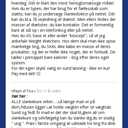
hverdag. Det er klart den mest hensigtsmæssige måde!
Hvis du er typen, der har brug for et fællesskab som
støtte, kan du jo undersøge Slankedoktor på nettet. Dér
kan du bl.a. få vejledning af diætist. Men ellers findes der
masser af diætister, du kan kontakte. Det er formentlig
bare at slå op i en telefonbog eller på nettet.
Hvis du VIL have et eller andet "koncept", så vil jeg
anbefale Weight Watchers. Hos dem skal man ikke spise
mærkelige ting, du SKAL ikke købe en masse af deres
produkter, og der er heller ikke noget, der er forbudt. De
tæller i princippet bare kalorier - dog efter deres eget
system.
For din egen skyld: vælg en sund løsning - ikke en kur!
Pøj med det! 🙂
tilføjet af
Tina c
for 17 år siden
Hør her :
ALLE slankekure virker......så længe man er på
dem,fidusen ligger i,at holde vægten efter sit vægttab.
Sund og fedt fri mad er det der skal til,glem alr om
slankekure og selvfølgelig kan du slanke dig,du er stadig
" ung ". Prøv i første omgang at udelade tre ting fra dinb