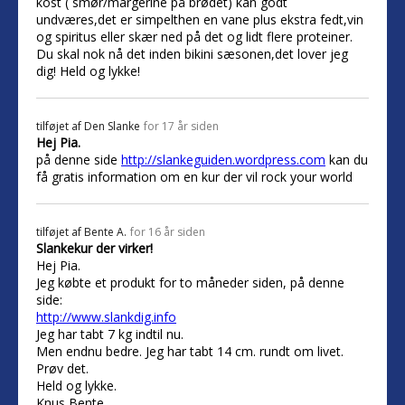
kost ( smør/margerine på brødet) kan godt
undværes,det er simpelthen en vane plus ekstra fedt,vin
og spiritus eller skær ned på det og lidt flere proteiner.
Du skal nok nå det inden bikini sæsonen,det lover jeg
dig! Held og lykke!
tilføjet af
Den Slanke
for 17 år siden
Hej Pia.
på denne side
http://slankeguiden.wordpress.com
kan du
få gratis information om en kur der vil rock your world
tilføjet af
Bente A.
for 16 år siden
Slankekur der virker!
Hej Pia.
Jeg købte et produkt for to måneder siden, på denne
side:
http://www.slankdig.info
Jeg har tabt 7 kg indtil nu.
Men endnu bedre. Jeg har tabt 14 cm. rundt om livet.
Prøv det.
Held og lykke.
Knus Bente