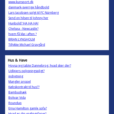
www.kunsport.dk
danmark-sverrige håndbold
Lars Jacobsen solgt til FC Nürnberg
Send en hilsen til Johnny her
Hunbold? HA HA HA!
Chelsea - Newcastle?
hvem få klø i aften ?
BRIAN LYNGHOLM
Tillykke Michael Gravgård
Hus & Have
Hovsa jeg tabte Dannebrog, hvad sker der?
Udlejers oplysningspligt?
indretning
Mangler propel
Købskontrakt til hus??
Bambushæk
Bolivar Vida
Roundup
Erna Hamilton gamle sofa?
Hvad er din ynglingsfarve?