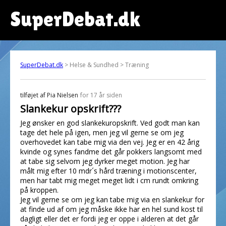
SuperDebat.dk
SuperDebat.dk
> Helse & Sundhed > Træning
tilføjet af
Pia Nielsen
for 17 år siden
Slankekur opskrift???
Jeg ønsker en god slankekuropskrift. Ved godt man kan
tage det hele på igen, men jeg vil gerne se om jeg
overhovedet kan tabe mig via den vej. Jeg er en 42 årig
kvinde og synes fandme det går pokkers langsomt med
at tabe sig selvom jeg dyrker meget motion. Jeg har
målt mig efter 10 mdr´s hård træning i motionscenter,
men har tabt mig meget meget lidt i cm rundt omkring
på kroppen.
Jeg vil gerne se om jeg kan tabe mig via en slankekur for
at finde ud af om jeg måske ikke har en hel sund kost til
dagligt eller det er fordi jeg er oppe i alderen at det går