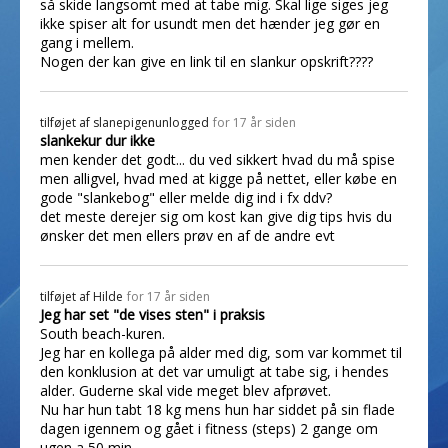
så skide langsomt med at tabe mig. Skal lige siges jeg
ikke spiser alt for usundt men det hænder jeg gør en
gang i mellem.
Nogen der kan give en link til en slankur opskrift????
tilføjet af
slanepigenunlogged
for 17 år siden
slankekur dur ikke
men kender det godt... du ved sikkert hvad du må spise
men alligvel, hvad med at kigge på nettet, eller købe en
gode "slankebog" eller melde dig ind i fx ddv?
det meste derejer sig om kost kan give dig tips hvis du
ønsker det men ellers prøv en af de andre evt
tilføjet af
Hilde
for 17 år siden
Jeg har set "de vises sten" i praksis
South beach-kuren.
Jeg har en kollega på alder med dig, som var kommet til
den konklusion at det var umuligt at tabe sig, i hendes
alder. Guderne skal vide meget blev afprøvet.
Nu har hun tabt 18 kg mens hun har siddet på sin flade
dagen igennem og gået i fitness (steps) 2 gange om
ugen a 50 min.