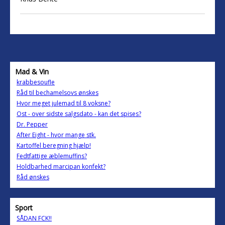
Mad & Vin
krabbesoufle
Råd til bechamelsovs ønskes
Hvor meget julemad til 8 voksne?
Ost - over sidste salgsdato - kan det spises?
Dr. Pepper
After Eight - hvor mange stk.
Kartoffel beregning hjælp!
Fedtfattige æblemuffins?
Holdbarhed marcipan konfekt?
Råd ønskes
Sport
SÅDAN FCK!!