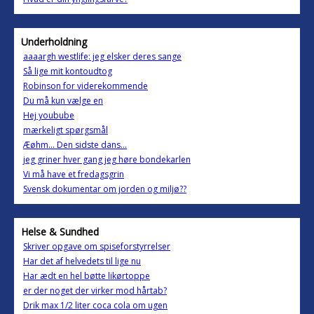
Underholdning
aaaargh westlife: jeg elsker deres sange
Så lige mit kontoudtog
Robinson for viderekommende
Du må kun vælge en
Hej youbube
mærkeligt spørgsmål
Æøhm... Den sidste dans...
jeg griner hver gang jeg høre bondekarlen
Vi må have et fredagsgrin
Svensk dokumentar om jorden og miljø??
Helse & Sundhed
Skriver opgave om spiseforstyrrelser
Har det af helvedets til lige nu
Har ædt en hel bøtte likørtoppe
er der noget der virker mod hårtab?
Drik max 1/2 liter coca cola om ugen