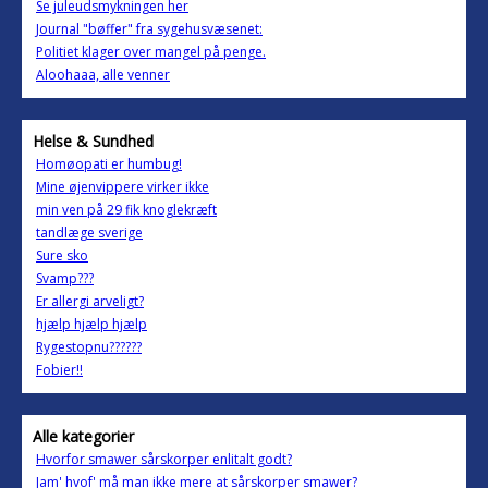
Se juleudsmykningen her
Journal "bøffer" fra sygehusvæsenet:
Politiet klager over mangel på penge.
Aloohaaa, alle venner
Helse & Sundhed
Homøopati er humbug!
Mine øjenvippere virker ikke
min ven på 29 fik knoglekræft
tandlæge sverige
Sure sko
Svamp???
Er allergi arveligt?
hjælp hjælp hjælp
Rygestopnu??????
Fobier!!
Alle kategorier
Hvorfor smawer sårskorper enlitalt godt?
Jam' hvof' må man ikke mere at sårskorper smawer?