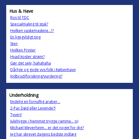
Hus & Have
Ros til TDC
Specialmaling til stuk?
Hvilken vaskemaskine...!?
En ligegyldigt ting
Sten
Hvilken Printer
Hvad koster strøm?
Gør det selv, hahahaha
Dårlige og gode vvs-folk i København
Indbrud/forsikring/vurdering?
Underholdning
Endelig en fornuftig araber...
2-Pac Død eller Levende?!
Tyveri!
Julehygge i hjemmet trygge ramme...;o)
Michael Meyerheim... er det noget for dig?
Jeg har skrevet dagens bedste indlæg