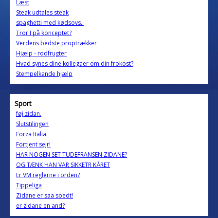
Læst
Steak udtales steak
spaghetti med kødsovs..
Tror I på konceptet?
Verdens bedste proptrækker
Hjælp - rodfrugter
Hvad synes dine kollegaer om din frokost?
Stempelkande hjælp
Sport
føj zidan.
Slutstilingen
Forza Italia.
Fortjent sejr!
HAR NOGEN SET TUDEFRANSEN ZIDANE?
OG TÆNK HAN VAR SIKKETR KÅRET
Er VM reglerne i orden?
Tippeliga
Zidane er saa soedt!
er zidane en and?