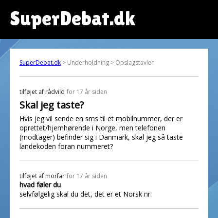
SuperDebat.dk
SuperDebat.dk
> Underholdning > Opslagstavlen
tilføjet af
rådvild
for 17 år siden
Skal jeg taste?
Hvis jeg vil sende en sms til et mobilnummer, der er
oprettet/hjemhørende i Norge, men telefonen
(modtager) befinder sig i Danmark, skal jeg så taste
landekoden foran nummeret?
tilføjet af
morfar
for 17 år siden
hvad føler du
selvfølgelig skal du det, det er et Norsk nr.