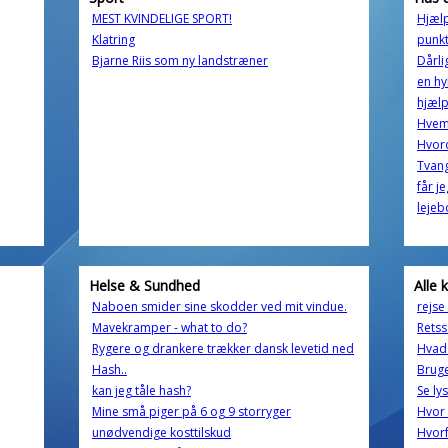
MEST KVINDELIGE SPORT!
Hjælp
Klatring
punk
Bjarne Riis som ny landstræner
Dårli
en hy
hjælp
Hvem 
Hvord
Tvang
får j
lejeb
Helse & Sundhed
Alle 
Naboen smider sine skodder ved mit vindue.
rejse
Mavekramper - what to do?
Retss
Rygere og drankere trækker dansk levetid ned
Hvad 
Hash..
Bruge
kan jeg tåle hash?
Se ly
Mine små piger på 6 og 9 storryger
Hvor 
unødvendige kosttilskud
Hvorf