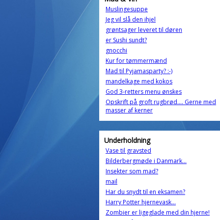
Muslingesuppe
Jeg vil slå den ihjel
grøntsager leveret til døren
er Sushi sundt?
gnocchi
Kur for tømmermænd
Mad til Pyjamasparty? :-)
mandelkage med kokos
God 3-retters menu ønskes
Opskrift på groft rugbrød.... Gerne med
masser af kerner
Underholdning
Vase til gravsted
Bilderbergmøde i Danmark...
Insekter som mad?
mail
Har du snydt til en eksamen?
Harry Potter hjernevask...
Zombier er ligeglade med din hjerne!