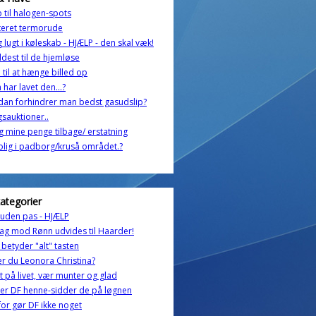
 til halogen-spots
teret termorude
g lugt i køleskab - HJÆLP - den skal væk!
ldest til de hjemløse
 til at hænge billed op
har lavet den...?
an forhindrer man bedst gasudslip?
sauktioner..
eg mine penge tilbage/ erstatning
olig i padborg/kruså området.?
kategorier
 uden pas - HJÆLP
ag mod Rønn udvides til Haarder!
betyder "alt" tasten
r du Leonora Christina?
st på livet, vær munter og glad
er DF henne-sidder de på løgnen
or gør DF ikke noget