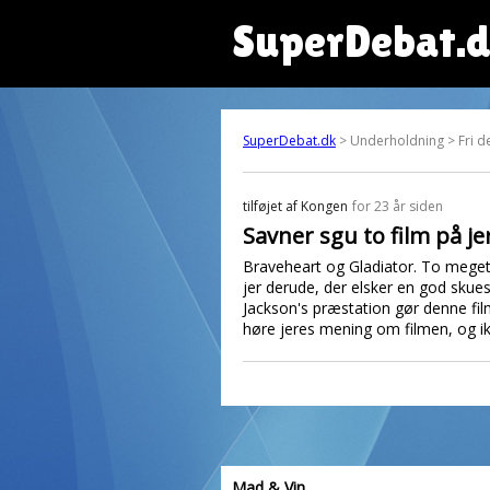
SuperDebat.
SuperDebat.dk
> Underholdning > Fri de
tilføjet af
Kongen
for 23 år siden
Savner sgu to film på je
Braveheart og Gladiator. To meget s
jer derude, der elsker en god skue
Jackson's præstation gør denne film
høre jeres mening om filmen, og ik
Mad & Vin