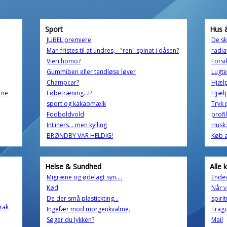
Sport
Hus 
JUBEL premiere
De sk
Man fristes til at undres, - "ren" spinat i dåsen?
radia
Vieri homo?
Forsi
Gummiben eller tandløse løver
Lugte
Champcar?
Hjælp
rne
Løbetræning...!?
Hjæl
sport og kakaomælk
Tryk 
Fodboldvold
profi
InLiners... men kylling
Husk: 
BRØNDBY VAR HELDIG!
Køb a
Helse & Sundhed
Alle 
Migræne og ødelagt syn....
Endev
Kød
Når v
De der små plastickting...
spiri
Irak
Ingefær mod morgenkvalme.
Tragu
Søger du lykken?
Mail