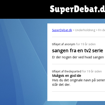
SuperDebat.
SuperDebat.dk
> Underholdning > Fri d
tilføjet af
anonym
for 19 år siden
sangen fra en tv2 serie
Er der nogen der ved hvad sangen fr
tilføjet af
thedeparted
for 19 år siden
Muligvis en god ide
Hvis du det originale navn på seri
står det der.