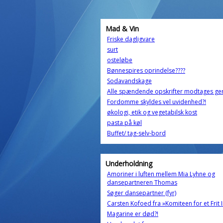
Mad & Vin
Friske dagligvare
surt
osteløbe
Bønnespires oprindelse????
Sodavandskage
Alle spændende opskrifter modtages ge
Fordomme skyldes vel uvidenhed?!
økologi, etik og vegetabilsk kost
pasta på køl
Buffet/ tag-selv-bord
Underholdning
Amoriner i luften mellem Mia Lyhne og
dansepartneren Thomas
Søger dansepartner (fyr)
Carsten Kofoed fra »Komiteen for et Frit 
Magarine er død?!