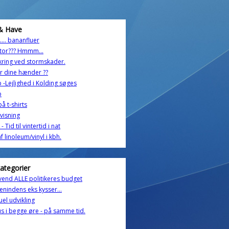
& Have
.... bananfluer
tor??? Hmmm...
kring ved stormskader.
r dine hænder ??
 -Lejlighed i Kolding søges
p
på t-shirts
lvisning
- Tid til vintertid i nat
f linoleum/vinyl i kbh.
kategorier
end ALLE politikeres budget
enindens eks kysser...
tuel udvikling
s i begge øre - på samme tid.