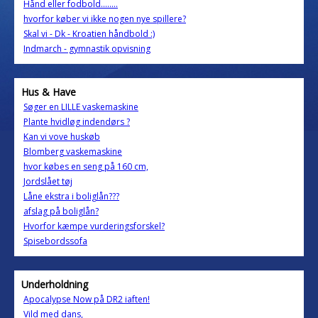
Hånd eller fodbold........
hvorfor køber vi ikke nogen nye spillere?
Skal vi - Dk - Kroatien håndbold :)
Indmarch - gymnastik opvisning
Hus & Have
Søger en LILLE vaskemaskine
Plante hvidløg indendørs ?
Kan vi vove huskøb
Blomberg vaskemaskine
hvor købes en seng på 160 cm,
Jordslået tøj
Låne ekstra i boliglån???
afslag på boliglån?
Hvorfor kæmpe vurderingsforskel?
Spisebordssofa
Underholdning
Apocalypse Now på DR2 iaften!
Vild med dans,