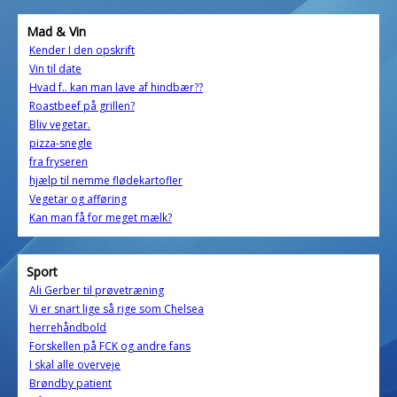
Mad & Vin
Kender I den opskrift
Vin til date
Hvad f.. kan man lave af hindbær??
Roastbeef på grillen?
Bliv vegetar.
pizza-snegle
fra fryseren
hjælp til nemme flødekartofler
Vegetar og afføring
Kan man få for meget mælk?
Sport
Ali Gerber til prøvetræning
Vi er snart lige så rige som Chelsea
herrehåndbold
Forskellen på FCK og andre fans
I skal alle overveje
Brøndby patient