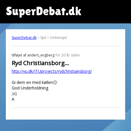
SuperDebat.dk
SuperDebat.dk
> Spil > Onlinespil
tilføjet af
anders_engberg
for 20 år siden
Ryd Christiansborg...
http://vu.dk/ITUprojects/rydchristiansborg/
Gi dem en med køllen🙂
God Underholdning
;o)
A