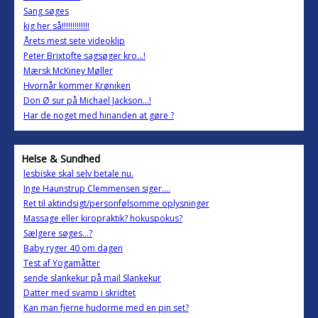
Sang søges
kig her så!!!!!!!!!!!!!
Årets mest sete videoklip
Peter Brixtofte sagsøger kro...!
Mærsk McKiney Møller
Hvornår kommer Krøniken
Don Ø sur på Michael Jackson...!
Har de noget med hinanden at gøre ?
Helse & Sundhed
lesbiske skal selv betale nu.
Inge Haunstrup Clemmensen siger....
Ret til aktindsigt/personfølsomme oplysninger
Massage eller kiropraktik? hokuspokus?
Sælgere søges...?
Baby ryger 40 om dagen
Test af Yogamåtter
sende slankekur på mail Slankekur
Datter med svamp i skridtet
Kan man fjerne hudorme med en pin set?