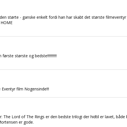
den størte - ganske enkelt fordi han har skabt det største filmeventy
GO HOME
første største og bedste!!!!!!!!!!!
 Eventyr film Nogensinde!!!
r: The Lord of The Rings er den bedste trilogi der hidtil er lavet, båd
Mortensen er gode.