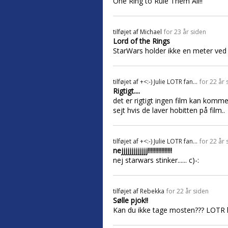
One Ring to Rule Them All!!
tilføjet af
Michael
for 23 år siden
Lord of the Rings
StarWars holder ikke en meter ved
tilføjet af
+<:-) Julie LOTR fan...
for 22 år 
Rigtigt....
det er rigtigt ingen film kan komme
sejt hvis de laver hobitten på film..
tilføjet af
+<:-) Julie LOTR fan...
for 22 år 
nejjjjjjjjjjjjj!!!!!!!!!!!!!!!!
nej starwars stinker...... c)-:
tilføjet af
Rebekka
for 22 år siden
Sølle pjok!!
Kan du ikke tage mosten??? LOTR ho