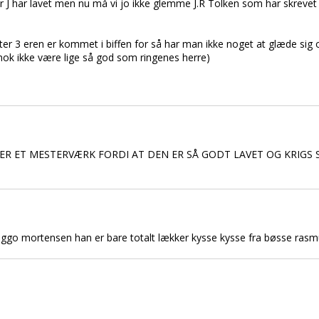
J har lavet men nu må vi jo ikke glemme J.R Tolken som har skrevet b
fter 3 eren er kommet i biffen for så har man ikke noget at glæde sig o
 nok ikke være lige så god som ringenes herre)
 ER ET MESTERVÆRK FORDI AT DEN ER SÅ GODT LAVET OG KRIGS 
 viggo mortensen han er bare totalt lækker kysse kysse fra bøsse ras