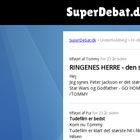
SuperDebat.
SuperDebat.dk
> Underholdning > Fri de
tilføjet af
Tommy
for 23 år siden
RINGENES HERRE - den 
Hej
Jeg synes Peter Jackson er det stør
Star Wars og Godfather - GO HO
/TOMMY
tilføjet af
Pia
for 23 år siden
Tudefilm er bedst
Kom nu Tommy.
Tudefilm er klart det største hit i fi
Hilsen