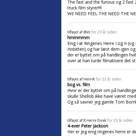
The fast and the furious og 2 fast 
truck film styrer!!!!
WE NEED FEEL THE NEED THE NEE
tilføjet af
@et
for 23 år siden
hmmmmm
Enig i at Ringenes Herre I og II (
Hobitten) og har læst dem igen og i
der er byttet om på handlingen hvilk
over at han turde filmatisere det s
tilføjet af
Henrik
for 23 år siden
bog vs. film
Hvor er der byttet om på handlinge
skulle Shellob ikke have været med
Og så savner jeg gamle Tom Bombad
tilføjet af
R.Herre freak
for 23 år siden
4-ever Peter Jackson
Her er jeg enig ringenes herre er den