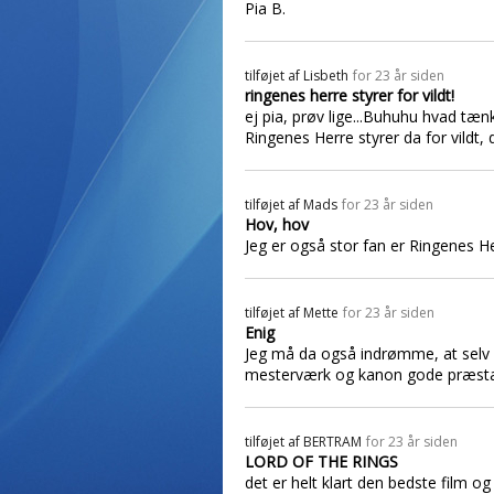
Pia B.
tilføjet af
Lisbeth
for 23 år siden
ringenes herre styrer for vildt!
ej pia, prøv lige...Buhuhu hvad tæn
Ringenes Herre styrer da for vildt
tilføjet af
Mads
for 23 år siden
Hov, hov
Jeg er også stor fan er Ringenes H
tilføjet af
Mette
for 23 år siden
Enig
Jeg må da også indrømme, at selv o
mesterværk og kanon gode præstatio
tilføjet af
BERTRAM
for 23 år siden
LORD OF THE RINGS
det er helt klart den bedste film o