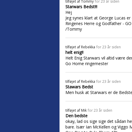
tilføjet af
Tommy
for 23 år siden
Starwars Bedst!!!
Hej
Jeg synes klart at George Lucas er 
Ringenes Herre og Godfather - 
/Tommy
tilføjet af
Rebekka
for 23 år siden
helt enig!!
Helt Enig Starwars vil altid være den 
Go Home ringemester
tilføjet af
Rebekka
for 23 år siden
Stawars Bedst
Men husk at Starwars er de Bedste
tilføjet af
Mik
for 23 år siden
Den bedste
okay, lad os sige sige det sådan he
bare. Især Ian McKellen og Viggo 