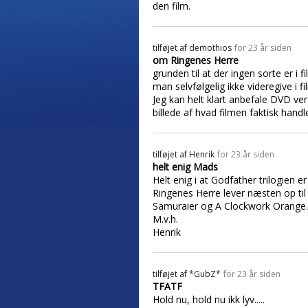
den film.
tilføjet af
demothios
for 23 år siden
om Ringenes Herre
grunden til at der ingen sorte er i
man selvfølgelig ikke videregive i fi
Jeg kan helt klart anbefale DVD ve
billede af hvad filmen faktisk handl
tilføjet af
Henrik
for 23 år siden
helt enig Mads
Helt enig i at Godfather trilogien e
Ringenes Herre lever næsten op ti
Samuraier og A Clockwork Orange.
M.v.h.
Henrik
tilføjet af
*GubZ*
for 23 år siden
TFATF
Hold nu, hold nu ikk lyv.....