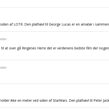
 siden af LOTR. Den plathøvl til George Lucas er en amatør i sammenl
siden
 til at over gå Ringenes Herre det er verdenens bedste film der nogen si
siden
lder ikke en meter ved siden af StarWars. Den plathøvl til Peter Ja