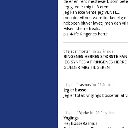
de er en rent mesteværk som peter 
Jeg glæder mig til 3 eren....
jeg kan ikke vente jeg VENTE......
men det vil nok være lidt kedelig e
hobbiten bluver lavet)(men den vil
Hilsen r.herre freak..
p.s 4-life Ringenes herre
tilføjet af
morten
for 23 år siden
RINGENES HERRES STØRSTE FAN
JEG SYNTES AT RINGENES HERRE
GLÆDER MIG TIL 3EREN
tilføjet af
rasmus
for 23 år siden
Jeg er bøsse
Jeg er totalt ynglings bøssefan af
tilføjet af
Bjarke
for 23 år siden
Ynglings...
Hej BøsseRasmus