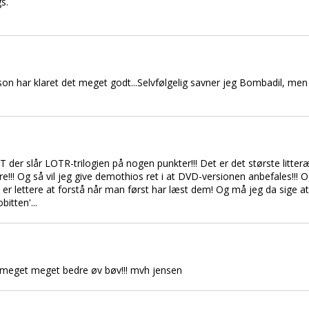
s.
son har klaret det meget godt...Selvfølgelig savner jeg Bombadil, men 
NTET der slår LOTR-trilogien på nogen punkter!!! Det er det største lit
re!!! Og så vil jeg give demothios ret i at DVD-versionen anbefales!!! Og
er lettere at forstå når man først har læst dem! Og må jeg da sige at
itten'...
r meget meget bedre øv bøv!!! mvh jensen