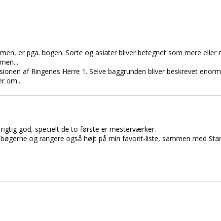
 filmen, er pga. bogen. Sorte og asiater bliver betegnet som mere eller 
lmen...
rsionen af Ringenes Herre 1. Selve baggrunden bliver beskrevet enor
er om...
r rigtig god, specielt de to første er mesterværker.
l bøgerne og rangere også højt på min favorit-liste, sammen med Sta