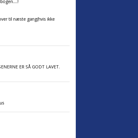
ogen.....!
ver til næste gang(hvis ikke
SENERNE ER SÅ GODT LAVET.
mus