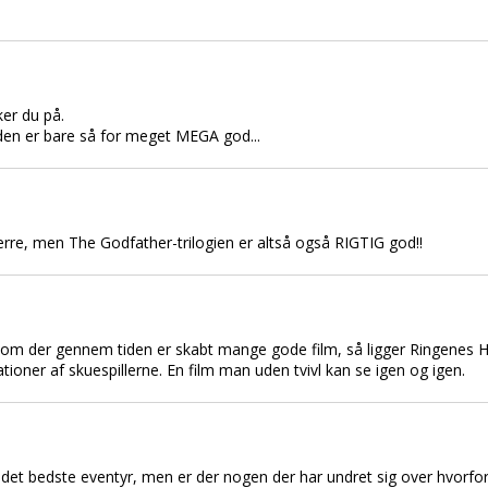
ker du på.
, den er bare så for meget MEGA god...
erre, men The Godfather-trilogien er altså også RIGTIG god!!
m der gennem tiden er skabt mange gode film, så ligger Ringenes Her
ner af skuespillerne. En film man uden tvivl kan se igen og igen.
g det bedste eventyr, men er der nogen der har undret sig over hvorfor 