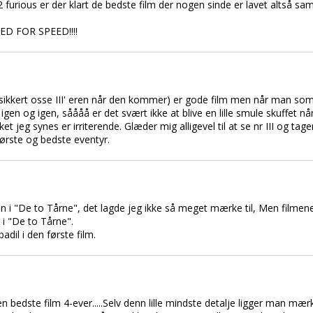
2 furious er der klart de bedste film der nogen sinde er lavet altså s
D FOR SPEED!!!!
og sikkert osse III' eren når den kommer) er gode film men når man s
gen og igen, såååå er det svært ikke at blive en lille smule skuffet når
et jeg synes er irriterende. Glæder mig alligevel til at se nr III og tag
tørste og bedste eventyr.
n i "De to Tårne", det lagde jeg ikke så meget mærke til, Men filmen
 i "De to Tårne".
il i den første film.
 bedste film 4-ever.....Selv denn lille mindste detalje ligger man mærke 