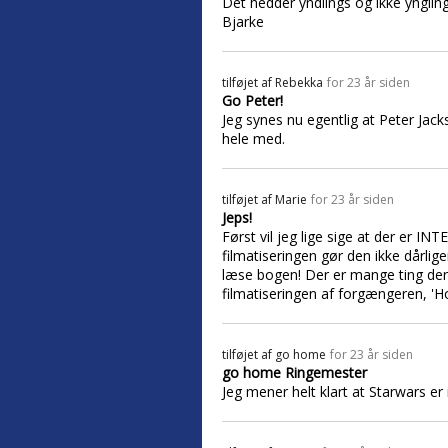
Det hedder yndlings og ikke yngling
Bjarke
tilføjet af
Rebekka
for 23 år siden
Go Peter!
Jeg synes nu egentlig at Peter Jack
hele med.
tilføjet af
Marie
for 23 år siden
Jeps!
Først vil jeg lige sige at der er I
filmatiseringen gør den ikke dårlige
læse bogen! Der er mange ting der 
filmatiseringen af forgængeren, 'Hob
tilføjet af
go home
for 23 år siden
go home Ringemester
Jeg mener helt klart at Starwars e