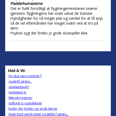
Pladderhumanisme
Det er fuldt forståligt at flygtningeministeren skærer
igennem. flygtningene har snart udsat de Danske
myndigheder for så meget plat og svindel for at få asyl,
så de vel efterhånden har meget svært ved at tro på
dem.
Psykisk syg! der findes jo gode skuespiller ikke.
Mad & Vin
De skal være melede??
opskrift søges...
oksekødsvalg
Hestekød er
Mikrobryggerier
indbagt is i pandekage
boller der holder sig gode længe
Kage med varmt smør og æbler? søges...