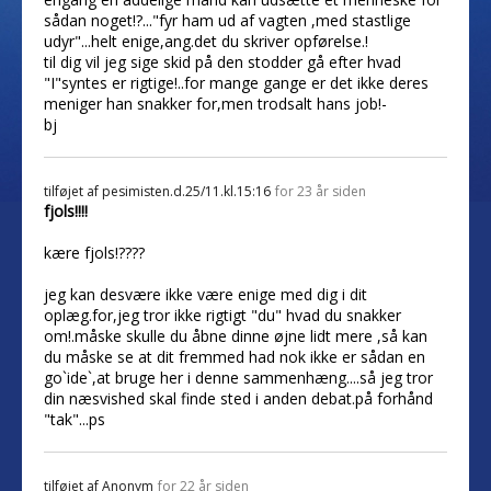
sådan noget!?..."fyr ham ud af vagten ,med stastlige
udyr"...helt enige,ang.det du skriver opførelse.!
til dig vil jeg sige skid på den stodder gå efter hvad
"I"syntes er rigtige!..for mange gange er det ikke deres
meniger han snakker for,men trodsalt hans job!-
bj
tilføjet af
pesimisten.d.25/11.kl.15:16
for 23 år siden
fjols!!!!
kære fjols!????
jeg kan desvære ikke være enige med dig i dit
oplæg.for,jeg tror ikke rigtigt "du" hvad du snakker
om!.måske skulle du åbne dinne øjne lidt mere ,så kan
du måske se at dit fremmed had nok ikke er sådan en
go`ide`,at bruge her i denne sammenhæng....så jeg tror
din næsvished skal finde sted i anden debat.på forhånd
"tak"...ps
tilføjet af
Anonym
for 22 år siden