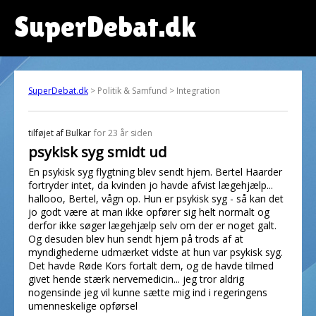
SuperDebat.dk
SuperDebat.dk
> Politik & Samfund > Integration
tilføjet af
Bulkar
for 23 år siden
psykisk syg smidt ud
En psykisk syg flygtning blev sendt hjem. Bertel Haarder
fortryder intet, da kvinden jo havde afvist lægehjælp...
hallooo, Bertel, vågn op. Hun er psykisk syg - så kan det
jo godt være at man ikke opfører sig helt normalt og
derfor ikke søger lægehjælp selv om der er noget galt.
Og desuden blev hun sendt hjem på trods af at
myndighederne udmærket vidste at hun var psykisk syg.
Det havde Røde Kors fortalt dem, og de havde tilmed
givet hende stærk nervemedicin... jeg tror aldrig
nogensinde jeg vil kunne sætte mig ind i regeringens
umenneskelige opførsel