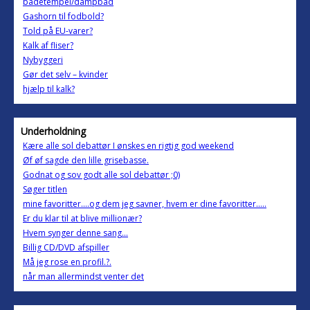
badetempel/dampbad
Gashorn til fodbold?
Told på EU-varer?
Kalk af fliser?
Nybyggeri
Gør det selv – kvinder
hjælp til kalk?
Underholdning
Kære alle sol debattør I ønskes en rigtig god weekend
Øf øf sagde den lille grisebasse.
Godnat og sov godt alle sol debattør ;0)
Søger titlen
mine favoritter....og dem jeg savner, hvem er dine favoritter.....
Er du klar til at blive millionær?
Hvem synger denne sang...
Billig CD/DVD afspiller
Må jeg rose en profil.?.
når man allermindst venter det