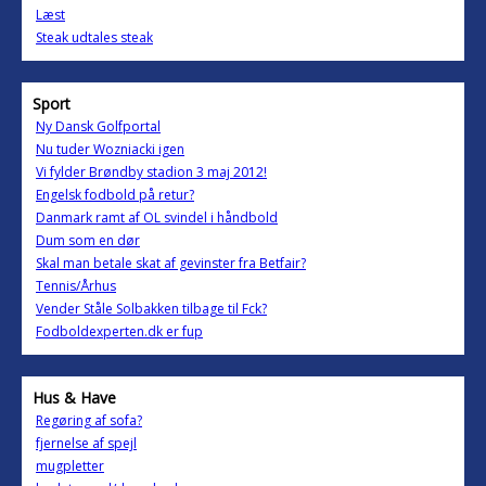
Læst
Steak udtales steak
Sport
Ny Dansk Golfportal
Nu tuder Wozniacki igen
Vi fylder Brøndby stadion 3 maj 2012!
Engelsk fodbold på retur?
Danmark ramt af OL svindel i håndbold
Dum som en dør
Skal man betale skat af gevinster fra Betfair?
Tennis/Århus
Vender Ståle Solbakken tilbage til Fck?
Fodboldexperten.dk er fup
Hus & Have
Regøring af sofa?
fjernelse af spejl
mugpletter