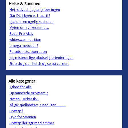
Helse & Sundhed
Hej rodvad - jeg angriber ingen
Går DU i byen e. 1. april ?
hjælp til en ugelig kost plan
Myten om rynkecreme ...
Becel Pro Aktiv
whiteswan-nutrition
omega metoden?
Paradontoseoperation
jeg mistede lige pludselig orienteringen
Stop dog den hetch og se på verden.
Alle kategorier
lighed for alle
Hjemmeside program ?
Nyt spil, virker ikk..
så gik sjællandsveje ned igen...........
Brætspil
Fryd for Spanien
Brætspiller sgr medlemmer