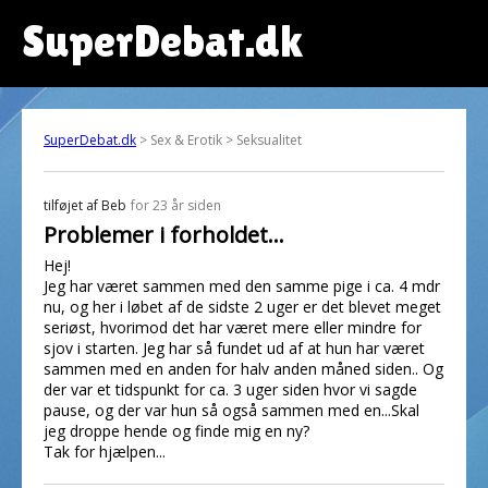
SuperDebat.dk
SuperDebat.dk
> Sex & Erotik > Seksualitet
tilføjet af
Beb
for 23 år siden
Problemer i forholdet...
Hej!
Jeg har været sammen med den samme pige i ca. 4 mdr
nu, og her i løbet af de sidste 2 uger er det blevet meget
seriøst, hvorimod det har været mere eller mindre for
sjov i starten. Jeg har så fundet ud af at hun har været
sammen med en anden for halv anden måned siden.. Og
der var et tidspunkt for ca. 3 uger siden hvor vi sagde
pause, og der var hun så også sammen med en...Skal
jeg droppe hende og finde mig en ny?
Tak for hjælpen...