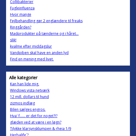
Collibakterier
Fugleinfluenza
Hvor mange
Fejlbehandling gør 2 englændere til freaks
Ringgården?
Madprodukter på tænderne og i håret...
slik!
kvalme efter middagslur
Vandpiben skal have en anden lyd
Find en mening med livet.
Alle kategorier
Kan han lide mig.
Windows vista netværk
12 mill. dollars til hund
zizmos indlæg
Bilen sælges engros.
Hva' f...... er det for noget?!?
glæden ved at være i en løgn?
Tilykke klarsynsklumpen & rheia 1/9
Herbalife`?