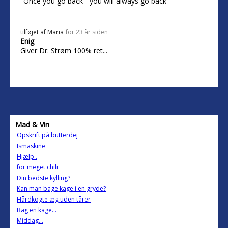
"Once you go back - you will always go back"
tilføjet af
Maria
for 23 år siden
Enig
Giver Dr. Strøm 100% ret...
Mad & Vin
Opskrift på butterdej
Ismaskine
Hjælp..
for meget chili
Din bedste kylling?
Kan man bage kage i en gryde?
Hårdkogte æg uden tårer
Bag en kage...
Middag...