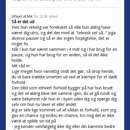
tilføjet af
Mik
for 23 år siden
Så er det ud
Hvis hun virkelig var foreksket så ville hun aldrig have
været dig utro, og det der med at "teknisk set så..." pga.
diverse pauser og så er der ingen forpligtelse, det er
noget fis.
Når i kun har været sammen i 4 mdr og i har brug for en
pause, og hun har brug for en anden, så vil det ikke
holde.
Mit råd er:
Lige meget hvor vanvittig ondt det gør, så drop hende,
du vil bare trække smerten ud ved at kæmpe for et dødt
forhold
Den tillid som ethvert forhold bygger på har hun brudt
og det vil aldrig blive det samme igen, du vil gå rundt og
være bekymret når hun er i byen uden dig og spørge dig
selv om hun nu laver et eller andet
Jeg er selv lige kommet ud af sådan et forhold, som jeg
gav en chance og endnu en chance, tro mig det er ikke
værd at spilde sin tid på
- Jeg kender selvfølgelig ikke dig eller din kæreste bedre