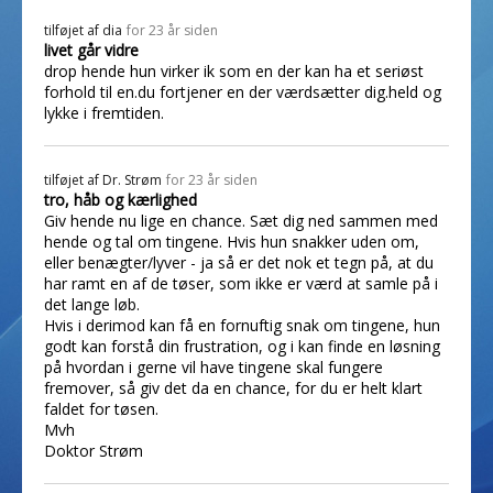
tilføjet af
dia
for 23 år siden
livet går vidre
drop hende hun virker ik som en der kan ha et seriøst
forhold til en.du fortjener en der værdsætter dig.held og
lykke i fremtiden.
tilføjet af
Dr. Strøm
for 23 år siden
tro, håb og kærlighed
Giv hende nu lige en chance. Sæt dig ned sammen med
hende og tal om tingene. Hvis hun snakker uden om,
eller benægter/lyver - ja så er det nok et tegn på, at du
har ramt en af de tøser, som ikke er værd at samle på i
det lange løb.
Hvis i derimod kan få en fornuftig snak om tingene, hun
godt kan forstå din frustration, og i kan finde en løsning
på hvordan i gerne vil have tingene skal fungere
fremover, så giv det da en chance, for du er helt klart
faldet for tøsen.
Mvh
Doktor Strøm