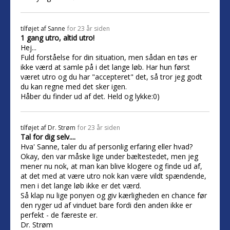
tilføjet af
Sanne
for 23 år siden
1 gang utro, altid utro!
Hej...
Fuld forståelse for din situation, men sådan en tøs er
ikke værd at samle på i det lange løb. Har hun først
været utro og du har "accepteret" det, så tror jeg godt
du kan regne med det sker igen.
Håber du finder ud af det. Held og lykke:0)
tilføjet af
Dr. Strøm
for 23 år siden
Tal for dig selv....
Hva' Sanne, taler du af personlig erfaring eller hvad?
Okay, den var måske lige under bæltestedet, men jeg
mener nu nok, at man kan blive klogere og finde ud af,
at det med at være utro nok kan være vildt spændende,
men i det lange løb ikke er det værd.
Så klap nu lige ponyen og giv kærligheden en chance før
den ryger ud af vinduet bare fordi den anden ikke er
perfekt - de færeste er.
Dr. Strøm