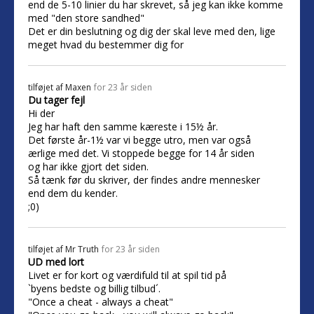
end de 5-10 linier du har skrevet, så jeg kan ikke komme
med "den store sandhed"
Det er din beslutning og dig der skal leve med den, lige
meget hvad du bestemmer dig for
tilføjet af
Maxen
for 23 år siden
Du tager fejl
Hi der
Jeg har haft den samme kæreste i 15½ år.
Det første år-1½ var vi begge utro, men var også
ærlige med det. Vi stoppede begge for 14 år siden
og har ikke gjort det siden.
Så tænk før du skriver, der findes andre mennesker
end dem du kender.
;0)
tilføjet af
Mr Truth
for 23 år siden
UD med lort
Livet er for kort og værdifuld til at spil tid på
`byens bedste og billig tilbud´.
"Once a cheat - always a cheat"