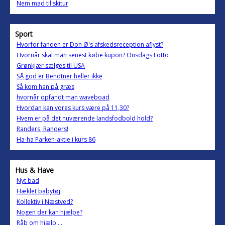
Nem mad til skitur
Sport
Hvorfor fanden er Don Ø's afskedsreception aflyst?
Hvornår skal man senest købe kupon? Onsdags Lotto
Grønkjær sælges til USA
SÅ god er Bendtner heller ikke
Så kom han på græs
hvornår opfandt man waveboad
Hvordan kan vores kurs være på 11,30?
Hvem er på det nuværende landsfodbold hold?
Randers, Randers!
Ha-ha Parken-aktie i kurs 86
Hus & Have
Nyt bad
Hæklet babytøj
Kollektiv i Næstved?
Nogen der kan hjælpe?
Råb om hjælp....