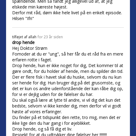
spændende. Men så fandt jeg alligevel ud af, at jeg
elskede min kæreste højest.
Derfor mit råd, døm ikke hele livet på en enkelt episode.
Hilsen "Ifri"
tilføjet af
allah
for 23 år siden
drop hende
Hej Doktor Strøm
Fomoder at du er "ung", så her får du et råd fra en mere
erfaren rotte i faget.
Drop hende, hun er ikke noget for dig, Det kommer til at
gøre ondt, for du holder af hende, men du spilder din tid.
Der er flere fisk i havet skal du huske, selvom du nu kun
ser hende for dig. Hun bruger dig på det grusomste, og
det er kun os andre udenforstående der kan råbe dig op,
for vi er dejlig uden for de følelser du har.
Du skal også lære at lytte til andre, vi vil dig det kun det
bedste, selvom vi ikke kender dig, men derfor vil vi godt
høste af vores erfaringer.
Du finder på et tidspunkt den rette, tro mig, men det er
ikke lige den du har gang i for øjeblikket.
Drop hende, og så få dig et liv.
Respekt for at du udtrykker dine følelser her !!!!!!!!