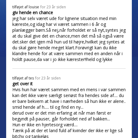
tilføjet af
louise
for 23 år siden
giv hende en chance
jeg har selv været ude for lignene situation med min
kæreste,og idag har vi været sammen i 6 år og
planlægger børn.Så nej,når forholdet er så nyt,syntes jeg
at du skal give det en chance,men det må så også være
det.sker det igen må hun ud til højre,hvilket jeg syntes at
du skal gøre hende meget klart.Forøvrigt kan du ikke
klandre hende for at være sammen med en anden når i
holdt pause,da var i jo ikke kærester!!held og lykke
tilføjet af
tes
for 23 år siden
get over it
Hvis hun har været sammen med en mens i var sammen
kan det ikke være særligt seriøst fra hendes side af.... du
er bare bekvem at have i nærheden så hun ikke er alene..
smid hende af h..... til og find en ny...
derud over er det min erfaring at når man først er
begyndt på pauser, går forholdet ned af bakken...
Hun er ikke en hjertesorg værd....
Tænk på at der et land fuld af kvinder der ikke er lige så
bitchy og tankeløs