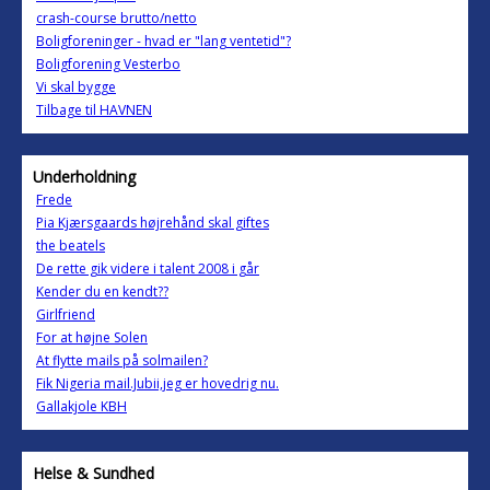
crash-course brutto/netto
Boligforeninger - hvad er "lang ventetid"?
Boligforening Vesterbo
Vi skal bygge
Tilbage til HAVNEN
Underholdning
Frede
Pia Kjærsgaards højrehånd skal giftes
the beatels
De rette gik videre i talent 2008 i går
Kender du en kendt??
Girlfriend
For at højne Solen
At flytte mails på solmailen?
Fik Nigeria mail.Jubii,jeg er hovedrig nu.
Gallakjole KBH
Helse & Sundhed