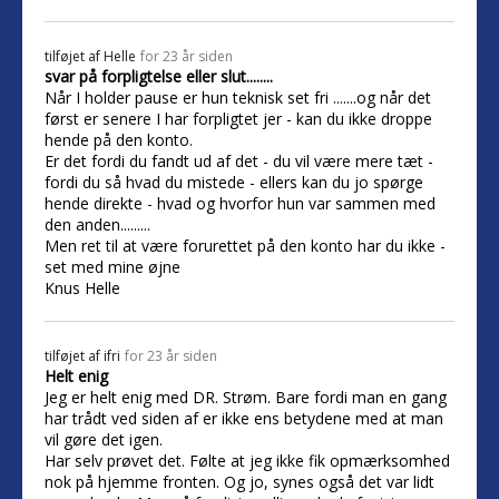
tilføjet af
Helle
for 23 år siden
svar på forpligtelse eller slut........
Når I holder pause er hun teknisk set fri .......og når det
først er senere I har forpligtet jer - kan du ikke droppe
hende på den konto.
Er det fordi du fandt ud af det - du vil være mere tæt -
fordi du så hvad du mistede - ellers kan du jo spørge
hende direkte - hvad og hvorfor hun var sammen med
den anden.........
Men ret til at være forurettet på den konto har du ikke -
set med mine øjne
Knus Helle
tilføjet af
ifri
for 23 år siden
Helt enig
Jeg er helt enig med DR. Strøm. Bare fordi man en gang
har trådt ved siden af er ikke ens betydene med at man
vil gøre det igen.
Har selv prøvet det. Følte at jeg ikke fik opmærksomhed
nok på hjemme fronten. Og jo, synes også det var lidt