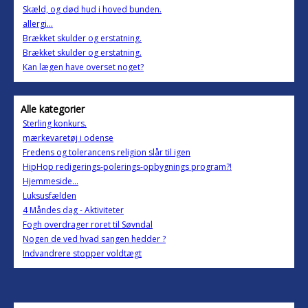
Skæld, og død hud i hoved bunden.
allergi...
Brækket skulder og erstatning.
Brækket skulder og erstatning.
Kan lægen have overset noget?
Alle kategorier
Sterling konkurs.
mærkevaretøj i odense
Fredens og tolerancens religion slår til igen
HipHop redigerings-polerings-opbygnings program?!
Hjemmeside...
Luksusfælden
4 Måndes dag - Aktiviteter
Fogh overdrager roret til Søvndal
Nogen de ved hvad sangen hedder ?
Indvandrere stopper voldtægt