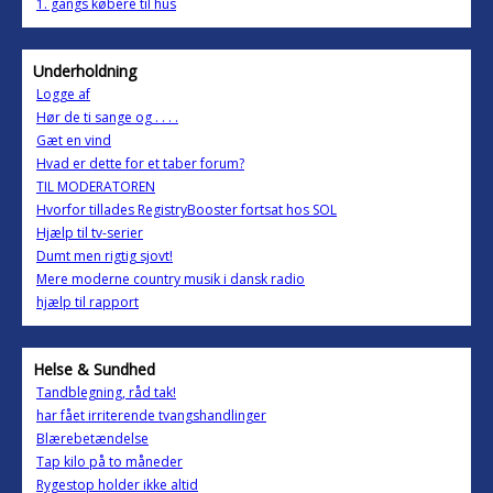
1. gangs købere til hus
Underholdning
Logge af
Hør de ti sange og . . . .
Gæt en vind
Hvad er dette for et taber forum?
TIL MODERATOREN
Hvorfor tillades RegistryBooster fortsat hos SOL
Hjælp til tv-serier
Dumt men rigtig sjovt!
Mere moderne country musik i dansk radio
hjælp til rapport
Helse & Sundhed
Tandblegning, råd tak!
har fået irriterende tvangshandlinger
Blærebetændelse
Tap kilo på to måneder
Rygestop holder ikke altid