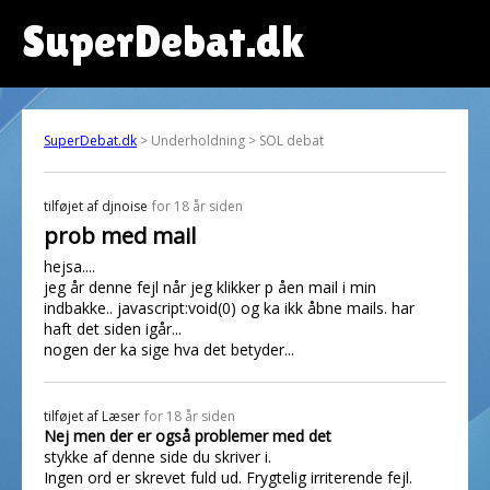
SuperDebat.dk
SuperDebat.dk
> Underholdning > SOL debat
tilføjet af
djnoise
for 18 år siden
prob med mail
hejsa....
jeg år denne fejl når jeg klikker p åen mail i min
indbakke.. javascript:void(0) og ka ikk åbne mails. har
haft det siden igår...
nogen der ka sige hva det betyder...
tilføjet af
Læser
for 18 år siden
Nej men der er også problemer med det
stykke af denne side du skriver i.
Ingen ord er skrevet fuld ud. Frygtelig irriterende fejl.