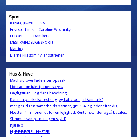
Sport
Karate, Ju-Jitsu, O.S.V.
Er vi stort nok til Caroline Wozniaky
Er Bjarne Riis Dansker?
MEST KVINDELIGE SPORT!
Klatring
Bjarne Riis som ny landstræner
Hus & Have
Mat hvid overflade efter opvask
Lidt råd om julestjerner søges.
Dagligstuen... og dens betydning
Kan min polske kæreste og jeg købe bolig i Danmark?
mangler du en samarbejds partner, (JP1234 jeg leder efter dig)
Næsten 4 millioner kr. for en lejlighed. Renter skal der også betales.
Skimmelsvamp - min egen skyld?
hjæælp
HJÆÆÆÆÆLP - HASTER!