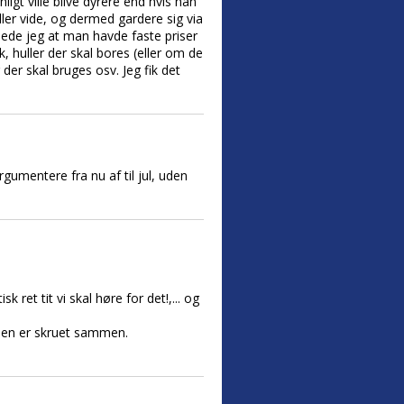
igt ville blive dyrere end hvis han
ller vide, og dermed gardere sig via
roede jeg at man havde faste priser
 huller der skal bores (eller om de
 der skal bruges osv. Jeg fik det
gumentere fra nu af til jul, uden
 ret tit vi skal høre for det!,... og
rden er skruet sammen.