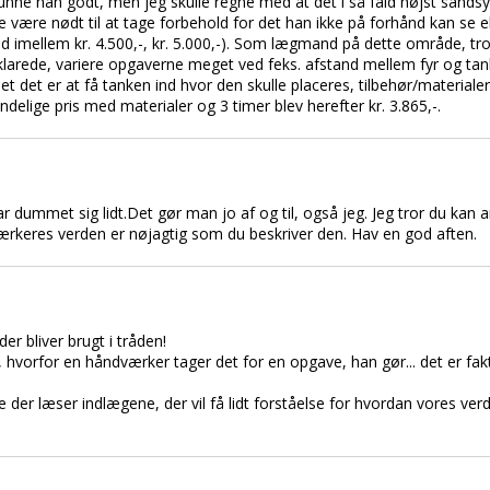
kunne han godt, men jeg skulle regne med at det i så fald højst sandsynl
e være nødt til at tage forbehold for det han ikke på forhånd kan se e
ted imellem kr. 4.500,-, kr. 5.000,-). Som lægmand på dette område, t
rede, variere opgaverne meget ved feks. afstand mellem fyr og tank,
t det er at få tanken ind hvor den skulle placeres, tilbehør/materialer
ndelige pris med materialer og 3 timer blev herefter kr. 3.865,-.
 dummet sig lidt.Det gør man jo af og til, også jeg. Jeg tror du kan ar
ærkeres verden er nøjagtig som du beskriver den. Hav en god aften.
r bliver brugt i tråden!
 hvorfor en håndværker tager det for en opgave, han gør... det er faktisk
 der læser indlægene, der vil få lidt forståelse for hvordan vores ve