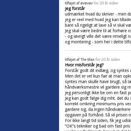
tilføjet af
øvøvøv
for 20 år siden
jeg forstår
udmærket hvad du skriver - men du fo
jeg er reel med hvad jeg kan tillad
bare så rigeligt at lave så vi skal
Jeg skal være bedre til at forhøre 
- og iøvrigt ville det være rimelig
og montering - som her i dette tilfæ
tilføjet af
The Man
for 20 år siden
Hvor misforstår jeg?
Forstår godt dit indlæg, og syntes
Men det er vel kun fair at man opkr
syntes man skulle have brugt, så læ
håndværksmestre vil gardere sig mh
jeg personligt ikke be om en fast pr
Jeg kan godt følge dig mht. det du 
korrekt omkring minimums pris ved 
gardere sig, da ingen håndværkere 
opgaven på forhånd. Så vil prisen
For ikke langt tid siden, fik jeg ud
”OK”s tekniker og bad om fast pris 