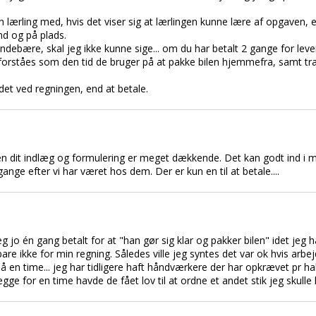
 en lærling med, hvis det viser sig at lærlingen kunne lære af opgaven, e
nd og på plads.
indebære, skal jeg ikke kunne sige... om du har betalt 2 gange for lev
al forståes som den tid de bruger på at pakke bilen hjemmefra, samt
det ved regningen, end at betale.
 men dit indlæg og formulering er meget dækkende. Det kan godt ind i m
gange efter vi har været hos dem. Der er kun en til at betale....
eg jo én gang betalt for at "han gør sig klar og pakker bilen" idet jeg h
bare ikke for min regning. Således ville jeg syntes det var ok hvis arbe
å en time... jeg har tidligere haft håndværkere der har opkrævet pr h
ge for en time havde de fået lov til at ordne et andet stik jeg skulle 