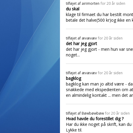
tilføjet af
airimorten
for 20 år siden
du skal
klage til firmaet du har bestilt mon
betale det halve(500 kr)og ikke en
tilføjet af
ævævæv
for 20 år siden
det har jeg gjort
det har jeg gjort - men hun var sn
noget...
tilføjet af
ævævæv
for 20 år siden
bagklog
bagklog kan man jo altid være - da 
snakkede med ekspedienten om at sel
en almindelig kontakt ... men det a
tilføjet af
Bøwbøwbøw
for 20 år siden
Hvad havde du forestillet dig ?
Har du ikke noget på skrift, kan du
Lykke til.