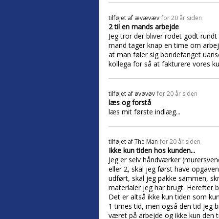
tilføjet af
ævævæv
for 20 år siden
2 til en mands arbejde
Jeg tror der bliver rodet godt run
mand tager knap en time om arbejdet
at man føler sig bondefanget uanset
kollega for så at fakturere vores ku
tilføjet af
øvøvøv
for 20 år siden
læs og forstå
læs mit første indlæg...
tilføjet af
The Man
for 20 år siden
Ikke kun tiden hos kunden...
Jeg er selv håndværker (murersvend) 
eller 2, skal jeg først have opgav
udført, skal jeg pakke sammen, s
materialer jeg har brugt. Herefter b
Det er altså ikke kun tiden som kun
1 times tid, men også den tid jeg 
været på arbejde og ikke kun den ti