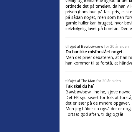
venlig og forklarede ligeud at det 
ordnede det på timeløn, da han vill
prisen (hans bud på fast pris, et s
på sådan noget, men som han forkla
gamle huller kan bruges), hvor bøvle
selvfølgelig lavet på timeløn. Den e
tilføjet af
Bøwbøwbøw
for 20 år siden
Du har ikke misforstået noget.
Men det piner debatøren, at han har
han kommer til at forstå, at håndv
tilføjet af
The Man
for 20 år siden
Tak skal du ha´
Bøwbøwbøw... he he, sjove navne de
Det ER sgu svært for folk at forstå,
det er især på de mindre opgaver.
Men jeg håber da også der er nogle
Fortsat god aften, til dig også!