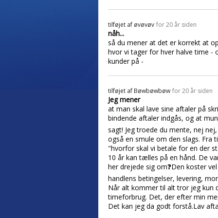
tilføjet af
øvøvøv
for 20 år siden
nåh...
så du mener at det er korrekt at o
hvor vi tager for hver halve time 
kunder på -
tilføjet af
Bøwbøwbøw
for 20 år siden
Jeg mener
at man skal lave sine aftaler på sk
bindende aftaler indgås, og at mun
sagt! Jeg troede du mente, nej nej,
også en smule om den slags. Fra tid t
"hvorfor skal vi betale for en der 
10 år kan tælles på en hånd. De var
her drejede sig om❓Den koster vel 
handlens betingelser, levering, mo
Når alt kommer til alt tror jeg kun
timeforbrug. Det, der efter min men
Det kan jeg da godt forstå.Lav aftal