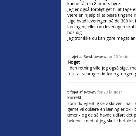
kunne få min 8 timers hyre.
Jeg er også forpligtiget til at tage
være en hjælp til at bære tingene i
Lige hvad leveringen på de 300 kr. 
lærlingen, eller om leveringen sk
hos dig.
Jeg tror ikke du kan gøre meget an
tilføjet af
Bøwbøwbøw
for 20 år siden
Noget
I den retning ville jeg også sige,
folk, at vi bruger tid før og, nogen 
tilføjet af
øvøvøv
for 20 år siden
korrekt
som du egentlig selv skriver - har j
gerne vil oplære en lærling er ok - 
timer - og de så havde udført det p
bekendt med at jeg skulle betale beg