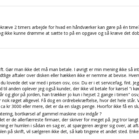
pkræve 2 timers arbejde for hvad en håndværker kan gøre på én time??
- og ikke kunne drømme at sætte to på en opgave og så kræve det dob
rift. Gør man ikke det må man betale. I øvrigt er min mening ikke så i
dtlige aftaler over disken eller hækken ikke er nemme at bevise. Hve
 du lovede det var med i prisen osv, osv. Du er i et servicefag, fint. J
il anden oplever jeg også kunder, der ikke vil betale for kørsel "i kører
står og glor på jorden, han trækker jo kun i hejset 2 gange i timen" os
 nok røget alligevel. Få dog en ordrebekræftelse, hvor det hele står.
ca kr 3000 eller mere, det er da en slags penge. Hvorfor ikke få en s
ntering, bortkørsel af gammel maskine osv indgår ?
 det er de allerfærreste firmaer, der skriver for meget på. Jeg tror la
ing er humlen i sådan en sag er, at spørgeren ærgrer sig over, at afta
en på skrift, vil sælgeren ikke det, så køb tingene et andet sted. Enkel