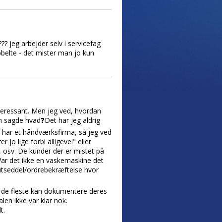
? jeg arbejder selv i servicefag
belte - det mister man jo kun
nteressant. Men jeg ved, hvordan
m sagde hvad❓Det har jeg aldrig
eg har et håndværksfirma, så jeg ved
 jo lige forbi alligevel" eller
v, osv. De kunder der er mistet på
 Var det ikke en vaskemaskine det
lutseddel/ordrebekræftelse hvor
ngt de fleste kan dokumentere deres
len ikke var klar nok.
t.