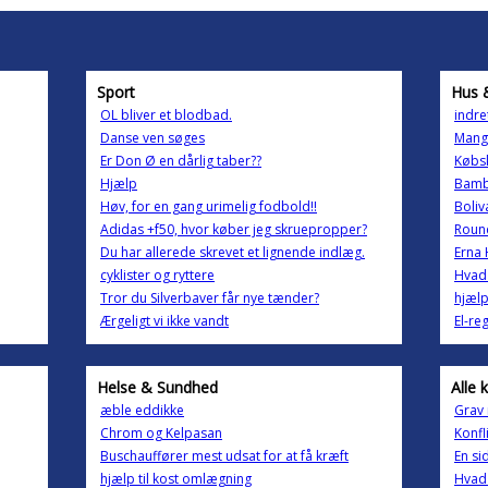
Sport
Hus 
OL bliver et blodbad.
indre
Danse ven søges
Mang
Er Don Ø en dårlig taber??
Købsk
Hjælp
Bam
Høv, for en gang urimelig fodbold!!
Boliv
Adidas +f50, hvor køber jeg skruepropper?
Roun
Du har allerede skrevet et lignende indlæg.
Erna 
cyklister og ryttere
Hvad 
Tror du Silverbaver får nye tænder?
hjælp
Ærgeligt vi ikke vandt
El-re
Helse & Sundhed
Alle 
æble eddikke
Grav
Chrom og Kelpasan
Konfli
Buschauffører mest udsat for at få kræft
En si
hjælp til kost omlægning
Hvad 