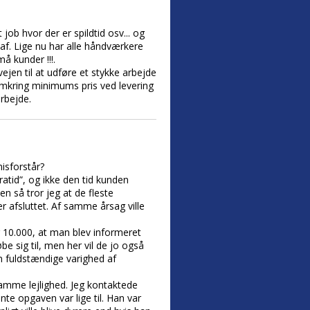
job hvor der er spildtid osv... og
 af. Lige nu har alle håndværkere
å kunder !!!.
ejen til at udføre et stykke arbejde
 omkring minimums pris ved levering
arbejde.
isforstår?
atid”, og ikke den tid kunden
en så tror jeg at de fleste
 afsluttet. Af samme årsag ville
or 10.000, at man blev informeret
e sig til, men her vil de jo også
n fuldstændige varighed af
 samme lejlighed. Jeg kontaktede
te opgaven var lige til. Han var