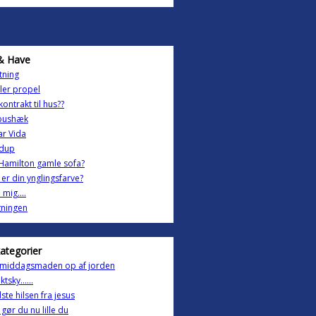
& Have
tning
ler propel
ontrakt til hus??
bushæk
ar Vida
dup
Hamilton gamle sofa?
er din ynglingsfarve?
 mig....
gningen
kategorier
 middagsmaden op af jorden
ktsky......
dste hilsen fra jesus
gør du nu lille du