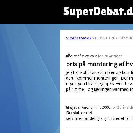
SuperDebat.
SuperDebat.dk
> Hus & Have > Håndvæ
tilføjet af
ævævæv
for 20 år siden
pris på montering af hv
Jeg har købt tørretumbler og komfur
dertil kommer monteringen. Der mø
regningen bliver jeg opkrævet 1 sve
på 1 time - og lærlingen var med for
tilføjet af
Anonym nr. 2000
for 20 år sid
Du slutter det
selv til en anden gang... istedet for 