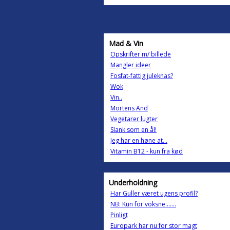
Mad & Vin
Opskrifter m/ billede
Mangler ideer
Fosfat-fattig juleknas?
Wok
Vin..
Mortens And
Vegetarer lugter
Slank som en ål!
Jeg har en høne at...
Vitamin B12 - kun fra kød
Underholdning
Har Guller været ugens profil?
NB: Kun for voksne.......
Pinligt
Europark har nu for stor magt