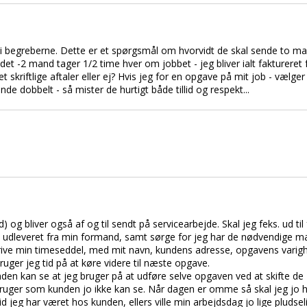
dt i begreberne. Dette er et spørgsmål om hvorvidt de skal sende to m
 -2 mand tager 1/2 time hver om jobbet - jeg bliver ialt faktureret fo
 skriftlige aftaler eller ej? Hvis jeg for en opgave på mit job - vælge
nde dobbelt - så mister de hurtigt både tillid og respekt...
og bliver også af og til sendt på servicearbejde. Skal jeg feks. ud til 
en udleveret fra min formand, samt sørge for jeg har de nødvendige m
krive min timeseddel, med mit navn, kundens adresse, opgavens var
ruger jeg tid på at køre videre til næste opgave.
den kan se at jeg bruger på at udføre selve opgaven ved at skifte de 2
bruger som kunden jo ikke kan se. Når dagen er omme så skal jeg jo h
d jeg har været hos kunden, ellers ville min arbejdsdag jo lige pludsel