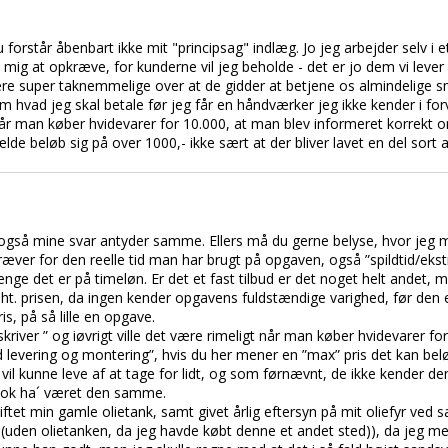
rstår åbenbart ikke mit "principsag" indlæg. Jo jeg arbejder selv i et 
e mig at opkræve, for kunderne vil jeg beholde - det er jo dem vi lever
 være super taknemmelige over at de gidder at betjene os almindelige sm
om hvad jeg skal betale før jeg får en håndværker jeg ikke kender i forv
t når man køber hvidevarer for 10.000, at man blev informeret korrekt
lde beløb sig på over 1000,- ikke sært at der bliver lavet en del sort 
 også mine svar antyder samme. Ellers må du gerne belyse, hvor jeg m
æver for den reelle tid man har brugt på opgaven, også ”spildtid/ekstr
nge det er på timeløn. Er det et fast tilbud er det noget helt andet, m
t. prisen, da ingen kender opgavens fuldstændige varighed, før den er
is, på så lille en opgave.
skriver ” og iøvrigt ville det være rimeligt når man køber hvidevarer f
levering og montering”, hvis du her mener en ”max” pris det kan beløb
vil kunne leve af at tage for lidt, og som førnævnt, de ikke kender de
 nok ha´ været den samme.
skiftet min gamle olietank, samt givet årlig eftersyn på mit oliefyr ved
(uden olietanken, da jeg havde købt denne et andet sted)), da jeg men