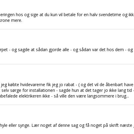
teringen hos og sige at du kun vil betale for en halv svendetime og ikk
 krone mere.
erpet - og sagde at sådan gjorde alle - og sådan var det hos dem - og 
jeg købte hvidevarerne fik jeg jo rabat - ( og det vil de åbenbart hav
v sørge for installationen - sagde hun at det tager jo ikke lang tid -
nbefalede elektrikeren ikke - så ville den være langsommere i brug...
 hyle eller synge. Lær noget af denne sag og få noget på skrift næste