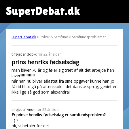
SuperDebat.dk
SuperDebat.dk
> Politik & Samfund > Samfundsproblemer
tilføjet af
dob-x
for 22 år siden
prins henriks fødselsdag
man bliver 70 år og føler sig træt af alt det arbejde han
laver!!!!!!!!!!!!!!!!!
når han nu bliver aflastet fra sine opgaver kunne han jo
få tid til at gå på aftenskole i det danske sprog, geniet er
ikke lige så god som alexandra!
tilføjet af
Anon
for 22 år siden
Er prinse henriks fødselsdag er samfundsproblem?
:-) ?
ok, vi betaler for det...