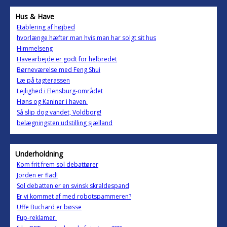
Hus & Have
Etablering af højbed
hvorlænge hæfter man hvis man har solgt sit hus
Himmelseng
Havearbejde er godt for helbredet
Børneværelse med Feng Shui
Læ på tagterassen
Lejlighed i Flensburg-området
Høns og Kaniner i haven.
Så slip dog vandet, Voldborg!
belægningsten udstilling sjælland
Underholdning
Kom frit frem sol debattører
Jorden er flad!
Sol debatten er en svinsk skraldespand
Er vi kommet af med robotspammeren?
Uffe Buchard er bøsse
Fup-reklamer.