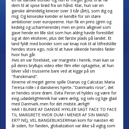
dem til at spise brød fra sin hånd. Klar, hun var en
ganske almindelig kineser over 3 tiår (årti), som dig og
mig. Og kinsesike kvinder er kendte for sin støre
ambitioner over europeerne. Hun fik en prins (grim og
kedelig og ucharmerende) men en prins alligevel som
gave hende en lille slot som hun aldrig havde forestillet
sig at den eksiterer, plus det første plads på landet. Et
land fyldt med bonder som var knap nok til at tilfredstille
hendes store ego, nok til at have slikende hendes føder
hvor hun går.
Hvis en var forelsket, var margrete i henrik, man kan se
på deres bryllups video eller film eller optagelse, at hun
bliver våd i trusserne bare ved at kigge på sin
"franskmand".
Kinerne vil meget gerne spille Dianas og Calcutas Maria
Teresa rolle i d danskeres hjerte.."Danmarks rose", det
er hendes store drøm. Evita Peron vil hyldes og være for
evig..udødelig!!Henrik har være ærlig, sig selv og lige glad
med Danmark..men for det midste..ærlig!!!
HAR I BUNKE AF DANSKE HYKLER SAGT FACE TO FACE
TIL MARGRETE HVOR DUM I MENER AF SIN MAND
ER?? NEJ, VEL BANGEBUKSER!!Han kom for næsten 40
år siden, for fanden, globalization var ikke så vigtig som