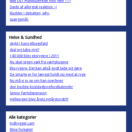
Ikke DET manipulerede foto igen ????
Døde af allergisk reaktion :-(
kludder i debatten, why.
spørgsmål:
Helse & Sundhed
skyld i hans tilbagefald
skal jeg tabe mig?
140.000 blev eksrygere i 2011
Nu skal røgen væk fra værtshusene
Eks-rygere: Det kan altså godt lade sig gøre
De smarte er for længst holdt op med at ryge
Nu må vi jo se om han overlever
den bedste kostdagbog/kostkalender
Senior Førtidspension
Hellepigen blev årets nytårstorsk!!!!
Alle kategorier
Indbygget cam
Blive forkælet