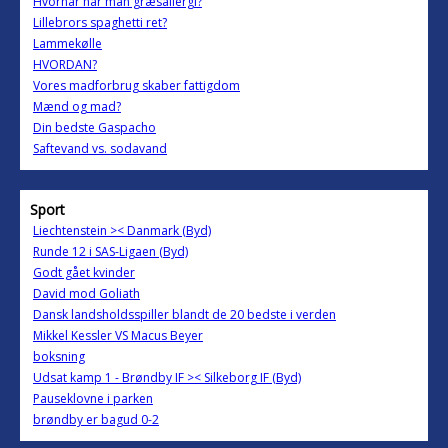
Hvornår har man græsallergi?
Lillebrors spaghetti ret?
Lammekølle
HVORDAN?
Vores madforbrug skaber fattigdom
Mænd og mad?
Din bedste Gaspacho
Saftevand vs. sodavand
Sport
Liechtenstein >< Danmark (Byd)
Runde 12 i SAS-Ligaen (Byd)
Godt gået kvinder
David mod Goliath
Dansk landsholdsspiller blandt de 20 bedste i verden
Mikkel Kessler VS Macus Beyer
boksning
Udsat kamp 1 - Brøndby IF >< Silkeborg IF (Byd)
Pauseklovne i parken
brøndby er bagud 0-2