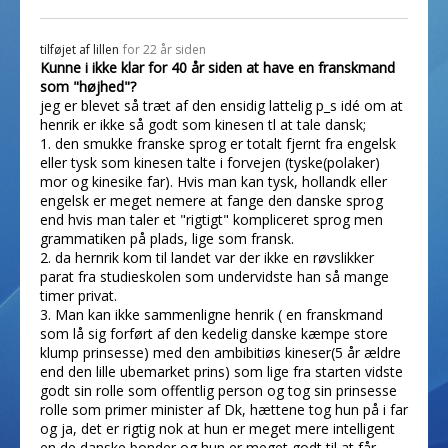
tilføjet af
lillen
for 22 år siden
Kunne i ikke klar for 40 år siden at have en franskmand
som "højhed"?
jeg er blevet så træt af den ensidig lattelig p_s idé om at
henrik er ikke så godt som kinesen tl at tale dansk;
1. den smukke franske sprog er totalt fjernt fra engelsk
eller tysk som kinesen talte i forvejen (tyske(polaker)
mor og kinesike far). Hvis man kan tysk, hollandk eller
engelsk er meget nemere at fange den danske sprog
end hvis man taler et "rigtigt" kompliceret sprog men
grammatiken på plads, lige som fransk.
2. da hernrik kom til landet var der ikke en røvslikker
parat fra studieskolen som undervidste han så mange
timer privat.
3. Man kan ikke sammenligne henrik ( en franskmand
som lå sig forført af den kedelig danske kæmpe store
klump prinsesse) med den ambibitiøs kineser(5 år ældre
end den lille ubemarket prins) som lige fra starten vidste
godt sin rolle som offentlig person og tog sin prinsesse
rolle som primer minister af Dk, hættene tog hun på i far
og ja, det er rigtig nok at hun er meget mere intelligent
en de danske bonder og hun er meget godt til at får