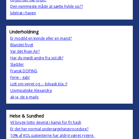
Den nemmeste måde at sætte hylde op??
Juletræ i haven
Underholdning
Er modild en kvinde eller en mand?
Blandet frugt
Var det Ryan Air?
Har du mødt andre fra sol.dk?
Sladder
Fransk DOPING
Ferie - gab!
Lidt om vejret og…- bilvask bla..!!
Usympatiske Alexandra
ak ja, de e-mails
Helse & Sundhed
Vil bruge lotto gevinst i kamp for fri hash
Er det her normal undersøgelsesprocedure?
10% af KOL patienterne har aldrig været rygere.