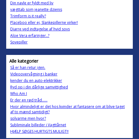
Din navle er fyldt med liv
vægttab som jeanette dzienis
Trimform is it really?
Placeboo eller ej, Slankepillerne virker!
Diarre ved indtagelse af hvid sovs
Aloe Vera erfaringer..?
Sovepiller
Alle kategorier
Så er han retur igen.
Videoovervågning i banker
kender du en auto-elektrikker
Ryd op i din dårlige samvittighed
Who Am I
Er der en rød tråd......
Hvor almindeligt er det hos kvinder at fantasere om at blive taget
af to mænd samtidigt?
solvarme men hvor?
Subliminale billeder i Vagttårnet
HJÆLP SØGES HURTIGTS MULIGT!!