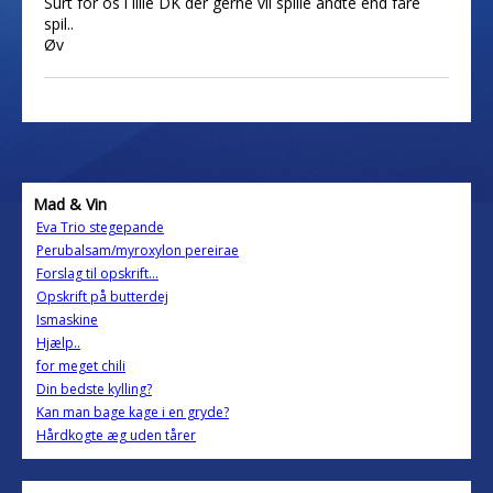
Surt for os i lille DK der gerne vil spille andte end fåre
spil..
Øv
Mad & Vin
Eva Trio stegepande
Perubalsam/myroxylon pereirae
Forslag til opskrift...
Opskrift på butterdej
Ismaskine
Hjælp..
for meget chili
Din bedste kylling?
Kan man bage kage i en gryde?
Hårdkogte æg uden tårer