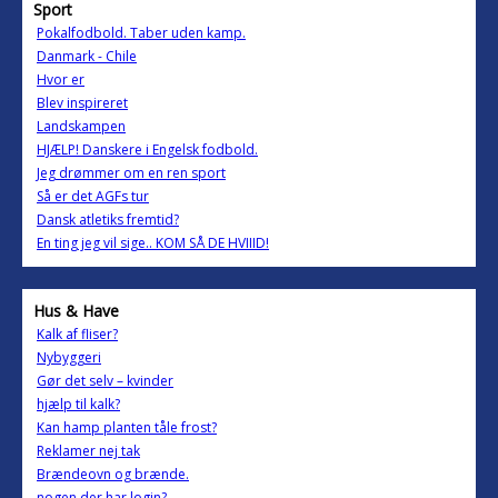
Sport
Pokalfodbold. Taber uden kamp.
Danmark - Chile
Hvor er
Blev inspireret
Landskampen
HJÆLP! Danskere i Engelsk fodbold.
Jeg drømmer om en ren sport
Så er det AGFs tur
Dansk atletiks fremtid?
En ting jeg vil sige.. KOM SÅ DE HVIIID!
Hus & Have
Kalk af fliser?
Nybyggeri
Gør det selv – kvinder
hjælp til kalk?
Kan hamp planten tåle frost?
Reklamer nej tak
Brændeovn og brænde.
nogen der har login?