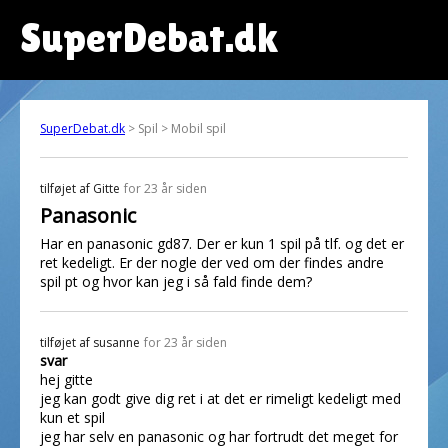
SuperDebat.dk
SuperDebat.dk
> Spil > Mobil spil
tilføjet af
Gitte
for 23 år siden
Panasonic
Har en panasonic gd87. Der er kun 1 spil på tlf. og det er
ret kedeligt. Er der nogle der ved om der findes andre
spil pt og hvor kan jeg i så fald finde dem?
tilføjet af
susanne
for 23 år siden
svar
hej gitte
jeg kan godt give dig ret i at det er rimeligt kedeligt med
kun et spil
jeg har selv en panasonic og har fortrudt det meget for