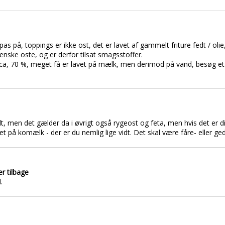
s på, toppings er ikke ost, det er lavet af gammelt friture fedt / olie,
ienske oste, og er derfor tilsat smagsstoffer.
 ca, 70 %, meget få er lavet på mælk, men derimod på vand, besøg et
dt, men det gælder da i øvrigt også rygeost og feta, men hvis det er di
et på komælk - der er du nemlig lige vidt. Det skal være fåre- eller ge
er tilbage
.