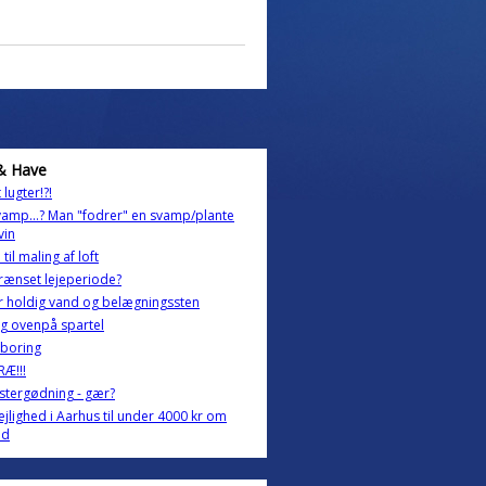
& Have
 lugter!?!
vamp...? Man "fodrer" en svamp/plante
vin
til maling af loft
rænset lejeperiode?
 holdig vand og belægningssten
g ovenpå spartel
-boring
Æ!!!
stergødning - gær?
lejlighed i Aarhus til under 4000 kr om
ed