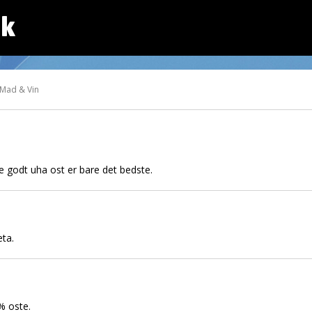
dk
 Mad & Vin
e godt uha ost er bare det bedste.
eta.
 % oste.