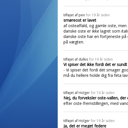
tilføjet af
pen
for 19 år siden
smøreost er lavet
af osteaffald, og gamle oste, men pa
danske oste er ikke lagret som ital
danske oste har en fortjeneste på
på vægten.
tilføjet af
dulkis
for 19 år siden
Vi spiser det ikke fordi det er sundt
- Vi spiser det fordi det smager go
må du hellere holde dig fra feta lav
tilføjet af
Holger
for 19 år siden
Nej, du forveksler oste-vallen, der 
efter oste-fremstillingen, med vand
tilføjet af
Holger
for 19 år siden
Ja, det er meget federe