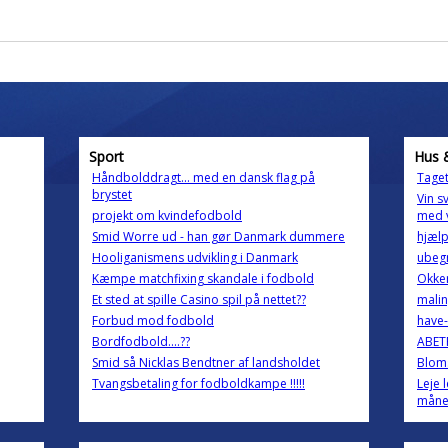
Sport
Hus 
Håndbolddragt... med en dansk flag på
Taget
brystet
Vin s
projekt om kvindefodbold
med 
Smid Worre ud - han gør Danmark dummere
hjælp 
Hooliganismens udvikling i Danmark
ubeg
Kæmpe matchfixing skandale i fodbold
Okker
Et sted at spille Casino spil på nettet??
malin
Forbud mod fodbold
have
Bordfodbold....??
ABETR
Smid så Nicklas Bendtner af landsholdet
Blom
Tvangsbetaling for fodboldkampe !!!!!
Leje 
mån