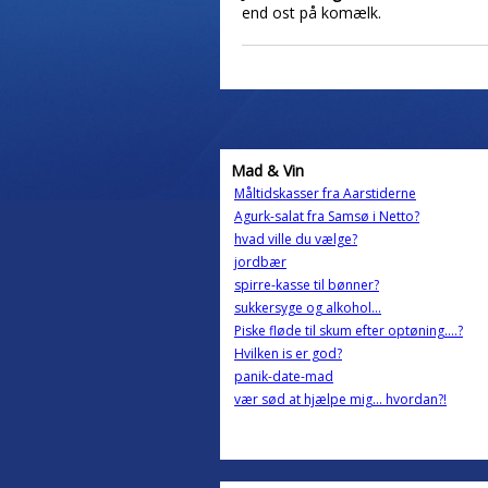
end ost på komælk.
Mad & Vin
Måltidskasser fra Aarstiderne
Agurk-salat fra Samsø i Netto?
hvad ville du vælge?
jordbær
spirre-kasse til bønner?
sukkersyge og alkohol...
Piske fløde til skum efter optøning....?
Hvilken is er god?
panik-date-mad
vær sød at hjælpe mig... hvordan?!