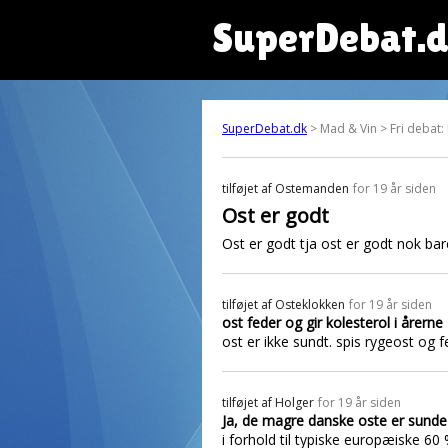
SuperDebat.
SuperDebat.dk
> Mad & Vin > Fri debat:
tilføjet af
Ostemanden
for 19 år siden
Ost er godt
Ost er godt tja ost er godt nok bar
tilføjet af
Osteklokken
for 19 år siden
ost feder og gir kolesterol i årerne
ost er ikke sundt. spis rygeost og f
tilføjet af
Holger
for 19 år siden
Ja, de magre danske oste er sunde
i forhold til typiske europæiske 60