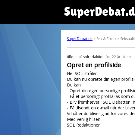
SuperDebat.
SuperDebat.dk
> Sex & Erotik > Seksuali
tilføjet af
solredaktion
for 22 år siden
Opret en profilside
Hej SOL-stråler
Du kan nu oprette din egen profil
Du kan:
- Opret din egen personlige profilsid
- Få et personligt profilalias som 
- Bliv fremhævet i SOL Debatten, nå
- Få tilsendt en e-mail når der blive
Vi håber du bliver glad for vores 
Med venlig hilsen
SOL Redaktionen