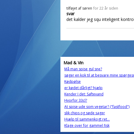
tilføjet af
søren
for 22 år siden
svar
det kalder jeg squ inteligent kontrol!
Mad & Vin
Må man spise gul sne?
søger en kok til at besvare mine spørge
Kødpølse
er kødet dårligt? hjælp
Kender I det: Saftevand
Hvorfor 33cl?
At spise ude som vegetar? ("fastfood")
slik chips og søde sager
Hjælp til sammenkogt ret...
Klage over for gammel fisk