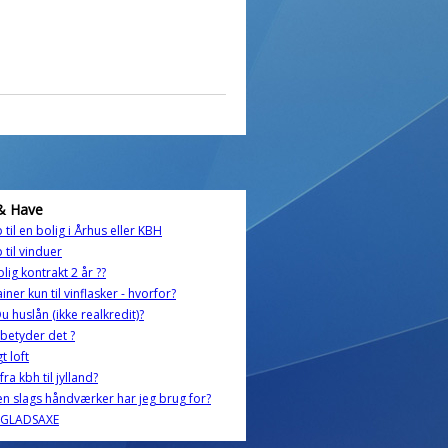
& Have
 til en bolig i Århus eller KBH
 til vinduer
olig kontrakt 2 år ??
iner kun til vinflasker - hvorfor?
u huslån (ikke realkredit)?
betyder det ?
t loft
 fra kbh til jylland?
en slags håndværker har jeg brug for?
 GLADSAXE