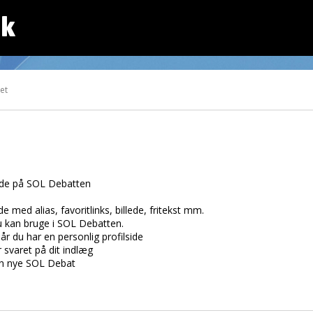
dk
tet
side på SOL Debatten
e med alias, favoritlinks, billede, fritekst mm.
du kan bruge i SOL Debatten.
r du har en personlig profilside
r svaret på dit indlæg
den nye SOL Debat