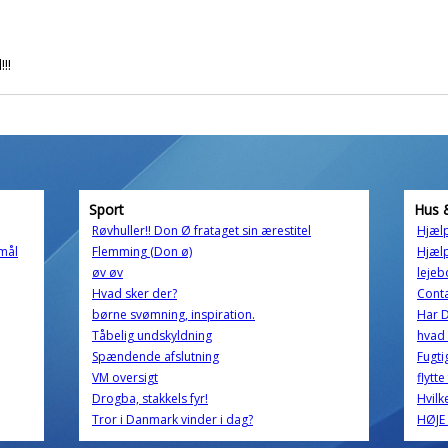
!!
Sport
Hus 
Røvhuller!! Don Ø frataget sin ærestitel
Hjælp
smål
Flemming (Don ø)
Hjælp
øv øv
lejeb
Hvad sker der?
Conta
børne svømning, inspiration.
Har D
Tåbelig undskyldning
hvad 
Spændende afslutning
Fugtig
VM oversigt
flytte
Drogba, stakkels fyr!
Hvilk
Tror i Danmark vinder i dag?
HØJE