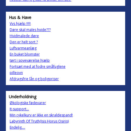
Hus & Have
Vvs hjælp !!!!!
Døre skal males hvide???
Hvidmalede døre
Den er helt sort ?
Luftvarmeanlæg
En buket blomster
tørt i soveværelse hjælp
Fortsæt med at fodre småfuglene
pilleovn
Afdragsfrie lån og boligpriser
Underholdning
Økologiske fødevarer
It-support...
Min cykelkurv er ikke en skraldespand!
Labyrinth Of Truth(Isis Horus Osiris)
Endelig....