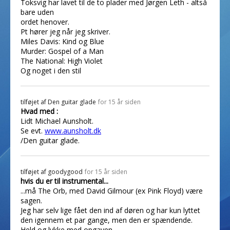
Toksvig har lavet til de to plader med Jørgen Leth - altså
bare uden
ordet henover.
Pt hører jeg når jeg skriver.
Miles Davis: Kind og Blue
Murder: Gospel of a Man
The National: High Violet
Og noget i den stil
tilføjet af
Den guitar glade
for 15 år siden
Hvad med :
Lidt Michael Aunsholt.
Se evt.
www.aunsholt.dk
/Den guitar glade.
tilføjet af
goodygood
for 15 år siden
hvis du er til instrumental...
...må The Orb, med David Gilmour (ex Pink Floyd) være
sagen.
Jeg har selv lige fået den ind af døren og har kun lyttet
den igennem et par gange, men den er spændende.
Held og lykke med opgaven.