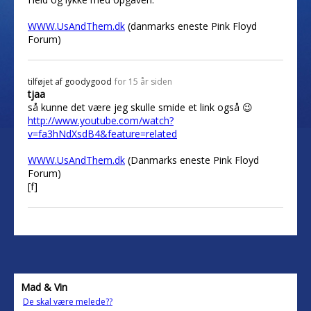
WWW.UsAndThem.dk
(danmarks eneste Pink Floyd
Forum)
tilføjet af
goodygood
for 15 år siden
tjaa
så kunne det være jeg skulle smide et link også 😉
http://www.youtube.com/watch?
v=fa3hNdXsdB4&feature=related
WWW.UsAndThem.dk
(Danmarks eneste Pink Floyd
Forum)
[f]
Mad & Vin
De skal være melede??