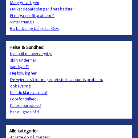
Mary gravid igen
Hvilket debatoplæg er årets bedste?
Et mega-profil problem ?.
Vinter triangle
Ba-bu-bu! og blå lygter Osv.
Helse & Sundhed
hjælp til de overvægtige
skriv under her
vandsyst??
Hej kok, kig her
De vejer altså for meget , et stort samfunds problem.
opbevaring
Kan du klare varmen?
Fobi for stilhed?
Kalorieparadoks?
har du gode råd
Alle kategorier
At rette op på mig selv...