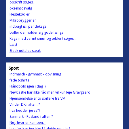
opskrift søges...
oksekødsvalg
Hestekød er
Mikrobryggerier
indbagt is i pandekage
boller der holder sig gode længe
Kage med varmt smør og æbler? søges...
Læst
Steak udtales steak
Sport
Indmarch - gymnastik opvisning
fede t-shirts
Håndbold igen i dag :)
Newcastle har ikke råd men vil kun leje Gravgaard
Hjemsendelse af to spillere fra VM
Vinder DK i aften..?
hva hedder jeres??
Sanmark - Rusland i aften ?
Nøj, hvor er kampen...
hvotfor kan jeg ikke få afvide om det?