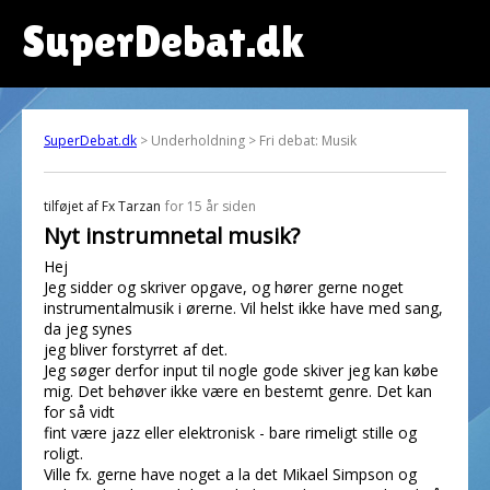
SuperDebat.dk
SuperDebat.dk
> Underholdning > Fri debat: Musik
tilføjet af
Fx Tarzan
for 15 år siden
Nyt instrumnetal musik?
Hej
Jeg sidder og skriver opgave, og hører gerne noget
instrumentalmusik i ørerne. Vil helst ikke have med sang,
da jeg synes
jeg bliver forstyrret af det.
Jeg søger derfor input til nogle gode skiver jeg kan købe
mig. Det behøver ikke være en bestemt genre. Det kan
for så vidt
fint være jazz eller elektronisk - bare rimeligt stille og
roligt.
Ville fx. gerne have noget a la det Mikael Simpson og