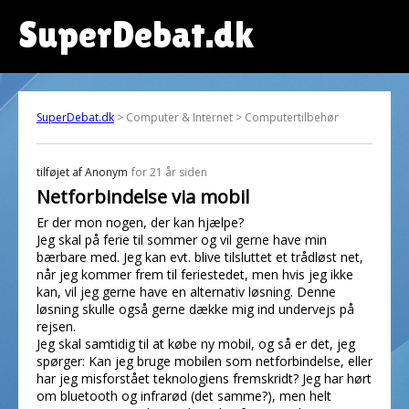
SuperDebat.dk
SuperDebat.dk
> Computer & Internet > Computertilbehør
tilføjet af
Anonym
for 21 år siden
Netforbindelse via mobil
Er der mon nogen, der kan hjælpe?
Jeg skal på ferie til sommer og vil gerne have min
bærbare med. Jeg kan evt. blive tilsluttet et trådløst net,
når jeg kommer frem til feriestedet, men hvis jeg ikke
kan, vil jeg gerne have en alternativ løsning. Denne
løsning skulle også gerne dække mig ind undervejs på
rejsen.
Jeg skal samtidig til at købe ny mobil, og så er det, jeg
spørger: Kan jeg bruge mobilen som netforbindelse, eller
har jeg misforstået teknologiens fremskridt? Jeg har hørt
om bluetooth og infrarød (det samme?), men helt