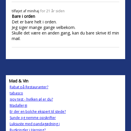
tilføjet af
minihaj
for 21 år siden
Bare i orden
Det er bare helt i orden.
Jeg siger mange gange velbekom.
Skulle det være en anden gang, kan du bare skrive itl min
mail.
Mad & Vin
Rabat på Restauranter?
tabasco
sjov test - hvilken øl er du?
Madallergi
Er der en bolche ekspert til stede?
Sunde og nemme opskrifter
Luksuste med pandagødning i
Rugkringler i Herning?