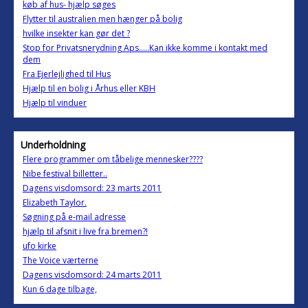
køb af hus- hjælp søges
Flytter til australien men hænger på bolig
hvilke insekter kan gør det ?
Stop for Privatsnerydning Aps.....Kan ikke komme i kontakt med
dem
Fra Ejerlejlighed til Hus
Hjælp til en bolig i Århus eller KBH
Hjælp til vinduer
Underholdning
Flere programmer om tåbelige mennesker????
Nibe festival billetter..
Dagens visdomsord: 23 marts 2011
Elizabeth Taylor.
Søgning på e-mail adresse
hjælp til afsnit i live fra bremen?!
ufo kirke
The Voice værterne
Dagens visdomsord: 24 marts 2011
Kun 6 dage tilbage,