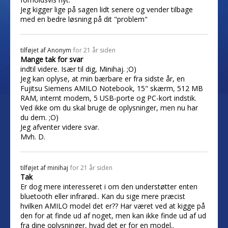
Jeg kigger lige på sagen lidt senere og vender tilbage
med en bedre løsning på dit "problem"
tilføjet af
Anonym
for 21 år siden
Mange tak for svar
indtil videre. Især til dig, Minihaj. ;O)
Jeg kan oplyse, at min bærbare er fra sidste år, en
Fujitsu Siemens AMILO Notebook, 15" skærm, 512 MB
RAM, internt modem, 5 USB-porte og PC-kort indstik.
Ved ikke om du skal bruge de oplysninger, men nu har
du dem. ;O)
Jeg afventer videre svar.
Mvh. D.
tilføjet af
minihaj
for 21 år siden
Tak
Er dog mere interesseret i om den understøtter enten
bluetooth eller infrarød.. Kan du sige mere præcist
hvilken AMILO model det er?? Har været ved at kigge på
den for at finde ud af noget, men kan ikke finde ud af ud
fra dine oplysninger, hvad det er for en model..