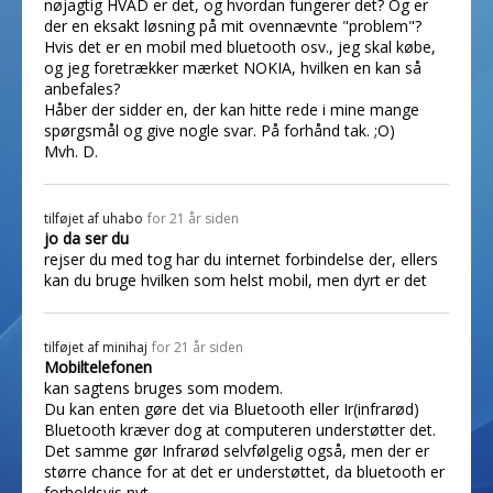
nøjagtig HVAD er det, og hvordan fungerer det? Og er
der en eksakt løsning på mit ovennævnte "problem"?
Hvis det er en mobil med bluetooth osv., jeg skal købe,
og jeg foretrækker mærket NOKIA, hvilken en kan så
anbefales?
Håber der sidder en, der kan hitte rede i mine mange
spørgsmål og give nogle svar. På forhånd tak. ;O)
Mvh. D.
tilføjet af
uhabo
for 21 år siden
jo da ser du
rejser du med tog har du internet forbindelse der, ellers
kan du bruge hvilken som helst mobil, men dyrt er det
tilføjet af
minihaj
for 21 år siden
Mobiltelefonen
kan sagtens bruges som modem.
Du kan enten gøre det via Bluetooth eller Ir(infrarød)
Bluetooth kræver dog at computeren understøtter det.
Det samme gør Infrarød selvfølgelig også, men der er
større chance for at det er understøttet, da bluetooth er
forholdsvis nyt.