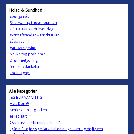
Helse & Sundhed
spørgsmål.
Skæl/svamp i hovedbunden
Gå 10.000 skridt hver dag!
skridtafstanden - skridttæller
sådaaaan!!!
går over gevind
Nakke/ryg-problem?
Drømmetydning
fedekur/slankekur
kodimagnyl
Alle kategorier
JEG BLIR VANVITTIG
Hvis Don Ø
Kierkegaard og kirken
er jeg sart??
Overraskelse til min partner ?
I går måtte jeg sige farvel til en meget kær og dejlig ven