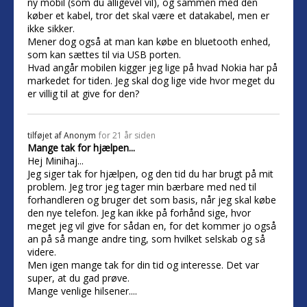
ny mobil (som du alligevel vil), og sammen med den
køber et kabel, tror det skal være et datakabel, men er
ikke sikker.
Mener dog også at man kan købe en bluetooth enhed,
som kan sættes til via USB porten.
Hvad angår mobilen kigger jeg lige på hvad Nokia har på
markedet for tiden. Jeg skal dog lige vide hvor meget du
er villig til at give for den?
tilføjet af
Anonym
for 21 år siden
Mange tak for hjælpen...
Hej Minihaj...
Jeg siger tak for hjælpen, og den tid du har brugt på mit
problem. Jeg tror jeg tager min bærbare med ned til
forhandleren og bruger det som basis, når jeg skal købe
den nye telefon. Jeg kan ikke på forhånd sige, hvor
meget jeg vil give for sådan en, for det kommer jo også
an på så mange andre ting, som hvilket selskab og så
videre.
Men igen mange tak for din tid og interesse. Det var
super, at du gad prøve.
Mange venlige hilsener....