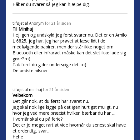
Håber du svarer så jeg kan hjælpe dig..
tilføjet af
Anonym
for 21 år siden
Til Minihaj
Hej igen og undskyld jeg først svarer nu. Det er en Amilo
L 6825, jeg har. Jeg har prøvet at læse lidt i de
medfølgende papirer, men der står ikke noget om
Bluetooth eller infrarød, måske kan det slet ikke lade sig
gøre? :o(
Tak fordi du gider undersøge det. :o)
De bedste hilsner
tilføjet af
minihaj
for 21 år siden
Velbekom
Det går nok, at du først har svaret nu.
Jeg skal nok lige kigge på det igen hurtigst muligt, nu
hvor jeg ved mere præcist hvilken bærbar du har ...
Hvornår skal du på ferie?
Det er jo meget rart at vide hvornår du senest skal have
et ordentligt svar..
Hehe