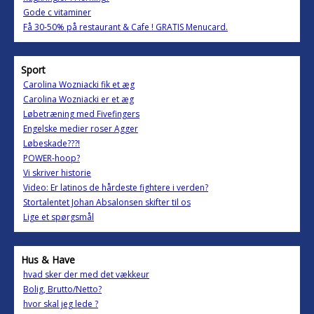
Gode c vitaminer
Få 30-50% på restaurant & Cafe ! GRATIS Menucard.
Sport
Carolina Wozniacki fik et æg
Carolina Wozniacki er et æg
Løbetræning med Fivefingers
Engelske medier roser Agger
Løbeskade???!
POWER-hoop?
Vi skriver historie
Video: Er latinos de hårdeste fightere i verden?
Stortalentet Johan Absalonsen skifter til os
Lige et spørgsmål
Hus & Have
hvad sker der med det vækkeur
Bolig, Brutto/Netto?
hvor skal jeg lede ?