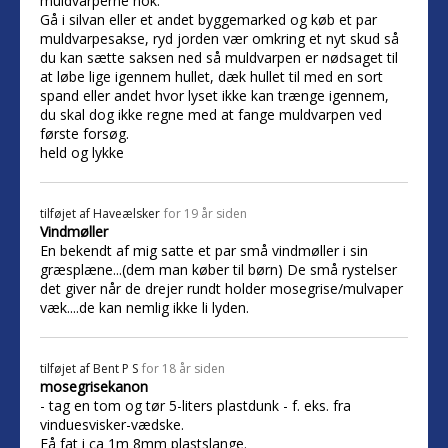
muldvarperne nok.
Gå i silvan eller et andet byggemarked og køb et par
muldvarpesakse, ryd jorden vær omkring et nyt skud så
du kan sætte saksen ned så muldvarpen er nødsaget til
at løbe lige igennem hullet, dæk hullet til med en sort
spand eller andet hvor lyset ikke kan trænge igennem,
du skal dog ikke regne med at fange muldvarpen ved
første forsøg.
held og lykke
tilføjet af
Haveælsker
for 19 år siden
Vindmøller
En bekendt af mig satte et par små vindmøller i sin
græsplæne...(dem man køber til børn) De små rystelser
det giver når de drejer rundt holder mosegrise/mulvaper
væk....de kan nemlig ikke li lyden.
tilføjet af
Bent P S
for 18 år siden
mosegrisekanon
- tag en tom og tør 5-liters plastdunk - f. eks. fra
vinduesvisker-vædske.
Få fat i ca 1m 8mm plastslange.