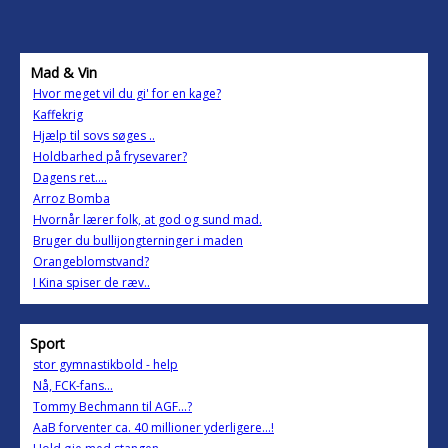
Mad & Vin
Hvor meget vil du gi' for en kage?
Kaffekrig
Hjælp til sovs søges ..
Holdbarhed på frysevarer?
Dagens ret....
Arroz Bomba
Hvornår lærer folk, at god og sund mad.
Bruger du bullijongterninger i maden
Orangeblomstvand?
I Kina spiser de ræv..
Sport
stor gymnastikbold - help
Nå, FCK-fans...
Tommy Bechmann til AGF...?
AaB forventer ca. 40 millioner yderligere...!