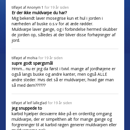
tilføjet af
Anonym 1
for 19 år siden
Er der ikke muldvarpe du har?
Mig bekendt laver mosegrise kun et hul i jorden i
nærheden af buske o.s.v for at æde rødder.
Muldvarpe laver gange, og i forbindelse hermed skubber
de jorden op, således at der bliver disse forhøjninger af
jord.
tilføjet af
mohia
for 19 år siden
supre godt spørgsmål
Hmm... nu er jeg da først i tvivl. mange af jordhøjene er
også langs buske og andre kanter, men også ALLE
andre steder. Hvis det så er muldvarper, hvad gør man
så med dem??????
tilføjet af
leif lalleglad
for 19 år siden
jeg snuppede to
karbid hjælper desværre ikke på en ordentlig omgang
muldvarpe, der er simpelthen alt for mange gange og
forgreninger til at karbid røgen generer muldvarpen eller