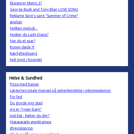
Eksisterer Metro 2?
George Bush and Tony Blair LOVE SONG
Reklame Spot's sang "Summer of Crime"
øvelser
Hvilken melodi ..
Husker du Lady Diana?
Har du et svar?
Konen døde !!!
Kærlighedssang
helt tomt i hovedet
Helse & Sundhed
Pizza med banan
Lægernes totale mangel på selverkendelse i inkompetencer
For fed
Du gjorde mig glad
jeg er "ryger-barn"
Just-Eat - Køber du der?
Hjæææælp øjenkrampe
Ørevoksprop