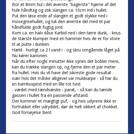
Bor et 8mm hul i det øverste "bagerste" hjørne af det
hule håndtag og stik slangen ca. 10cm ind i hullet.
Put den løse ende af slangen et godt stykke ned i
mosegrisehullet, og luk den øverste del med et par
håndfulde godt fugtig jord.
Kom ca. en halv dåse Karbid ned i den tørre dunk, - knus
de største klumper med en hammer hvis de er for store
til at putte i dunken.
Hæld - hurtigt ca 2 l vand i - og skru omgående låget på.
Nu kører kanonen.
Når du efter nogle minutter ikke synes det bobler mere,
kan du trække slangen op, og fjerne den et par meter
fra hullet. Hvis du vil have det sikreste gode resultat -
især hvis det måske alligevel var muldvarpe - så har du
en bambuspind med en lille tot tvist
- vædet med tændvæske - parat, - så kan du tænde
gassen i hullet fra en passende afstand.
Der kommer et mægtigt puf, - og hvis udyrene ikke er
fortrukket eller udryddet, dør de helt sikkert af chokket.
God fornøjelse Bent