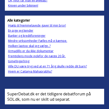
Ok, hvor får man en øjeklap?
Kniven under bikinien!
Alle kategorier
Hjælp til hjemmelavede gaver til min bror!
En pige jeg kender
Banker og kreditforeninger
Mindre virksomheder Fælles må vi kæmpe.
Hvilken laptop skal jeg vælge..?
Armadillo er da ikke dokumentar
Fremtidens mode indefor de næste 20 år.
tomefingerlring
Ville DU være tryg ved at en 71 årig skulle redde dit barn?
Hvem er Caitanya Mahaprabhu?
SuperDebat.dk er det tidligere debatforum på
SOL.dk, som nu er skilt ud separat.