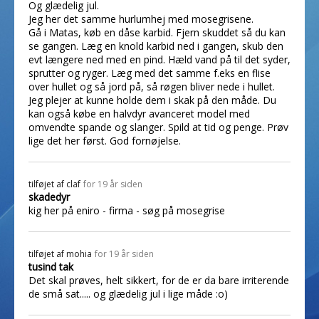
Og glædelig jul.
Jeg her det samme hurlumhej med mosegrisene.
Gå i Matas, køb en dåse karbid. Fjern skuddet så du kan
se gangen. Læg en knold karbid ned i gangen, skub den
evt længere ned med en pind. Hæld vand på til det syder,
sprutter og ryger. Læg med det samme f.eks en flise
over hullet og så jord på, så røgen bliver nede i hullet.
Jeg plejer at kunne holde dem i skak på den måde. Du
kan også købe en halvdyr avanceret model med
omvendte spande og slanger. Spild at tid og penge. Prøv
lige det her først. God fornøjelse.
tilføjet af
claf
for 19 år siden
skadedyr
kig her på eniro - firma - søg på mosegrise
tilføjet af
mohia
for 19 år siden
tusind tak
Det skal prøves, helt sikkert, for de er da bare irriterende
de små sat..... og glædelig jul i lige måde :o)