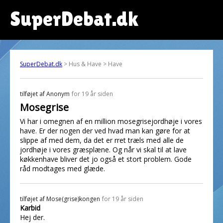
SuperDebat.dk
SuperDebat.dk
> Hus & Have > Have
tilføjet af
Anonym
for 19 år siden
Mosegrise
Vi har i omegnen af en million mosegrisejordhøje i vores
have. Er der nogen der ved hvad man kan gøre for at
slippe af med dem, da det er rret træls med alle de
jordhøje i vores græsplæne. Og når vi skal til at lave
køkkenhave bliver det jo også et stort problem. Gode
råd modtages med glæde.
tilføjet af
Mose(grise)kongen
for 19 år siden
Karbid
Hej der.