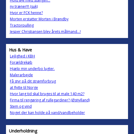
Hold øje med stangen...
ny træner!!! (suk)
Hvor er FCK henne?
Morten erstatter Morten i Brøndby
Tractorpulling
Jesper Christiansen blev årets målmand...!
Hus & Have
Lejlighed i KBH
Forældrekøb
Hjælp min underbo lugter.
Malerarbejde
Få styr på dit strømforbrug
at flytte til Norge
Hvor lang tid skal bruges til at male 140 m2?
Firma til rengøring af rullegardiner? (Østjylland)
Stem og vind
Noget der kan holde på vand/vandbeholder
Underholdning