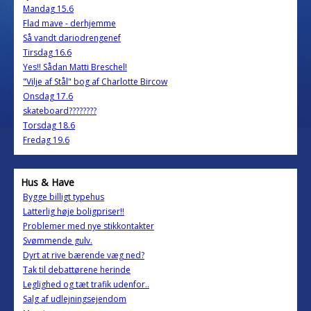
Mandag 15.6
Flad mave - derhjemme
Så vandt dariodrengenef
Tirsdag 16.6
Yes!! Sådan Matti Breschel!
"Vilje af Stål" bog af Charlotte Bircow
Onsdag 17.6
skateboard????????
Torsdag 18.6
Fredag 19.6
Hus & Have
Bygge billigt typehus
Latterlig høje boligpriser!!
Problemer med nye stikkontakter
Svømmende gulv.
Dyrt at rive bærende væg ned?
Tak til debattørene herinde
Leglighed og tæt trafik udenfor..
Salg af udlejningsejendom