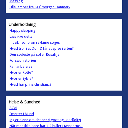
Messing
Lilla lamper fra GO´ morgen Danmark
Underholdning
Happy slapping
Læs ikke dette
musik i sonofon reklame søges
Hvad tror i at Don Ø får at spise i aften?
Den sødeste på sol er Rosalilje
Forsæt historien
Kan anbefales
Hvor er Rotte?
Hvor er Sylvia?
Hvad har prins christian..?
Helse & Sundhed
ACAI
Smerter i Mund
Jeg er alene om det her :( godt og lidt dårligt
Når man ikke bare har 1-2 huller i tænderne...