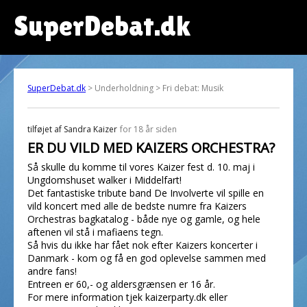
SuperDebat.dk
SuperDebat.dk
> Underholdning > Fri debat: Musik
tilføjet af
Sandra Kaizer
for 18 år siden
ER DU VILD MED KAIZERS ORCHESTRA?
Så skulle du komme til vores Kaizer fest d. 10. maj i
Ungdomshuset walker i Middelfart!
Det fantastiske tribute band De Involverte vil spille en
vild koncert med alle de bedste numre fra Kaizers
Orchestras bagkatalog - både nye og gamle, og hele
aftenen vil stå i mafiaens tegn.
Så hvis du ikke har fået nok efter Kaizers koncerter i
Danmark - kom og få en god oplevelse sammen med
andre fans!
Entreen er 60,- og aldersgrænsen er 16 år.
For mere information tjek kaizerparty.dk eller