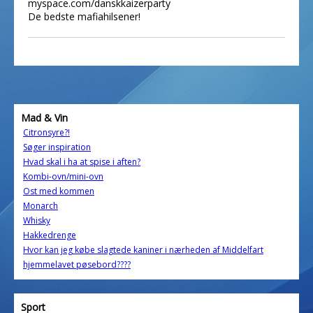
myspace.com/danskkaizerparty
De bedste mafiahilsener!
Mad & Vin
Citronsyre?!
Søger inspiration
Hvad skal i ha at spise i aften?
Kombi-ovn/mini-ovn
Ost med kommen
Monarch
Whisky
Hakkedrenge
Hvor kan jeg købe slagtede kaniner i nærheden af Middelfart
hjemmelavet pøsebord????
Sport