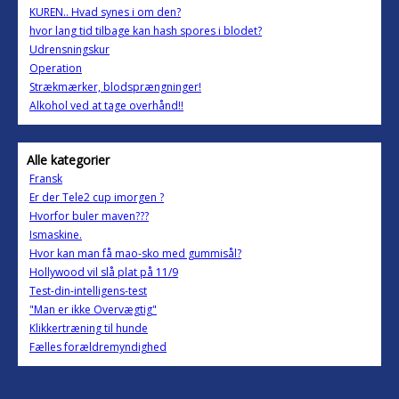
KUREN.. Hvad synes i om den?
hvor lang tid tilbage kan hash spores i blodet?
Udrensningskur
Operation
Strækmærker, blodsprængninger!
Alkohol ved at tage overhånd!!
Alle kategorier
Fransk
Er der Tele2 cup imorgen ?
Hvorfor buler maven???
Ismaskine.
Hvor kan man få mao-sko med gummisål?
Hollywood vil slå plat på 11/9
Test-din-intelligens-test
"Man er ikke Overvægtig"
Klikkertræning til hunde
Fælles forældremyndighed