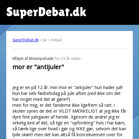
SuperDebat.dk
SuperDebat.dk
> Jul > Antijul
tilføjet af
Miilampshade
for 23 år siden
mor er "antijuler"
jeg er en på 12 år. min mor er "antijuler" hun hader jul!!
hun har selv fødselsdag på jule aften (ved ikke om det
har noget med det at gøre!?)
men for mig, er det fandeme ikke ligefrem så rart. i
skolen synes de det er VILDT MÆRKELIGT at jeg ikke får
dyre fine julegaver af hende.. ligesom de andre! jeg er
virkelig ked af det, så lige en "opfordring" hvis i har børn,
så tænk lige over hvad i gør og IKKE gør, selvom det kan
lyde skørt! men det kan altså få koncekvensen over for