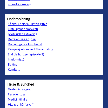
udendørs maling
Underholdning
Så skal Chelsea Clinton giftes
uintelligent demokrati
profil uden aktivering
Dette er ikke en joke
Dansen går - i Auschwitz!
Kampsejladsen ved Blåvandshug
3 af de hurtige (episode 3)
hjælp mig :(
Belting
Kendte....
Helse & Sundhed
Gode råd søges...
Paradentose
Medicin til alle
Hjælp til hårfarve ?