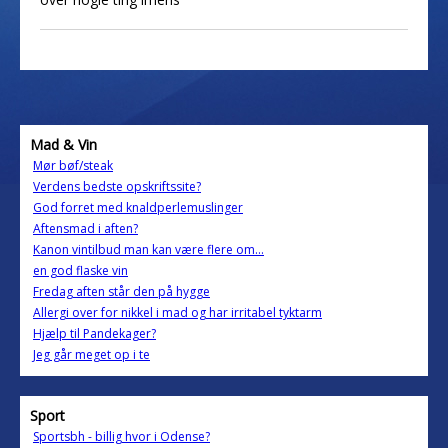
Mad & Vin
Mør bøf/steak
Verdens bedste opskriftssite?
God forret med knaldperlemuslinger
Aftensmad i aften?
Kanon vintilbud man kan være flere om...
en god flaske vin
Fredag aften står den på hygge
Allergi over for nikkel i mad og har irritabel tyktarm
Hjælp til Pandekager?
Jeg går meget op i te
Sport
Sportsbh - billig hvor i Odense?