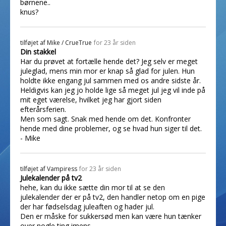
børnene..
knus?
tilføjet af
Mike / CrueTrue
for 23 år siden
Din stakkel
Har du prøvet at fortælle hende det? Jeg selv er meget
juleglad, mens min mor er knap så glad for julen. Hun
holdte ikke engang jul sammen med os andre sidste år.
Heldigvis kan jeg jo holde lige så meget jul jeg vil inde på
mit eget værelse, hvilket jeg har gjort siden
efterårsferien.
Men som sagt. Snak med hende om det. Konfronter
hende med dine problemer, og se hvad hun siger til det.
- Mike
tilføjet af
Vampiress
for 23 år siden
Julekalender på tv2
hehe, kan du ikke sætte din mor til at se den
julekalender der er på tv2, den handler netop om en pige
der har fødselsdag juleaften og hader jul.
Den er måske for sukkersød men kan være hun tænker
over nogle ting imens