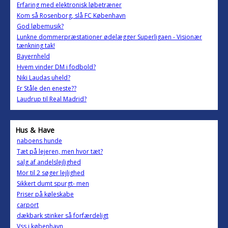
Erfaring med elektronisk løbetræner
Kom så Rosenborg, slå FC København
God løbemusik?
Lunkne dommerpræstationer ødelægger Superligaen - Visionær
tænkning tak!
Bayernheld
Hvem vinder DM i fodbold?
Niki Laudas uheld?
Er Ståle den eneste??
Laudrup til Real Madrid?
Hus & Have
naboens hunde
Tæt på lejeren, men hvor tæt?
salg af andelslejlighed
Mor til 2 søger lejlighed
Sikkert dumt spurgt- men
Priser på køleskabe
carport
dækbark stinker så forfærdeligt
Vss i københavn