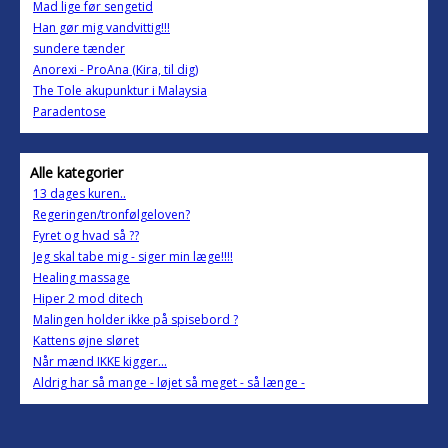
Mad lige før sengetid
Han gør mig vandvittig!!!
sundere tænder
Anorexi - ProAna (Kira, til dig)
The Tole akupunktur i Malaysia
Paradentose
Alle kategorier
13 dages kuren..
Regeringen/tronfølgeloven?
Fyret og hvad så ??
Jeg skal tabe mig - siger min læge!!!!
Healing massage
Hiper 2 mod ditech
Malingen holder ikke på spisebord ?
Kattens øjne sløret
Når mænd IKKE kigger...
Aldrig har så mange - løjet så meget - så længe -