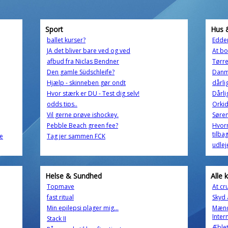
Sport
Hus 
ballet kurser?
Edde
JA det bliver bare ved og ved
At bo
afbud fra Niclas Bendner
Tørre
Den gamle Südschleife?
Danm
Hjælp - skinneben gør ondt
dårli
Hvor stærk er DU - Test dig selv!
Dårli
odds tips..
Orkid
Vil gerne prøve ishockey.
Søre
Pebble Beach green fee?
Hvorn
tilba
se
Tag jer sammen FCK
udlej
Helse & Sundhed
Alle 
Topmave
At cr
fast ritual
Skyd 
Min epilepsi plager mig...
Mænd 
Inter
Stack II
Æble