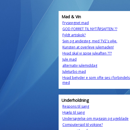
Mad & Vin
Fryseegnet mad
GOD FORRET TIL NYTÅRSAFTEN ??
Fyldt artiskok?
Svin og andesteg, med TV2´s vilje.
Kunsten at overleve julemaden!
Hvad skal vi spise juleaften ???
Jule mad
alternativ julemiddag
Juleturbo mad
Hvad betyder e som ofte ses i forbindel
med
Underholdning
Respons til sang
Hjælp til sang
Undersøgelse om magasin og ugeblade
Computerspil til voksne?