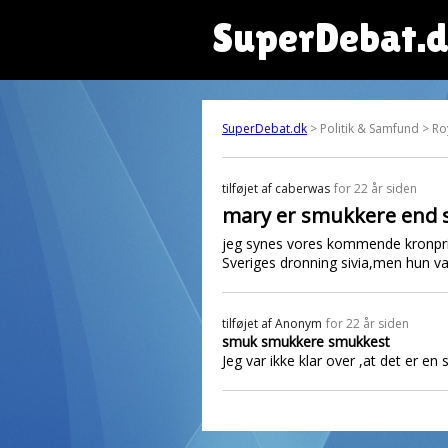
SuperDebat.
SuperDebat.dk
> Politik & Samfund > Ro
tilføjet af
caberwas
for 22 år siden
mary er smukkere end si
jeg synes vores kommende kronpr
Sveriges dronning sivia,men hun v
tilføjet af
Anonym
for 22 år siden
smuk smukkere smukkest
Jeg var ikke klar over ,at det er e