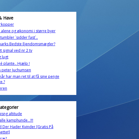
& Have
rkopper
 alene og økonomi i større byer
tumbler `sidder fast`..
arks Bedste Ejendomsmægler?
gt signal ved nr 2 tv
g lugt
é plante.. Hjælp !
n peter Juchumsen
år har man ret til at få sine penge
ge.?
eren
kategorier
uisng altitude
alle kamphunde...!!!
Der Hader Kvinder [Gratis På
nettet]
træ?