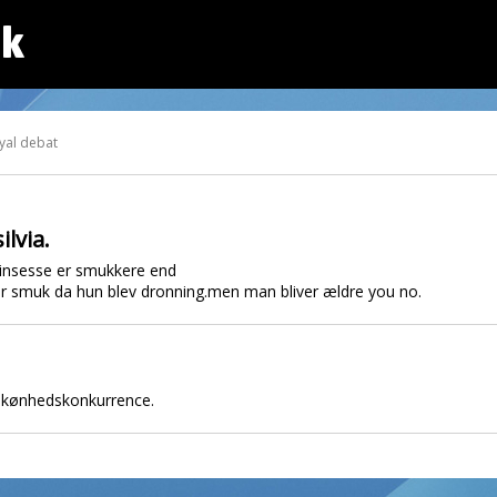
dk
yal debat
lvia.
insesse er smukkere end
ar smuk da hun blev dronning.men man bliver ældre you no.
n skønhedskonkurrence.